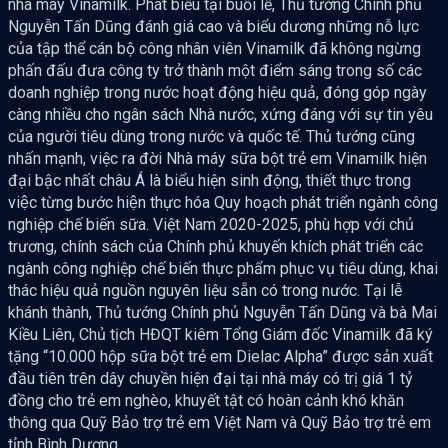
nhà máy Vinamilk. Phát biểu tại buổi lễ, Thủ tướng Chính phủ
Nguyễn Tấn Dũng đánh giá cao và biểu dương những nỗ lực
của tập thể cán bộ công nhân viên Vinamilk đã không ngừng
phấn đấu đưa công ty trở thành một điểm sáng trong số các
doanh nghiệp trong nước hoạt động hiệu quả, đóng góp ngày
càng nhiều cho ngân sách Nhà nước, xứng đáng với sự tin yêu
của người tiêu dùng trong nước và quốc tế. Thủ tướng cũng
nhấn mạnh, việc ra đời Nhà máy sữa bột trẻ em Vinamilk hiện
đại bậc nhất châu Á là biểu hiện sinh động, thiết thực trong
việc từng bước hiện thực hóa Quy hoạch phát triển ngành công
nghiệp chế biến sữa. Việt Nam 2020-2025, phù hợp với chủ
trương, chính sách của Chính phủ khuyến khích phát triển các
ngành công nghiệp chế biến thực phẩm phục vụ tiêu dùng, khai
thác hiệu quả nguồn nguyên liệu sẵn có trong nước. Tại lễ
khánh thành, Thủ tướng Chính phủ Nguyễn Tấn Dũng và bà Mai
Kiều Liên, Chủ tịch HĐQT kiêm Tổng Giám đốc Vinamilk đã ký
tặng “10.000 hộp sữa bột trẻ em Dielac Alpha” được sản xuất
đầu tiên trên dây chuyền hiện đại tại nhà máy có trị giá 1 tỷ
đồng cho trẻ em nghèo, khuyết tật có hoàn cảnh khó khăn
thông qua Quỹ Bảo trợ trẻ em Việt Nam và Quỹ Bảo trợ trẻ em
tỉnh Bình Dương.