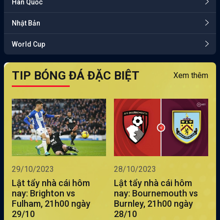
Hàn Quốc
Nhật Bản
World Cup
TIP BÓNG ĐÁ ĐẶC BIỆT
Xem thêm
29/10/2023
28/10/2023
Lật tẩy nhà cái hôm
Lật tẩy nhà cái hôm
nay: Brighton vs
nay: Bournemouth vs
Fulham, 21h00 ngày
Burnley, 21h00 ngày
29/10
28/10