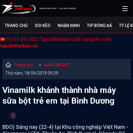
TRANG CHỦ
SOI KÈO
NHẬN ĐỊNH
TIP BÓNG ĐÁ
TỶ LỆ 
Từ 01/09/2023 Tapchithethao.tv đổi sang tên miền
tapchithethao.co
Trang chủ
>
BẠN CẦN BIẾT
Thứ năm, 18/04/2019 09:29
Vinamilk khánh thành nhà máy
sữa bột trẻ em tại Bình Dương
BDO) Sáng nay (22-4) tại Khu công nghiệp Việt Nam -