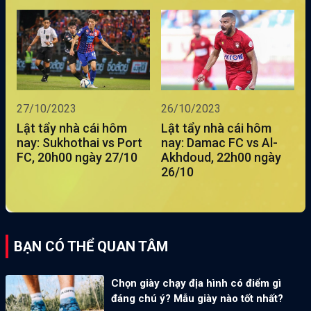
27/10/2023
26/10/2023
Lật tẩy nhà cái hôm
Lật tẩy nhà cái hôm
nay: Sukhothai vs Port
nay: Damac FC vs Al-
FC, 20h00 ngày 27/10
Akhdoud, 22h00 ngày
26/10
BẠN CÓ THỂ QUAN TÂM
Chọn giày chạy địa hình có điểm gì
đáng chú ý? Mẫu giày nào tốt nhất?