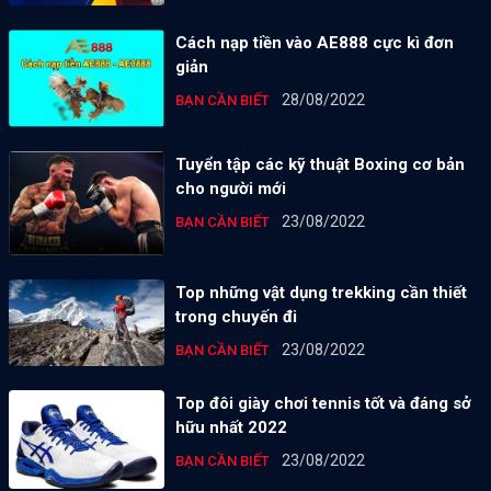
Cách nạp tiền vào AE888 cực kì đơn
giản
28/08/2022
BẠN CẦN BIẾT
Tuyển tập các kỹ thuật Boxing cơ bản
cho người mới
23/08/2022
BẠN CẦN BIẾT
Top những vật dụng trekking cần thiết
trong chuyến đi
23/08/2022
BẠN CẦN BIẾT
Top đôi giày chơi tennis tốt và đáng sở
hữu nhất 2022
23/08/2022
BẠN CẦN BIẾT