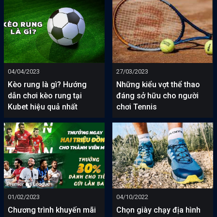
04/04/2023
27/03/2023
Kèo rung là gì? Hướng
Những kiểu vợt thể thao
dẫn chơi kèo rung tại
đáng sở hữu cho người
Kubet hiệu quả nhất
chơi Tennis
01/02/2023
04/10/2022
Chương trình khuyến mãi
Chọn giày chạy địa hình