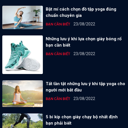
Bật mí cách chọn đồ tập yoga đúng
chuẩn chuyên gia
23/08/2022
BẠN CẦN BIẾT
Những lưu ý khi lựa chọn giày bóng rổ
bạn cần biết
23/08/2022
BẠN CẦN BIẾT
Tất tần tật những lưu ý khi tập yoga cho
người mới bắt đầu
23/08/2022
BẠN CẦN BIẾT
5 bí kíp chọn giày chạy bộ nhất định
bạn phải biết