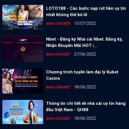
LOTO188 - Các bước nạp rút tiền uy tín
nhất không thể bỏ lỡ
15/07/2022
BẠN CẦN BIẾT
Nbet - Đăng ký Nhà cái Nbet: Đăng ký,
Nhận Khuyến Mãi HOT |
Trangcacuoc88
27/06/2022
BẠN CẦN BIẾT
Chương trình tuyển làm đại lý Kubet
Casino
18/06/2022
BẠN CẦN BIẾT
Thông tin chi tiết về nhà cái uy tín hàng
đầu Việt Nam - QH88
18/06/2022
BẠN CẦN BIẾT