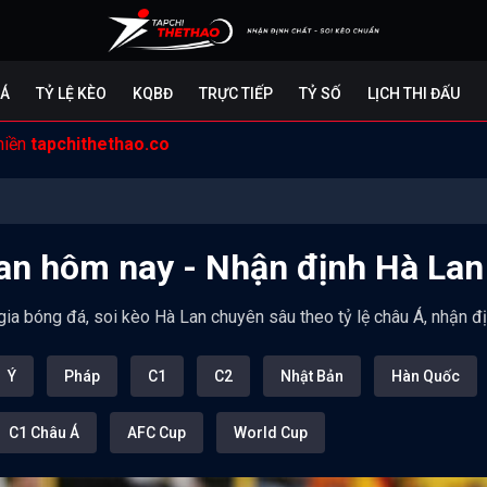
ĐÁ
TỶ LỆ KÈO
KQBĐ
TRỰC TIẾP
TỶ SỐ
LỊCH THI ĐẤU
miền
tapchithethao.co
an hôm nay - Nhận định Hà La
a bóng đá, soi kèo Hà Lan chuyên sâu theo tỷ lệ châu Á, nhận địn
Ý
Pháp
C1
C2
Nhật Bản
Hàn Quốc
C1 Châu Á
AFC Cup
World Cup