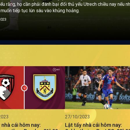
iểu rằng, họ cần phải đánh bại đối thủ yếu Utrech chiều nay nếu n
muốn tiếp tục lún sâu vào khủng hoảng.
2023
2023
27/10/2023
y nhà cái hôm nay:
Lật tẩy nhà cái hôm nay: