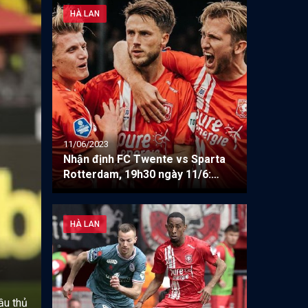
HÀ LAN
11/06/2023
Nhận định FC Twente vs Sparta
Rotterdam, 19h30 ngày 11/6:
Nhọc nhằn vượt ải
HÀ LAN
ầu thủ