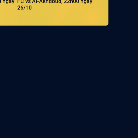
0 ngày
FC vs Al-Akhdoud, 22h00 ngày
26/10