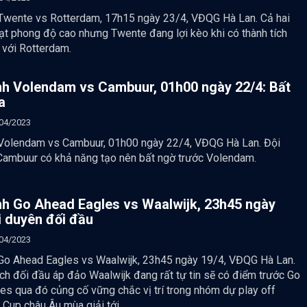
Twente vs Rotterdam, 17h15 ngày 23/4, VĐQG Hà Lan. Cả hai
ạt phong độ cao nhưng Twente đang lợi kèo khi có thành tích
 với Rotterdam.
nh Volendam vs Cambuur, 01h00 ngày 22/4: Bất
a
04/2023
Volendam vs Cambuur, 01h00 ngày 22/4, VĐQG Hà Lan. Đội
Cambuur có khả năng tạo nên bất ngờ trước Volendam.
nh Go Ahead Eagles vs Waalwijk, 23h45 ngày
i duyên đối đầu
04/2023
Go Ahead Eagles vs Waalwijk, 23h45 ngày 19/4, VĐQG Hà Lan.
ích đối đầu áp đảo Waalwijk đang rất tự tin sẽ có điểm trước Go
es qua đó củng cố vững chắc vị trí trong nhóm dự play off
 Cup châu Âu mùa giải tới.