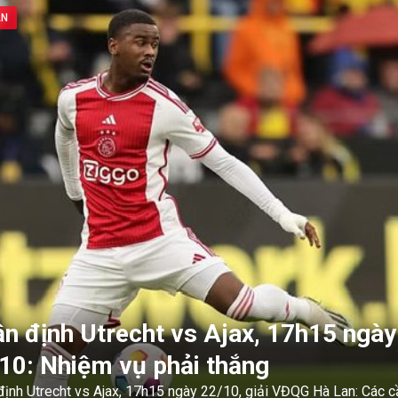
AN
n định Utrecht vs Ajax, 17h15 ngày
10: Nhiệm vụ phải thắng
ịnh Utrecht vs Ajax, 17h15 ngày 22/10, giải VĐQG Hà Lan: Các c