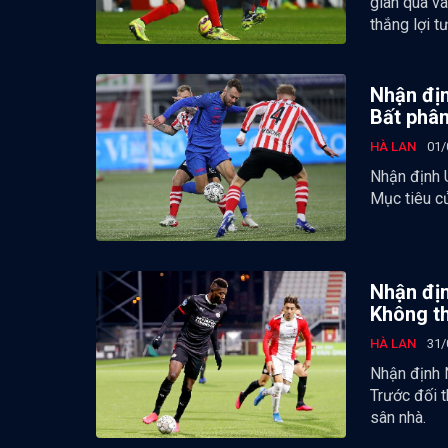
gian qua và
thắng lợi t
Nhận địn
Bất phân
HÀ LAN
01/
Nhận định 
Mục tiêu củ
Nhận đị
Không th
HÀ LAN
31/
Nhận định 
Trước đối t
sân nhà.