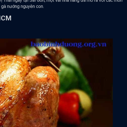
vị Thái ngay tại Sài Gòn, một vài nhà hàng đã mở ra với các món
y gà nướng nguyên con.
 HCM