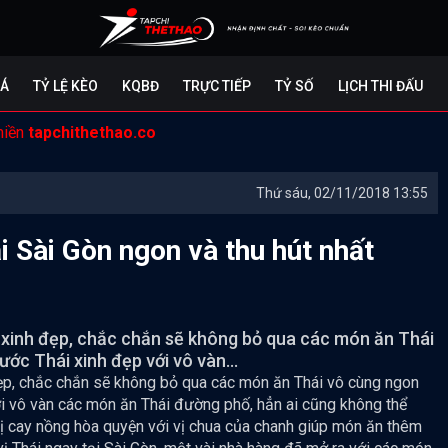
ĐÁ
TỶ LỆ KÈO
KQBĐ
TRỰC TIẾP
TỶ SỐ
LỊCH THI ĐẤU
miền
tapchithethao.co
Thứ sáu, 02/11/2018 13:55
 Sài Gòn ngon và thu hút nhất
 xinh đẹp, chắc chắn sẽ không bỏ qua các món ăn Thái
ước Thái xinh đẹp với vô vàn...
ẹp, chắc chắn sẽ không bỏ qua các món ăn Thái vô cùng ngon
ới vô vàn các món ăn Thái đường phố, hẳn ai cũng không thể
vị cay nồng hòa quyện với vị chua của chanh giúp món ăn thêm