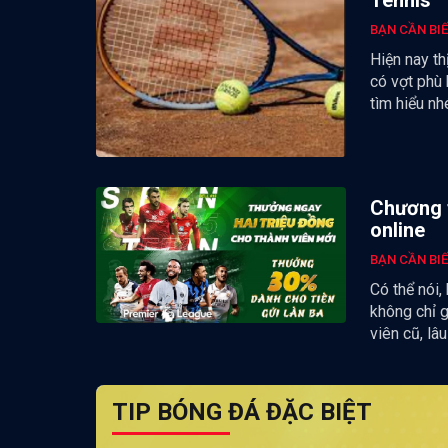
BẠN CẦN BI
Hiện nay th
có vợt phù 
tìm hiểu nh
Chương t
online
BẠN CẦN BI
Có thể nói,
không chỉ 
viên cũ, lâ
TIP BÓNG ĐÁ ĐẶC BIỆT