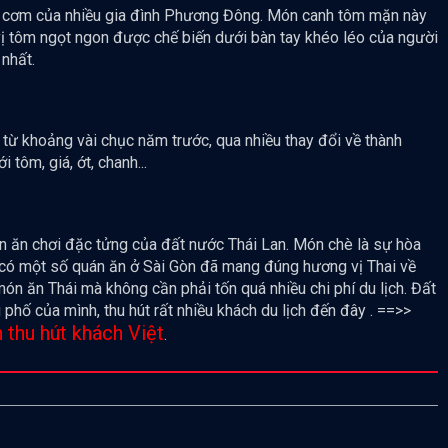
ữa cơm của nhiều gia đình Phương Đông. Món canh tôm mặn này
vị tôm ngọt ngon được chế biến dưới bàn tay khéo léo của người
nhất.
 từ khoảng vài chục năm trước, qua nhiều thay đổi về thành
tôm, giá, ớt, chanh...
ón ăn chơi đặc tửng của đất nước Thái Lan. Món chè là sự hòa
, có một số quán ăn ở Sài Gòn đã mang đúng hương vị Thai về
ón ăn Thái mà không cần phải tốn quá nhiều chi phí du lịch. Đất
phố của mình, thu hút rất nhiều khách du lịch đến đây . ==>>
thu hút khách Việt
.