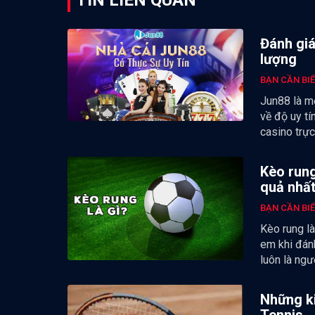
Đánh giá
lượng
BẠN CẦN BI
Jun88 là m
về độ uy tí
casino trực
Kèo rung
quả nhấ
BẠN CẦN BI
Kèo rung là
em khi đán
luôn là ng
Những ki
Tennis