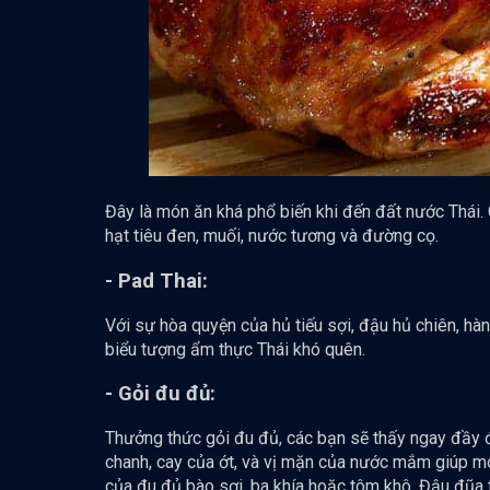
Đây là món ăn khá phổ biến khi đến đất nước Thái. 
hạt tiêu đen, muối, nước tương và đường cọ.
- Pad Thai:
Với sự hòa quyện của hủ tiếu sợi, đậu hủ chiên, hàn
biểu tượng ẩm thực Thái khó quên.
- Gỏi đu đủ:
Thưởng thức gỏi đu đủ, các bạn sẽ thấy ngay đầy đ
chanh, cay của ớt, và vị mặn của nước mắm giúp mó
của đu đủ bào sợi, ba khía hoặc tôm khô. Đậu đũa tư