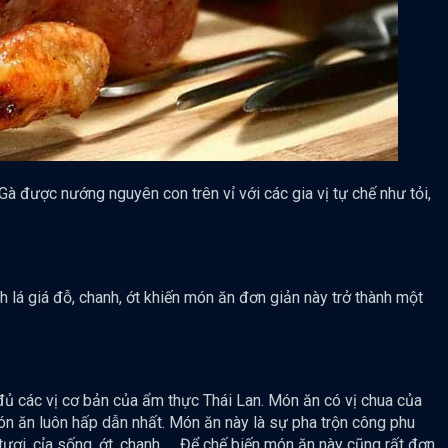
Gà được nướng nguyên con trên vỉ với các gia vị tự chế như tỏi,
h lá giá đỗ, chanh, ớt khiến món ăn đơn giản này trở thành một
ủ các vị cơ bản của ẩm thực Thái Lan. Món ăn có vị chua của
n ăn luôn hấp dẫn nhất. Món ăn này là sự pha trộn công phu
ơi, cỉa sống, ớt, chanh .... Để chế biến món ăn này cũng rất đơn