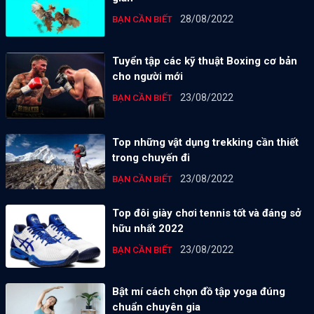
28/08/2022
BẠN CẦN BIẾT
Tuyển tập các kỹ thuật Boxing cơ bản
cho người mới
23/08/2022
BẠN CẦN BIẾT
Top những vật dụng trekking cần thiết
trong chuyến đi
23/08/2022
BẠN CẦN BIẾT
Top đôi giày chơi tennis tốt và đáng sở
hữu nhất 2022
23/08/2022
BẠN CẦN BIẾT
Bật mí cách chọn đồ tập yoga đúng
chuẩn chuyên gia