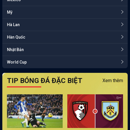
Mỹ
Hà Lan
Hàn Quốc
Nhật Bản
World Cup
TIP BÓNG ĐÁ ĐẶC BIỆT
Xem thêm