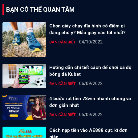
BẠN CÓ THỂ QUAN TÂM
Chọn giày chạy địa hình có điểm gì
đáng chú ý? Mẫu giày nào tốt nhất?
04/10/2022
BẠN CẦN BIẾT
Hướng dẫn chi tiết cách để chơi cá độ
bóng đá Kubet
06/09/2022
BẠN CẦN BIẾT
4 bước rút tiền 78win nhanh chóng và
đơn giản nhất
05/09/2022
BẠN CẦN BIẾT
Cách nạp tiền vào AE888 cực kì đơn
giản