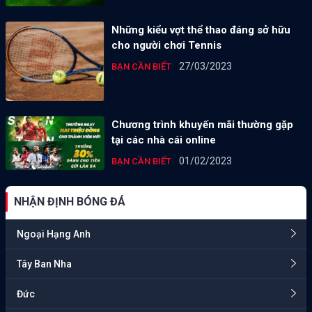
Những kiểu vợt thể thao đáng sở hữu
cho người chơi Tennis
27/03/2023
BẠN CẦN BIẾT
Chương trình khuyến mãi thường gặp
tại các nhà cái online
01/02/2023
BẠN CẦN BIẾT
NHẬN ĐỊNH BÓNG ĐÁ
Ngoại Hạng Anh
Tây Ban Nha
Đức