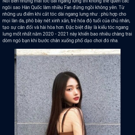
Nói đến những mái tóc dài ngang lưng thì không thể quên các
ngôi sao Hàn Quốc làm nhiều Fan đứng ngồi không yên. Từ
những ưu điểm khi cắt tóc dài ngang lưng như : phù hợp cho
mọi làn da, phô bày nét xinh xắn, trẻ hóa độ tuổi của chủ nhân,
tạo sự cân đối và hài hòa hơn. Đặc biệt đây là kiểu tóc ngang
lưng mốt nhất năm 2020 - 2021 này khiến bao nhiêu chàng trai
dòm ngó bạn khi bước chân xuống phố dạo chơi đó nha.