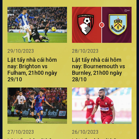
29/10/2023
28/10/2023
Lật tẩy nhà cái hôm
Lật tẩy nhà cái hôm
nay: Brighton vs
nay: Bournemouth vs
Fulham, 21h00 ngày
Burnley, 21h00 ngày
29/10
28/10
27/10/2023
26/10/2023