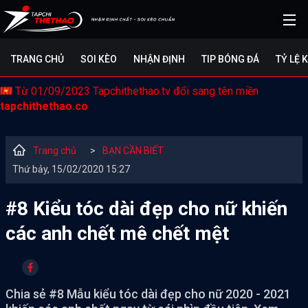
TRANG CHỦ
SOI KÈO
NHẬN ĐỊNH
TIP BÓNG ĐÁ
TỶ LỆ 
Từ 01/09/2023 Tapchithethao.tv đổi sang tên miền
tapchithethao.co
Trang chủ
>
BẠN CẦN BIẾT
Thứ bảy, 15/02/2020 15:27
#8 Kiểu tóc dài đẹp cho nữ khiến
các anh chết mê chết mệt
Chia sẻ #8 Mẫu kiểu tóc dài đẹp cho nữ 2020 - 2021