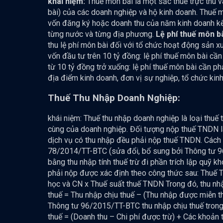
khái niệm:
Thuế môn bài là một sắc thuế trực thu 
bài) của các doanh nghiệp và hộ kinh doanh. Thuế
vốn đăng ký hoặc doanh thu của năm kinh doanh kế 
từng nước và từng địa phương.
Lệ phí thuế môn bà
thu lệ phí môn bài đối với tổ chức hoạt động sản xu
vốn đầu tư trên 10 tỷ đồng: lệ phí thuế môn bài cần
từ 10 tỷ đồng trở xuống: lệ phí thuế môn bài cần ph
địa điểm kinh doanh, đơn vị sự nghiệp, tổ chức kinh
Thuế Thu Nhập Doanh Nghiệp:
khái niệm: Thuế thu nhập doanh nghiệp là loại thuế 
cùng của doanh nghiệp. Đối tượng nộp thuế TNDN là 
dịch vụ có thu nhập đều phải nộp thuế TNDN. Cách
78/2014/TT-BTC (sửa đổi, bổ sung bởi Thông tư 96
bằng thu nhập tính thuế trừ đi phần trích lập quỹ 
phải nộp được xác định theo công thức sau: Thuế T
học và CN x Thuế suất thuế TNDN Trong đó, thu nhậ
thuế = Thu nhập chịu thuế – (Thu nhập được miễn t
Thông tư 96/2015/TT-BTC thu nhập chịu thuế trong 
thuế = (Doanh thu – Chi phí được trừ) + Các khoản 