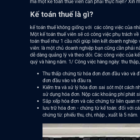
mà một kế toán thuế viên cần phải thực hiện? Xin mờ
Kế toán thuế là gì?
kế toán thuế không giống với các công việc của nhữ
Một kế toán thuế viên sẽ có công việc phụ trách về 
toán thuế như 1 cầu nối giúp liên kết doanh nghiệp
viên: là một chủ doanh nghiệp bạn cũng cần phải n
dễ dàng quảng lý và theo dõi. Các công việc của kế
quý và hàng năm. 1/ Công việc hàng ngày: thu thập, 
Thu thấp chứng từ hóa đơn đơn đầu vào và đầ
đơn đầu vào và đầu ra.
Kiểm tra và xử lý hóa đơn sai sót một cách nh
sử dụng hóa đơn. Nộp các khoảng phí phát sin
Sắp xếp hóa đơn và các chứng từ liên quan mộ
lưu trữ hóa đơn - chứng từ kế toán: đối với 
chứng từ: phiếu thu, chi, nhập , xuất là 5 năm.