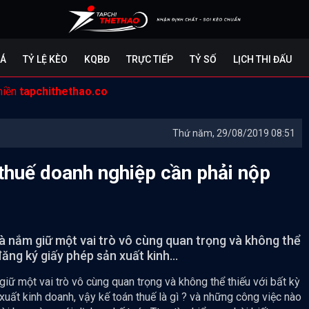
ĐÁ
TỶ LỆ KÈO
KQBĐ
TRỰC TIẾP
TỶ SỐ
LỊCH THI ĐẤU
miền
tapchithethao.co
Thứ năm, 29/08/2019 08:51
i thuế doanh nghiệp cần phải nộp
 là nắm giữ một vai trò vô cùng quan trọng và không thể
ăng ký giấy phép sản xuất kinh...
 giữ một vai trò vô cùng quan trọng và không thể thiếu với bất kỳ
ất kinh doanh, vậy kế toán thuế là gì ? và những công việc nào