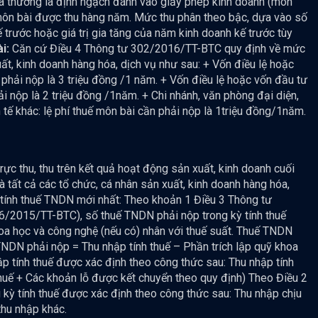
và thường là định ngạch đánh vào giấy phép kinh doanh (môn
 môn bài được thu hàng năm. Mức thu phân theo bậc, dựa vào số
trước hoặc giá trị gia tăng của năm kinh doanh kế trước tùy
i:
Căn cứ Điều 4 Thông tư 302/2016/TT-BTC quy định về mức
ất, kinh doanh hàng hóa, dịch vụ như sau: + Vốn điều lệ hoặc
 phải nộp là 3 triệu đồng /1 năm. + Vốn điều lệ hoặc vốn đầu tư
ải nộp là 2 triệu đồng /1năm. + Chi nhánh, văn phòng đại diện,
 tế khác: lệ phí thuế môn bài cần phải nộp là 1triệu đồng/1năm.
trực thu, thu trên kết quả hoạt động sản xuất, kinh doanh cuối
tất cả các tổ chức, cá nhân sản xuất, kinh doanh hàng hóa,
 tính thuế TNDN mới nhất: Theo khoản 1 Điều 3 Thông tư
/2015/TT-BTC), số thuế TNDN phải nộp trong kỳ tính thuế
khoa học và công nghệ (nếu có) nhân với thuế suất. Thuế TNDN
NDN phải nộp = Thu nhập tính thuế – Phần trích lập quỹ khoa
p tính thuế được xác định theo công thức sau: Thu nhập tính
huế + Các khoản lỗ được kết chuyển theo quy định) Theo Điều 2
kỳ tính thuế được xác định theo công thức sau: Thu nhập chịu
thu nhập khác.