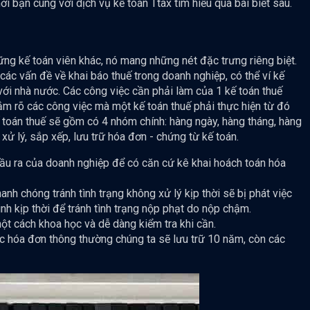
i bạn cùng với dịch vụ kế toán Ttax tìm hiểu qua bài biết sau.
ng kế toán viên khác, nó mang những nét đặc trưng riêng biệt.
các vấn đề về khai báo thuế trong doanh nghiệp, có thể ví kế
 với nhà nước. Các công việc cần phải làm của 1 kế toán thuế
ắm rõ các công việc mà một kế toán thuế phải thực hiện từ đó
 toán thuế sẽ gồm có 4 nhóm chính: hàng ngày, hàng tháng, hàng
xử lý, sắp xếp, lưu trữ hóa đơn - chứng từ kế toán.
u ra của doanh nghiệp để có căn cứ kê khai hoách toán hóa
anh chóng tránh tình trạng không xử lý kịp thời sẽ bị phát việc
h kịp thời để tránh tình trạng nộp phạt do nộp chậm.
t cách khoa học và dễ dàng kiểm tra khi cần.
các hóa đơn thông thường chúng ta sẽ lưu trữ 10 năm, còn các