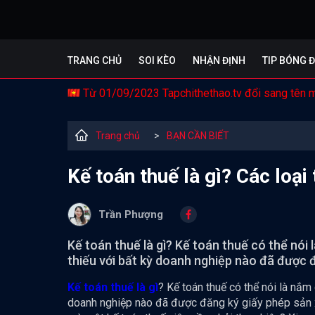
TRANG CHỦ
SOI KÈO
NHẬN ĐỊNH
TIP BÓNG 
Từ 01/09/2023 Tapchithethao.tv đổi sang tên 
Trang chủ
>
BẠN CẦN BIẾT
Kế toán thuế là gì? Các loạ
Trần Phượng
Kế toán thuế là gì? Kế toán thuế có thể nói
thiếu với bất kỳ doanh nghiệp nào đã được đ
Kế toán thuế là gì
? Kế toán thuế có thể nói là nắm
doanh nghiệp nào đã được đăng ký giấy phép sản xu