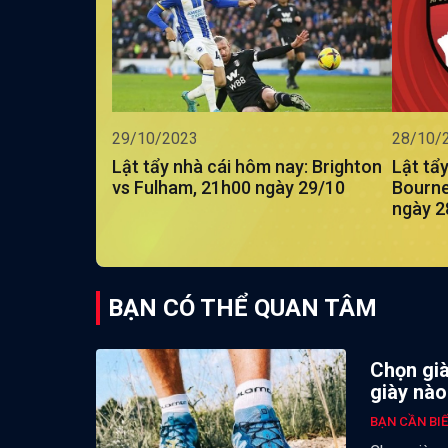
29/10/2023
28/10/
Lật tẩy nhà cái hôm nay: Brighton
Lật tẩ
vs Fulham, 21h00 ngày 29/10
Bourne
ngày 2
BẠN CÓ THỂ QUAN TÂM
Chọn già
giày nào
BẠN CẦN BI