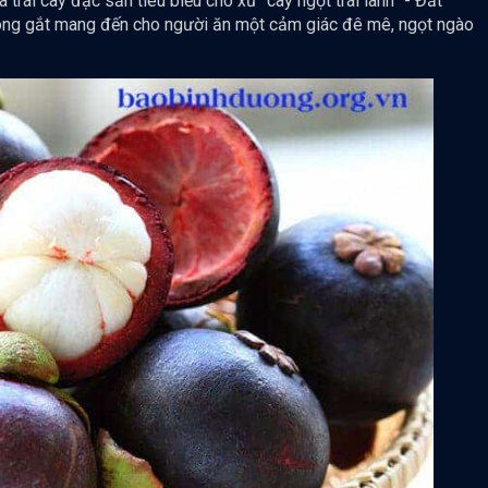
trái cây đặc sản tiêu biểu cho xứ “cây ngọt trái lành” - Đất
không gắt mang đến cho người ăn một cảm giác đê mê, ngọt ngào