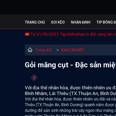
TRANG CHỦ
SOI KÈO
NHẬN ĐỊNH
TIP BÓNG 
Từ 01/09/2023 Tapchithethao.tv đổi sang tên 
Trang chủ
>
BẠN CẦN BIẾT
Gỏi măng cụt - Đặc sản miệ
Với địa thế nhân hòa, được thiên nhiên ưu đ
Bình Nhâm, Lái Thiêu (TX.Thuận An, Bình Dư
Với địa thế nhân hòa, được thiên nhiên ưu đãi và n
Thiêu (TX.Thuận An, Bình Dương) quanh năm được 
dưỡng để sản sinh những trái cây ngon như măng c