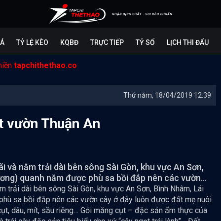
ĐÁ
TỶ LỆ KÈO
KQBĐ
TRỰC TIẾP
TỶ SỐ
LỊCH THI ĐẤU
miền
tapchithethao.co
Thứ năm, 18/04/2019 12:39
t vườn Thuận An
ãi và nằm trải dài bên sông Sài Gòn, khu vực An Sơn,
ơng) quanh năm được phù sa bồi đắp nên các vườn...
ằm trải dài bên sông Sài Gòn, khu vực An Sơn, Bình Nhâm, Lái
phù sa bồi đắp nên các vườn cây ở đây luôn được đất mẹ nuôi
ụt, dâu, mít, sầu riêng… Gỏi măng cụt – đặc sản ẩm thực của