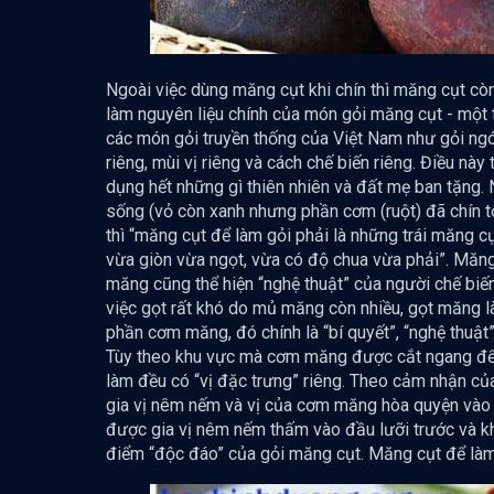
Ngoài việc dùng măng cụt khi chín thì măng cụt c
làm nguyên liệu chính của món gỏi măng cụt - một
các món gỏi truyền thống của Việt Nam như gỏi ngó
riêng, mùi vị riêng và cách chế biến riêng. Điều này
dụng hết những gì thiên nhiên và đất mẹ ban tặng.
sống (vỏ còn xanh nhưng phần cơm (ruột) đã chín t
thì “măng cụt để làm gỏi phải là những trái măng 
vừa giòn vừa ngọt, vừa có độ chua vừa phải”. Măng
măng cũng thể hiện “nghệ thuật” của người chế biế
việc gọt rất khó do mủ măng còn nhiều, gọt măng
phần cơm măng, đó chính là “bí quyết”, “nghệ thuật”
Tùy theo khu vực mà cơm măng được cắt ngang để t
làm đều có “vị đặc trưng” riêng. Theo cảm nhận củ
gia vị nêm nếm và vị của cơm măng hòa quyện vào n
được gia vị nêm nếm thấm vào đầu lưỡi trước và kh
điểm “độc đáo” của gỏi măng cụt. Măng cụt để làm