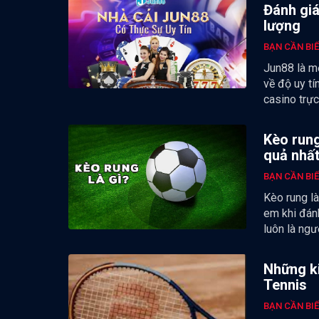
Đánh giá
lượng
BẠN CẦN BI
Jun88 là m
về độ uy tí
casino trực
Kèo rung
quả nhấ
BẠN CẦN BI
Kèo rung là
em khi đán
luôn là ng
Những ki
Tennis
BẠN CẦN BI