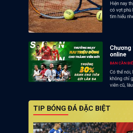
Hiện nay th
có vợt phù 
tìm hiểu nh
Chương t
online
BẠN CẦN BI
Có thể nói,
không chỉ 
viên cũ, lâ
TIP BÓNG ĐÁ ĐẶC BIỆT