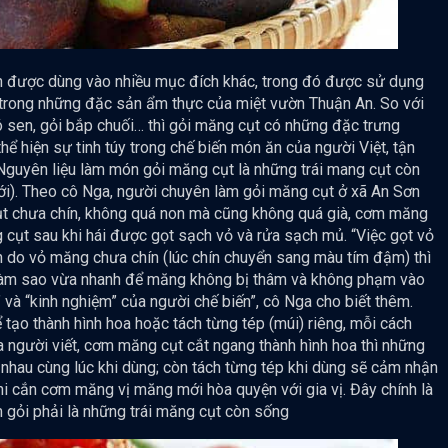
òn được dùng vào nhiều mục đích khác, trong đó được sử dụng
 trong những đặc sản ẩm thực của miệt vườn Thuận An. So với
 sen, gỏi bắp chuối… thì gỏi măng cụt có những đặc trưng
 thể hiện sự tinh túy trong chế biến món ăn của người Việt, tận
 Nguyên liệu làm món gỏi măng cụt là những trái mang cụt còn
ới). Theo cô Nga, người chuyên làm gỏi măng cụt ở xã An Sơn
cụt chưa chín, không quá non mà cũng không quá già, cơm măng
 cụt sau khi hái được gọt sạch vỏ và rửa sạch mủ. “Việc gọt vỏ
n do vỏ măng chưa chín (lúc chín chuyển sang màu tím đậm) thì
 làm sao vừa nhanh để măng không bị thâm và không phạm vào
 và “kinh nghiệm” của người chế biến”, cô Nga cho biết thêm.
ạo thành hình hoa hoặc tách từng tép (múi) riêng, mỗi cách
a người viết, cơm măng cụt cắt ngang thành hình hoa thì những
hau cùng lúc khi dùng; còn tách từng tép khi dùng sẽ cảm nhận
i cắn cơm măng vị măng mới hòa quyện với gia vị. Đây chính là
 gỏi phải là những trái măng cụt còn sống