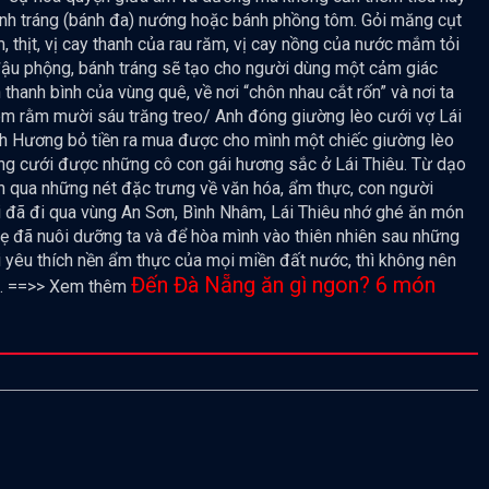
ánh tráng (bánh đa) nướng hoặc bánh phồng tôm. Gỏi măng cụt
 thịt, vị cay thanh của rau răm, vị cay nồng của nước mắm tỏi
đậu phộng, bánh tráng sẽ tạo cho người dùng một cảm giác
thanh bình của vùng quê, về nơi “chôn nhau cắt rốn” và nơi ta
“Đêm rằm mười sáu trăng treo/ Anh đóng giường lèo cưới vợ Lái
Minh Hương bỏ tiền ra mua được cho mình một chiếc giường lèo
ng cưới được những cô con gái hương sắc ở Lái Thiêu. Từ dạo
ến qua những nét đặc trưng về văn hóa, ẩm thực, con người
i đã đi qua vùng An Sơn, Bình Nhâm, Lái Thiêu nhớ ghé ăn món
mẹ đã nuôi dưỡng ta và để hòa mình vào thiên nhiên sau những
i yêu thích nền ẩm thực của mọi miền đất nước, thì không nên
Đến Đà Nẵng ăn gì ngon? 6 món
g. ==>> Xem thêm