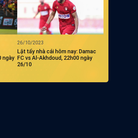
26/10/2023
Lật tẩy nhà cái hôm nay: Damac
0 ngày
FC vs Al-Akhdoud, 22h00 ngày
26/10