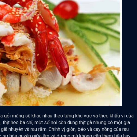
ủa gỏi măng sẽ khác nhau theo từng khu vực và theo khẩu vị của
 thịt heo ba chỉ, một số nơi còn dùng thịt gà nhưng có một gia
 giã nhuyễn và rau răm. Chính vị giòn, béo và cay nồng của rau
 – sự hòa quyện giữa âm và dương mà không cần thêm tiêu hay