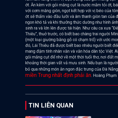
ớt. Ăn kèm với gỏi măng cụt là nước mắm tỏi ớt, b
với cơm măng giòn, ngọt kết hợp với vị béo của tôm,
ớt sẽ thấm vào đầu lưỡi và âm thanh giòn tan của 
ngon khó tả và khi thưởng thức dường như hình ảnh 
sinh ra và lớn lên được tái hiện. Như câu ca xưa 
Thiêu”, thuở trước, có biết bao chàng trai người 
(một loại giường bằng gỗ có chạm trổ) với ước mo
đó, Lái Thiêu đã được biết bao nhiêu người biết đ
mang đậm tính nhân văn và văn hóa dân tộc Việt. A
gỏi măng cụt để nhớ về một thời tuổi thơ, nơi đất 
khoảng thời gian vất vả mưu sinh. Nếu bạn là ngườ
bỏ qua những món ăn ngon đặc trưng của Đà Nẵn
miền Trung nhất định phải ăn
. Hoàng Phạm
TIN LIÊN QUAN