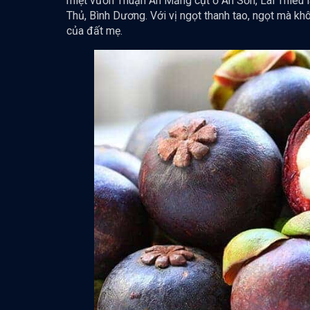
miệt vườn Thuận An Măng cụt ở An Sơn, Lái Thiêu là 
Thủ, Bình Dương. Với vị ngọt thanh tao, ngọt mà 
của đất mẹ.