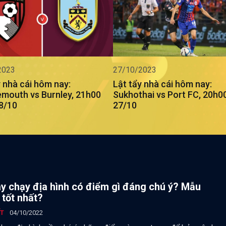
2023
27/10/2023
y nhà cái hôm nay:
Lật tẩy nhà cái hôm nay:
mouth vs Burnley, 21h00
Sukhothai vs Port FC, 20h0
8/10
27/10
y chạy địa hình có điểm gì đáng chú ý? Mẫu
 tốt nhất?
ẾT
04/10/2022