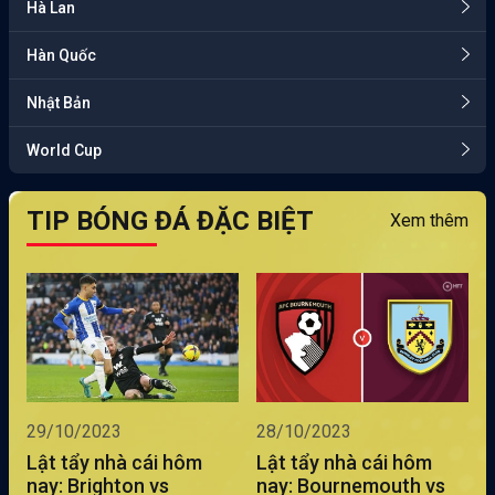
Hà Lan
Hàn Quốc
Nhật Bản
World Cup
TIP BÓNG ĐÁ ĐẶC BIỆT
Xem thêm
29/10/2023
28/10/2023
Lật tẩy nhà cái hôm
Lật tẩy nhà cái hôm
nay: Brighton vs
nay: Bournemouth vs