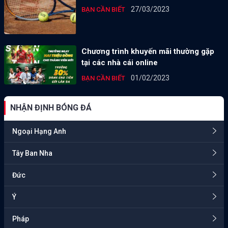
27/03/2023
BẠN CẦN BIẾT
Chương trình khuyến mãi thường gặp
tại các nhà cái online
01/02/2023
BẠN CẦN BIẾT
NHẬN ĐỊNH BÓNG ĐÁ
Ngoại Hạng Anh
Tây Ban Nha
Đức
Ý
Pháp