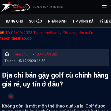
TRANG CHỦ
SOI KÈO
NHẬN ĐỊNH
TIP BÓNG ĐÁ
TỶ LỆ 
Từ 01/09/2023 Tapchithethao.tv đổi sang tên miền
tapchithethao.co
Trang chủ
>
BẠN CẦN BIẾT
Thứ ba, 15/12/2020 16:58
Địa chỉ bán gậy golf cũ chính hãng
giá rẻ, uy tín ở đâu?
Không còn là một môn thể thao quá xa lạ, Golf được