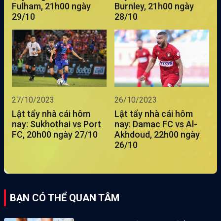
Fulham, 21h00 ngày
Burnley, 21h00 ngày
29/10
28/10
27/10/2023
26/10/2023
Lật tẩy nhà cái hôm
Lật tẩy nhà cái hôm
nay: Sukhothai vs Port
nay: Damac FC vs Al-
FC, 20h00 ngày 27/10
Akhdoud, 22h00 ngày
26/10
BẠN CÓ THỂ QUAN TÂM