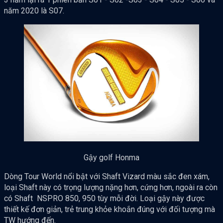
năm 2020 là S07.
Gậy golf Honma
Dòng Tour World nổi bật với Shaft Vizard màu sắc đen xám,
loại Shaft này có trọng lượng nặng hơn, cứng hơn, ngoài ra còn
có Shaft NSPRO 850, 950 tùy mỗi đời. Loại gậy này được
thiết kế đơn giản, trẻ trung khỏe khoắn đúng với đối tượng mà
TW hướng đến.