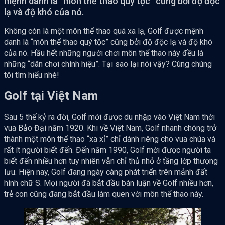
mệnh danh là “môn thể thao quý tộc” cũng bởi độ độc
lạ và độ khó của nó.
Không còn là một môn thể thao quá xa lạ, Golf được mệnh
danh là “môn thể thao quý tộc” cũng bởi độ độc lạ và độ khó
của nó. Hầu hết những người chơi môn thể thao này đều là
những “dân chơi chính hiệu”. Tại sao lại nói vậy? Cùng chúng
tôi tìm hiểu nhé!
Golf tại Việt Nam
Sau 5 thế kỷ ra đời, Golf mới được du nhập vào Việt Nam thời
vua Bảo Đại năm 1920. Khi về Việt Nam, Golf nhanh chóng trở
thành một môn thể thao “xa xỉ” chỉ dành riêng cho vua chúa và
rất ít người biết đến. Đến năm 1990, Golf mới được người ta
biết đến nhiều hơn tuy nhiên vẫn chỉ thủ nhỏ ở tầng lớp thượng
lưu. Hiện nay, Golf đang ngày càng phát triển trên mảnh đất
hình chữ S. Mọi người đã bắt đầu bàn luận về Golf nhiều hơn,
trẻ con cũng đang bắt đầu làm quen với môn thể thao này.