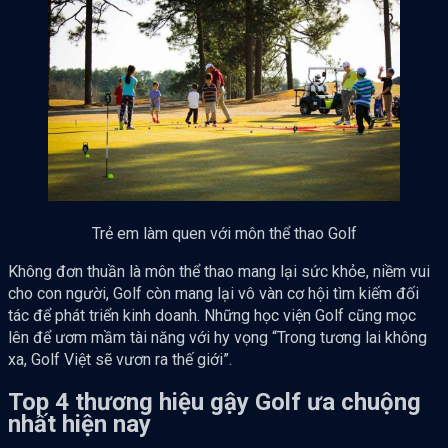
Trẻ em làm quen với môn thể thao Golf
Không đơn thuần là môn thể thao mang lại sức khỏe, niềm vui
cho con người, Golf còn mang lại vô vàn cơ hội tìm kiếm đối
tác để phát triển kinh doanh. Những học viện Golf cũng mọc
lên để ươm mầm tài năng với hy vọng “Trong tương lai không
xa, Golf Việt sẽ vươn ra thế giới”.
Top 4 thương hiệu gậy Golf ưa chuộng
nhất hiện nay