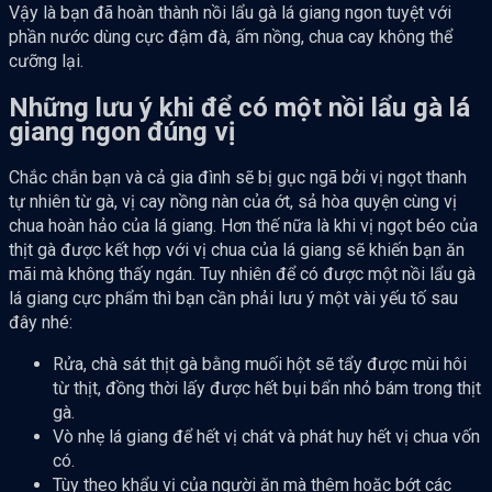
Vậy là bạn đã hoàn thành nồi lẩu gà lá giang ngon tuyệt với
phần nước dùng cực đậm đà, ấm nồng, chua cay không thể
cưỡng lại.
Những lưu ý khi để có một nồi lẩu gà lá
giang ngon đúng vị
Chắc chắn bạn và cả gia đình sẽ bị gục ngã bởi vị ngọt thanh
tự nhiên từ gà, vị cay nồng nàn của ớt, sả hòa quyện cùng vị
chua hoàn hảo của lá giang. Hơn thế nữa là khi vị ngọt béo của
thịt gà được kết hợp với vị chua của lá giang sẽ khiến bạn ăn
mãi mà không thấy ngán. Tuy nhiên để có được một nồi lẩu gà
lá giang cực phẩm thì bạn cần phải lưu ý một vài yếu tố sau
đây nhé:
Rửa, chà sát thịt gà bằng muối hột sẽ tẩy được mùi hôi
từ thịt, đồng thời lấy được hết bụi bẩn nhỏ bám trong thịt
gà.
Vò nhẹ lá giang để hết vị chát và phát huy hết vị chua vốn
có.
Tùy theo khẩu vị của người ăn mà thêm hoặc bớt các