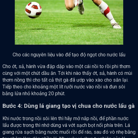
Cho các nguyên liệu vào để tạo độ ngọt cho nước lẩu
Cho ớt, sả, hành vừa đập dập vào một cái nồi to rồi phi thơm
cùng với một chút dầu ăn. Tới khi nào thấy ớt, sả, hành có mùi
thơm nồng thì cho tất cả thịt gà đã ướp vào xào cho săn lại.
Tiếp theo cho khoảng một lít rưỡi nước vào nồi và đun sôi
bằng lửa nhỏ khoảng 20 phút.
Bước 4: Dùng lá giang tạo vị chua cho nước lẩu gà
Khi nước trong nồi sôi lên thì hãy mở nắp nồi, để phần nước
lẩu được trong thì nhớ dùng vá vớt sạch bọt nổi phía trên. Lá
giang rửa sạch bằng nước muối rồi để ráo, sau đó vò nhẹ bằng