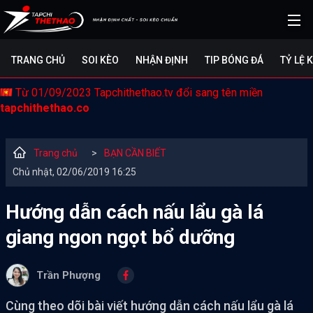
TRANG CHỦ
SOI KÈO
NHẬN ĐỊNH
TIP BÓNG ĐÁ
TỶ LỆ 
Từ 01/09/2023 Tapchithethao.tv đổi sang tên miền
tapchithethao.co
Trang chủ
>
BẠN CẦN BIẾT
Chủ nhật, 02/06/2019 16:25
Hướng dẫn cách nấu lẩu gà lá
giang ngon ngọt bổ dưỡng
Trần Phượng
Cùng theo dõi bài viết hướng dẫn cách nấu lẩu gà lá