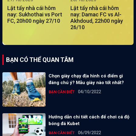
Lật tẩy nhà cái hôm
Lật tẩy nhà cái hôm
nay: Sukhothai vs Port
nay: Damac FC vs Al-
FC, 20h00 ngày 27/10
Akhdoud, 22h00 ngày
26/10
BẠN CÓ THỂ QUAN TÂM
Chọn giày chạy địa hình có điểm gì
đáng chú ý? Mẫu giày nào tốt nhất?
04/10/2022
BẠN CẦN BIẾT
Hướng dẫn chi tiết cách để chơi cá độ
bóng đá Kubet
06/09/2022
BẠN CẦN BIẾT