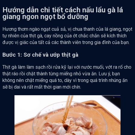
Hướng dẫn chi tiết cách nấu lẩu gà lá
giang ngon ngọt bổ dưỡng
Hương thơm ngào ngạt cuả sả, vị chua thanh của lá giang, ngọt
tự nhiên của thịt gà, cay nồng của ớt chắc chắn sẽ kích thích
được vị giác của tất cả các thành viên trong gia đình của bạn.
Bước 1: Sơ chế và ướp thịt gà
Thịt gà làm làm sạch rồi rửa kỹ lại với nước muối, vớt ra rổ cho
thật ráo rồi chặt thành từng miếng nhỏ vừa ăn. Lưu ý, bạn
không nên chặt miếng quá to, dày vì trong quá trình nhúng ăn
sẽ bị dai và rất mất thời gian mới chín.