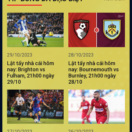
29/10/2023
28/10/2023
Lật tẩy nhà cái hôm
Lật tẩy nhà cái hôm
nay: Brighton vs
nay: Bournemouth vs
Fulham, 21h00 ngày
Burnley, 21h00 ngày
29/10
28/10
27/10/2023
26/10/2023