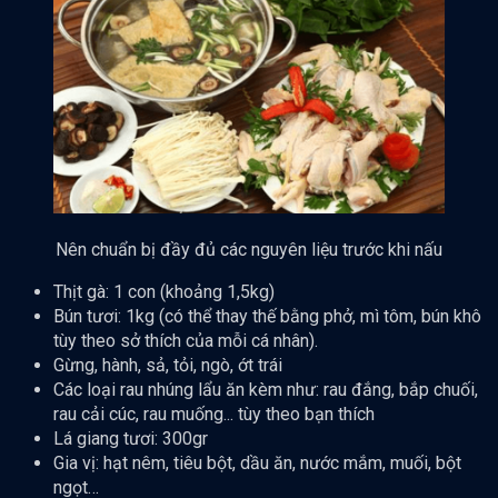
Nên chuẩn bị đầy đủ các nguyên liệu trước khi nấu
Thịt gà: 1 con (khoảng 1,5kg)
Bún tươi: 1kg (có thể thay thế bằng phở, mì tôm, bún khô
tùy theo sở thích của mỗi cá nhân).
Gừng, hành, sả, tỏi, ngò, ớt trái
Các loại rau nhúng lẩu ăn kèm như: rau đắng, bắp chuối,
rau cải cúc, rau muống... tùy theo bạn thích
Lá giang tươi: 300gr
Gia vị: hạt nêm, tiêu bột, dầu ăn, nước mắm, muối, bột
ngọt…