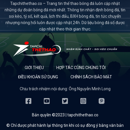
Tapchithethao.co – Trang tin thể thao bóng đá luôn cập nhật
những dự đoán bóng đá mới nhất. Thông tin nhận định bóng đá, tin
soi kèo, tỷ số, kết quả, lịch thi đấu, BXH bóng đá, tin tức chuyển
nhượng nóng hổi luôn được cập nhật 24h. Dữ liệu bóng đá số được
cập nhật theo thời gian thực.
GIỚI THIỆU
HỢP TÁC CÙNG CHÚNG TÔI
ĐIỀU KHOẢN SỬ DỤNG
CHÍNH SÁCH BẢO MẬT
Chịu trách nhiệm nội dung: Ông Nguyễn Minh Long
Bản quyền ©2023 | tapchithethao.co
© Chỉ được phát hành lại thông tin khi có sự đồng ý bằng văn bản