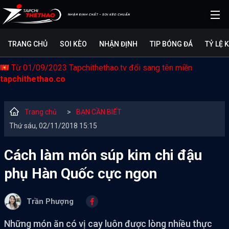
TRANG CHỦ
SOI KÈO
NHẬN ĐỊNH
TIP BÓNG ĐÁ
TỶ LỆ 
Từ 01/09/2023 Tapchithethao.tv đổi sang tên miền
tapchithethao.co
Trang chủ
>
BẠN CẦN BIẾT
Thứ sáu, 02/11/2018 15:15
Cách làm món súp kim chi đậu
phụ Hàn Quốc cực ngon
Trần Phượng
Những món ăn có vị cay luôn được lòng nhiều thực