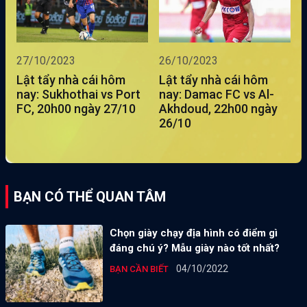
27/10/2023
26/10/2023
Lật tẩy nhà cái hôm
Lật tẩy nhà cái hôm
nay: Sukhothai vs Port
nay: Damac FC vs Al-
FC, 20h00 ngày 27/10
Akhdoud, 22h00 ngày
26/10
BẠN CÓ THỂ QUAN TÂM
Chọn giày chạy địa hình có điểm gì
đáng chú ý? Mẫu giày nào tốt nhất?
04/10/2022
BẠN CẦN BIẾT