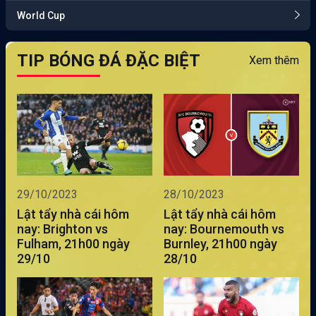
World Cup
TIP BÓNG ĐÁ ĐẶC BIỆT
Xem thêm
29/10/2023
28/10/2023
Lật tẩy nhà cái hôm
Lật tẩy nhà cái hôm
nay: Brighton vs
nay: Bournemouth vs
Fulham, 21h00 ngày
Burnley, 21h00 ngày
29/10
28/10