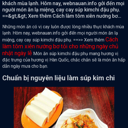
khách mùa lạnh. Hôm nay, webnauan.info gởi đến mọi
người món ăn lạ miệng, cay cay súp kimchi đậu phụ.
==&gt;&gt; Xem thêm Cách làm tôm xiên nướng bơ...
Những món ăn có vị cay luôn được lòng nhiều thực khách mùa
lạnh. Hôm nay, webnauan.info gởi đến mọi người món ăn lạ
Cách
miệng, cay cay súp kimchi đậu phụ. ==>> Xem thêm
làm tôm xiên nướng bơ tỏi cho những ngày chủ
nhật ngày lễ
Món ăn súp kimchi đậu phụ mang hương vị
đặc trưng của hương vị Hàn Quốc, chắc chắn sẽ là món ăn hấp
dẫn ngày mưa cho bạn.
Chuẩn bị nguyên liệu làm súp kim chi