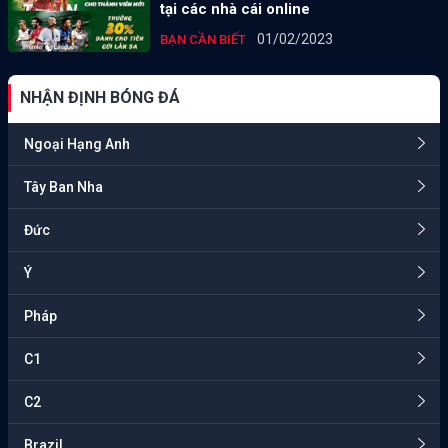
tại các nhà cái online
01/02/2023
BẠN CẦN BIẾT
NHẬN ĐỊNH BÓNG ĐÁ
Ngoại Hạng Anh
Tây Ban Nha
Đức
Ý
Pháp
C1
C2
Brazil