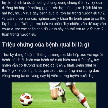
lây lan chính là do ăn uống chung, dùng chung đồ hay lây qua
đường hô hấp từ những giọt nước bọt của người bệnh khi họ
hắt hơi, ho.... Virus gây bệnh quai bị tồn tại trong nước tiểu từ 2
-3 tuần, theo như các nghiên cứu y khoa thì bệnh quai bị có thể
lây lan qua đường nước tiểu và phân. Tuy nhiên, vấn đề này vẫn
chưa được xác nhận cho dù virus này có thể tồn tại đến hơn 2
tuần trong nước tiểu.
Triệu chứng của bệnh quai bị là gì
Thời kỳ đang ủ bệnh: thông thường sau khi tiếp xúc với người
bệnh ,các biểu hiện của bệnh sẽ xuất hiện sau 6-9 ngày, tuy
nhiên vẫn có trường hợp kéo dài đến 2 tuần. Bệnh quai bị
thường khá dễ nhận biết qua các triệu chứng như sưng đau
vùng mang tai do vùng này bị viêm sưng tuyến nước bọt.