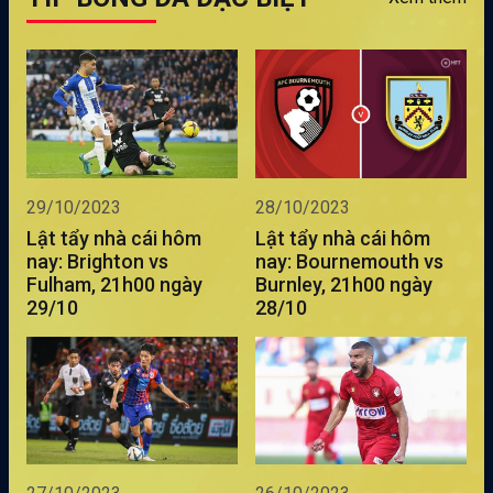
29/10/2023
28/10/2023
Lật tẩy nhà cái hôm
Lật tẩy nhà cái hôm
nay: Brighton vs
nay: Bournemouth vs
Fulham, 21h00 ngày
Burnley, 21h00 ngày
29/10
28/10