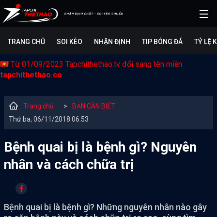
TRANG CHỦ
SOI KÈO
NHẬN ĐỊNH
TIP BÓNG ĐÁ
TỶ LỆ 
Từ 01/09/2023 Tapchithethao.tv đổi sang tên miền
tapchithethao.co
Trang chủ
>
BẠN CẦN BIẾT
Thứ ba, 06/11/2018 06:53
Bệnh quai bị là bệnh gì? Nguyên
nhân và cách chữa trị
Bệnh quai bị là bệnh gì? Những nguyên nhân nào gây