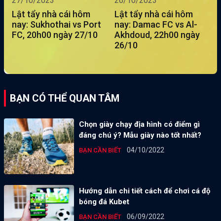
27/10/2023
26/10/2023
Lật tẩy nhà cái hôm
Lật tẩy nhà cái hôm
nay: Sukhothai vs Port
nay: Damac FC vs Al-
FC, 20h00 ngày 27/10
Akhdoud, 22h00 ngày
26/10
BẠN CÓ THỂ QUAN TÂM
Chọn giày chạy địa hình có điểm gì
đáng chú ý? Mẫu giày nào tốt nhất?
04/10/2022
BẠN CẦN BIẾT
Hướng dẫn chi tiết cách để chơi cá độ
bóng đá Kubet
06/09/2022
BẠN CẦN BIẾT