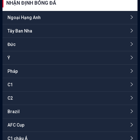
NHẬN ĐỊNH BÓNG ĐÁ
Ngoại Hạng Anh
Tây Ban Nha
Đức
Ý
Pháp
C1
C2
Brazil
AFC Cup
C1 châu Á