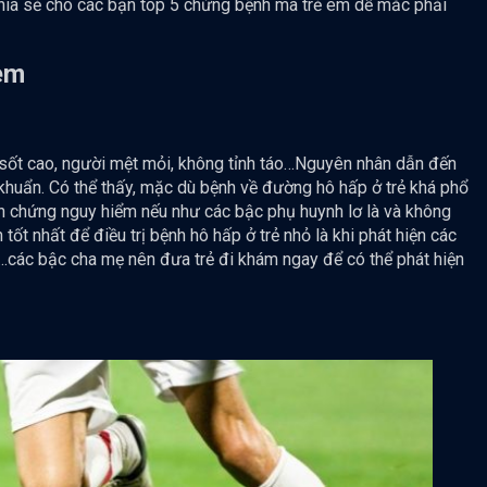
chia sẻ cho các bạn top 5 chứng bệnh mà trẻ em dễ mắc phải
em
, sốt cao, người mệt mỏi, không tỉnh táo…Nguyên nhân dẫn đến
 khuẩn. Có thể thấy, mặc dù bệnh về đường hô hấp ở trẻ khá phổ
ến chứng nguy hiểm nếu như các bậc phụ huynh lơ là và không
 tốt nhất để điều trị bệnh hô hấp ở trẻ nhỏ là khi phát hiện các
...các bậc cha mẹ nên đưa trẻ đi khám ngay để có thể phát hiện