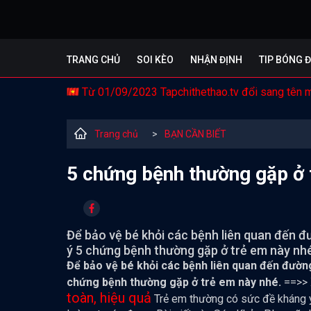
TRANG CHỦ
SOI KÈO
NHẬN ĐỊNH
TIP BÓNG 
Từ 01/09/2023 Tapchithethao.tv đổi sang tên 
Trang chủ
>
BẠN CẦN BIẾT
5 chứng bệnh thường gặp ở 
Để bảo vệ bé khỏi các bệnh liên quan đến đ
ý 5 chứng bệnh thường gặp ở trẻ em này nhé
Để bảo vệ bé khỏi các bệnh liên quan đến đường
chứng bệnh thường gặp ở trẻ em này nhé.
==>>
toàn, hiệu quả
Trẻ em thường có sức đề kháng 