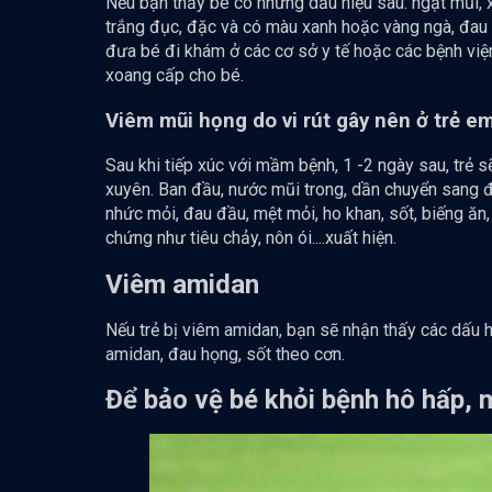
Nếu bạn thấy bé có những dấu hiệu sau: ngạt mũi, x
trắng đục, đặc và có màu xanh hoặc vàng ngà, đau 
đưa bé đi khám ở các cơ sở y tế hoặc các bệnh viện 
xoang cấp cho bé.
Viêm mũi họng do vi rút gây nên ở trẻ e
Sau khi tiếp xúc với mầm bệnh, 1 -2 ngày sau, trẻ s
xuyên. Ban đầu, nước mũi trong, dần chuyển sang đụ
nhức mỏi, đau đầu, mệt mỏi, ho khan, sốt, biếng ăn,
chứng như tiêu chảy, nôn ói....xuất hiện.
Viêm amidan
Nếu trẻ bị viêm amidan, bạn sẽ nhận thấy các dấu h
amidan, đau họng, sốt theo cơn.
Để bảo vệ bé khỏi bệnh hô hấp, 