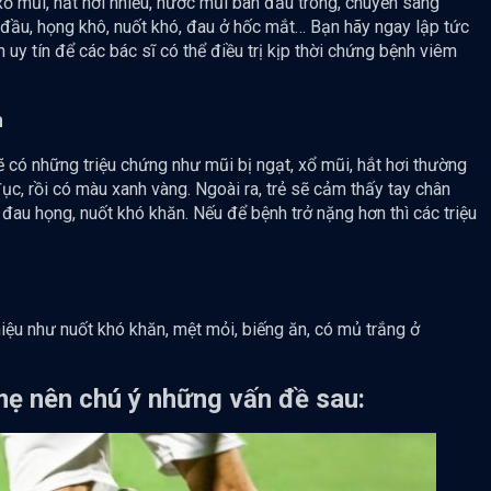
ổ mũi, hắt hơi nhiều, nước mũi ban đầu trong, chuyển sang
đầu, họng khô, nuốt khó, đau ở hốc mắt… Bạn hãy ngay lập tức
uy tín để các bác sĩ có thể điều trị kịp thời chứng bệnh viêm
m
ẽ có những triệu chứng như mũi bị ngạt, xổ mũi, hắt hơi thường
c, rồi có màu xanh vàng. Ngoài ra, trẻ sẽ cảm thấy tay chân
 đau họng, nuốt khó khăn. Nếu để bệnh trở nặng hơn thì các triệu
iệu như nuốt khó khăn, mệt mỏi, biếng ăn, có mủ trắng ở
mẹ nên chú ý những vấn đề sau: