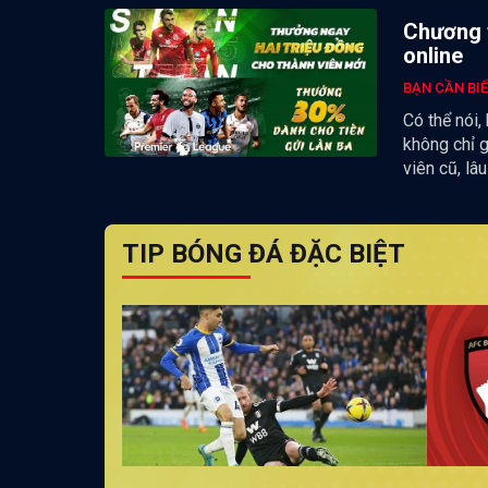
Chương t
online
BẠN CẦN BI
Có thể nói,
không chỉ 
viên cũ, lâ
TIP BÓNG ĐÁ ĐẶC BIỆT