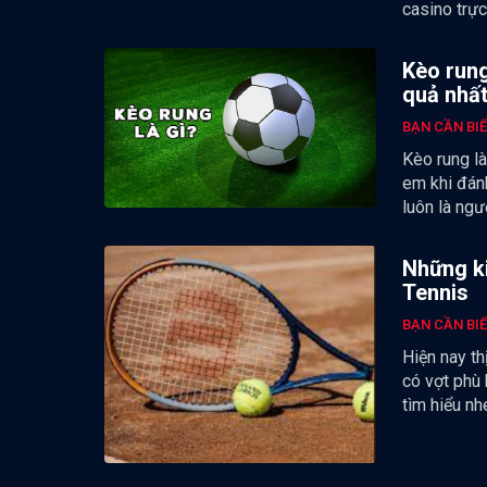
casino trực
Kèo rung
quả nhấ
BẠN CẦN BI
Kèo rung là
em khi đán
luôn là ng
Những ki
Tennis
BẠN CẦN BI
Hiện nay th
có vợt phù 
tìm hiểu nh