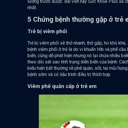
lường trước được. Bài viết này Sức Khỏe Plus sẽ 
nhất.
5 Chứng bệnh thường gặp ở trẻ 
Trẻ bị viêm phổi
Trẻ bị viêm phổi sẽ thở nhanh, thở gấp, ho khò khè
bệnh viêm phổi ở trẻ là do vi khuẩn Hib và phế cầu
biến, cũng dễ phát hiện nhưng nó lại chứa nhiều bi
theo dõi sát sao tình trạng diễn biến của bệnh. Cách
biểu hiện bất thường về phế quản, sốt, tai mũi họng
bệnh sớm và có liệu trình điều trị thích hợp.
Viêm phế quản cấp ở trẻ em