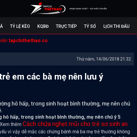
ĐÁ
TỶ LỆ KÈO
KQBĐ
TRỰC TIẾP
TỶ SỐ
LỊCH THI ĐẤU
miền
tapchithethao.co
Thứ năm, 14/06/2018 21:32
trẻ em các bà mẹ nên lưu ý
ường hô hấp, trong sinh hoạt bình thường, mẹ nên chú
.
 hô hấp, trong sinh hoạt bình thường, mẹ nên chú ý 5
Cách chữa nghẹt mũi cho trẻ sơ sinh an
 Xem thêm
yếu vì vậy dễ mắc các chứng bệnh mà ba mẹ trẻ thường không