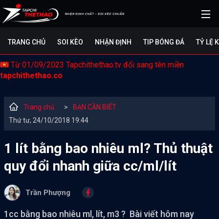
TRANG CHỦ
SOI KÈO
NHẬN ĐỊNH
TIP BÓNG ĐÁ
TỶ LỆ 
Từ 01/09/2023 Tapchithethao.tv đổi sang tên miền
tapchithethao.co
Trang chủ
>
BẠN CẦN BIẾT
Thứ tư, 24/10/2018 19:44
1 lít bằng bao nhiêu ml? Thủ thuật
quy đổi nhanh giữa cc/ml/lít
Trần Phượng
1cc bằng bao nhiêu ml, lít, m3 ? Bài viết hôm nay