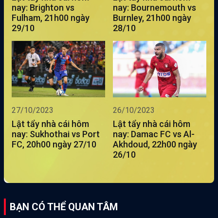
nay: Brighton vs
nay: Bournemouth vs
Fulham, 21h00 ngày
Burnley, 21h00 ngày
29/10
28/10
27/10/2023
26/10/2023
Lật tẩy nhà cái hôm
Lật tẩy nhà cái hôm
nay: Sukhothai vs Port
nay: Damac FC vs Al-
FC, 20h00 ngày 27/10
Akhdoud, 22h00 ngày
26/10
BẠN CÓ THỂ QUAN TÂM