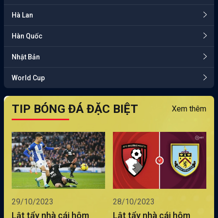
Hà Lan
Hàn Quốc
Nhật Bản
World Cup
TIP BÓNG ĐÁ ĐẶC BIỆT
Xem thêm
29/10/2023
28/10/2023
Lật tẩy nhà cái hôm
Lật tẩy nhà cái hôm