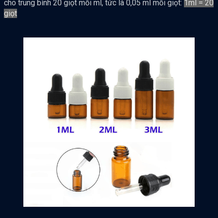
cho trung bình 20 giọt mỗi ml, tức là 0,05 ml mỗi giọt:
1ml = 20
giọt