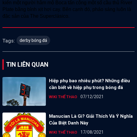
kiến ​​một người hâm mộ Boca tấn công một số cầu thủ River 
Plate bằng bình xịt hơi cay. Bên cạnh đó, pháo sáng luôn là 
đặc sản của The Superclásico.
derby bóng đá
Tags:
TIN LIÊN QUAN
Hiệp phụ bao nhiêu phút? Những điều
cần biết về hiệp phụ trong bóng đá
07/12/2021
WIKI THỂ THAO
Manucian Là Gì? Giải Thích Và Ý Nghĩa
Của Biệt Danh Này
17/08/2021
WIKI THỂ THAO