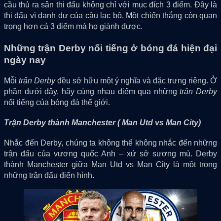
cầu thủ ra sân thi đấu không chỉ với mục đích 3 điểm. Đây là
thi đấu vì danh dự của câu lạc bộ. Một chiến thắng còn quan
trọng hơn cả 3 điểm mà họ giành được.
Những trận Derby nổi tiếng ở bóng đá hiện đại
ngày nay
Mỗi
trận Derby
đều sở hữu một ý nghĩa và đặc trưng riêng. Ở
phần dưới đây, hãy cùng nhau điểm qua những
trận Derby
nổi tiếng của bóng đá thế giới.
Trận Derby thành Manchester ( Man Utd vs Man City)
Nhắc đến Derby, chúng ta không thể không nhắc đến những
trận đấu của vương quốc Anh – xứ sở sương mù. Derby
thành Manchester giữa Man Utd vs Man City là một trong
những trận đấu điển hình.