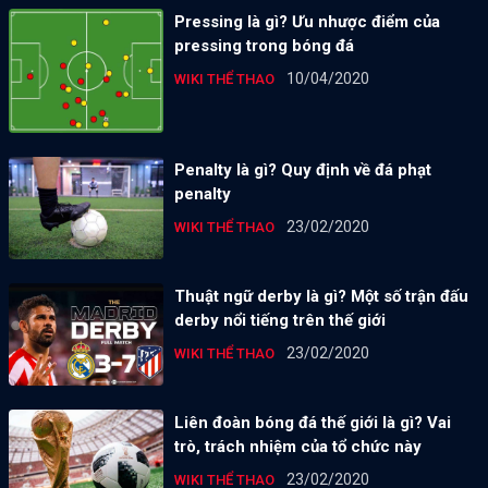
Pressing là gì? Ưu nhược điểm của
pressing trong bóng đá
10/04/2020
WIKI THỂ THAO
Penalty là gì? Quy định về đá phạt
penalty
23/02/2020
WIKI THỂ THAO
Thuật ngữ derby là gì? Một số trận đấu
derby nổi tiếng trên thế giới
23/02/2020
WIKI THỂ THAO
Liên đoàn bóng đá thế giới là gì? Vai
trò, trách nhiệm của tổ chức này
23/02/2020
WIKI THỂ THAO