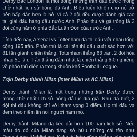
Derby Bắc London là một trong những trận đấu được mong
chờ nhất lịch sử bóng đá Anh. Điều kiện khiến cho nó trở
nên hấp dẫn hơn là bởi vì cả 2 đội đều được đánh giá cao
tại giải đấu hàng đầu nước Anh. Pháo thủ và gà trống là 2
đội cùng nằm ở phía Bắc Luân Đôn của nước Anh.
Tính đến nay, Arsenal vs Tottenham đã thi đấu với nhau tổng
cộng 195 trận. Pháo thủ là cái tên thi đấu xuất sắc hơn với
81 lần giành chiến thắng. Tottenham thắng 63 trận. 2 đội hòa
nhau 51 lần. Trận thắng đậm nhất là chiến thắng 6-0 nghiêng
về pháo thủ diễn ra trong khuôn khổ Football League.
Trận Derby thành Milan (Inter Milan vs AC Milan)
Derby thành Milan là một trong những
trận Derby
được
mong chờ nhất lịch sử bóng đá lục địa già. Như đã biết, 2
đội thi đấu không chỉ với tham vọng 3 điểm. Họ thi đấu và
đem theo niềm tin nơi người hâm mộ.
Derby thành Milano đã kéo dài hơn 100 năm lịch sử. Nếu
màu áo đỏ của Milan từng sở hữu những cái tên như