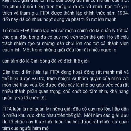
kiện, các giải đấu lớn nhỏ của bóng đá mà còn là tên của một
trò chơi rất nổi tiếng trên thế giới được rất nhiều bạn trẻ yêu
thích và tham gia. FIFA được thành lập chính thức năm 1904,
đến nay đã có nhiều hoạt động và phát triển rất lớn mạnh.
Tổ chức FIFA thành lập với sứ mệnh chính đó là quản lý tất cả
các giải đấu bóng đá có quy mô trên toàn thế giới. Họ sẽ chịu
trách nhiệm tạo ra những sân chơi lớn cho tất cả thành viên
của mình. Một trong những giải đấu lớn rất nhiều người q
uan tâm đó là Giải bóng đá vô địch thế giới.
Đến thời điểm hiện tại FIFA đang hoạt động rất mạnh mẽ và
thể hiện được vai trò, trách nhiệm và thẩm quyền của mình với
môn thể thao vua. Có được điều này là nhờ sự góp sức của rất
nhiều thành phần quan trọng, chủ chốt có tầm nhìn, khả năng
quản lý và tổ chức tốt.
FIFA luôn là nơi quản lý những giải đấu có quy mô lớn, hấp dẫn
ở nhiều khu vực khác nhau trên thế giới. Mỗi năm các giải đấu
do tổ chức này thực hiện luôn thu hút được rất nhiều sự quan
tâm của người hâm mộ.