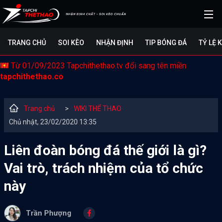
TRANG CHỦ
SOI KÈO
NHẬN ĐỊNH
TIP BÓNG ĐÁ
TỶ LỆ 
Từ 01/09/2023 Tapchithethao.tv đổi sang tên miền
tapchithethao.co
Trang chủ
>
WIKI THỂ THAO
Chủ nhật, 23/02/2020 13:35
Liên đoàn bóng đá thế giới là gì?
Vai trò, trách nhiệm của tổ chức
này
Trần Phượng