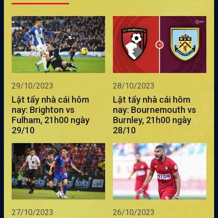
29/10/2023
28/10/2023
Lật tẩy nhà cái hôm
Lật tẩy nhà cái hôm
nay: Brighton vs
nay: Bournemouth vs
Fulham, 21h00 ngày
Burnley, 21h00 ngày
29/10
28/10
27/10/2023
26/10/2023