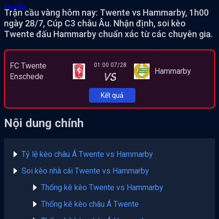
Trận cầu vàng hôm nay: Twente vs Hammarby, 1h00
ngày 28/7, Cúp C3 châu Âu. Nhận định, soi kèo
Twente đấu Hammarby chuẩn xác từ các chuyên gia.
FC Twente
01:00 07/28
Hammarby
VS
Enschede
Kết quả
Nội dung chính
Tỷ lệ kèo châu Á Twente vs Hammarby
Soi kèo nhà cái Twente vs Hammarby
Thống kê kèo Twente vs Hammarby
Thống kê kèo châu Á Twente