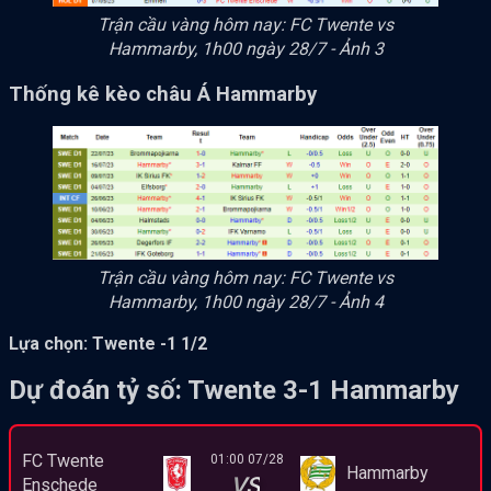
Trận cầu vàng hôm nay: FC Twente vs
Hammarby, 1h00 ngày 28/7 - Ảnh 3
Thống kê kèo châu Á Hammarby
Trận cầu vàng hôm nay: FC Twente vs
Hammarby, 1h00 ngày 28/7 - Ảnh 4
Lựa chọn: Twente -1 1/2
Dự đoán tỷ số: Twente 3-1 Hammarby
FC Twente
01:00 07/28
Hammarby
VS
Enschede