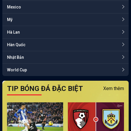
Mexico
Mỹ
Hà Lan
Hàn Quốc
Nhật Bản
World Cup
TIP BÓNG ĐÁ ĐẶC BIỆT
Xem thêm