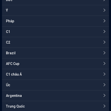
Ý
Pháp
C1
C2
Brazil
AFC Cup
C1 châu Á
Úc
Argentina
Trung Quốc