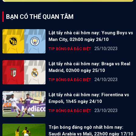
BẠN CÓ THỂ QUAN TÂM
Lật tẩy nhà cái hôm nay: Young Boys vs
Man City, 02h00 ngày 26/10
25/10/2023
TIP BÓNG ĐÁ ĐẶC BIỆT
Lật tẩy nhà cái hôm nay: Braga vs Real
Madrid, 02h00 ngày 25/10
24/10/2023
TIP BÓNG ĐÁ ĐẶC BIỆT
Lật tẩy nhà cái hôm nay: Fiorentina vs
Empoli, 1h45 ngày 24/10
23/10/2023
TIP BÓNG ĐÁ ĐẶC BIỆT
Trận bóng đáng ngờ nhất hôm nay:
Saudi Arabia vs Mali, 22h00 ngày 17/10