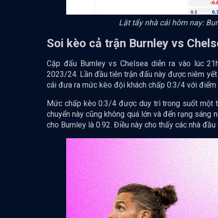
Lật tẩy nhà cái hôm nay: Bur
Soi kèo cả trận Burnley vs Chel
Cặp đấu Burnley vs Chelsea diễn ra vào lúc 2
2023/24. Lần đầu tiên trận đấu này được niêm yết 
cái đưa ra mức kèo đội khách chấp 0:3/4 với điểm 
Mức chấp kèo 0:3/4 được duy trì trong suốt một t
chuyển này cũng không quá lớn và đến rạng sáng n
cho Burnley là 0.92. Điều này cho thấy các nhà đầu