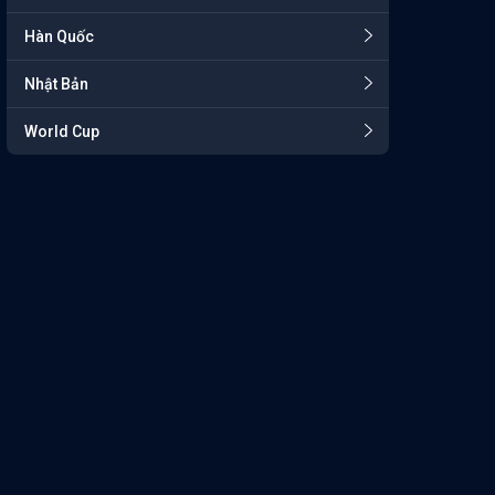
Hàn Quốc
Nhật Bản
World Cup