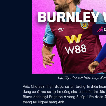
Lật tẩy nhà cái hôm nay: Bur
Việc Chelsea nhận được sự tin tưởng là điều hoàn
đang có được sự tự tin cũng như tinh thần thi đấu 
Blues đánh bại Brighton ở vòng 3 cúp Liên đoàn 
thắng tại Ngoại hạng Anh.