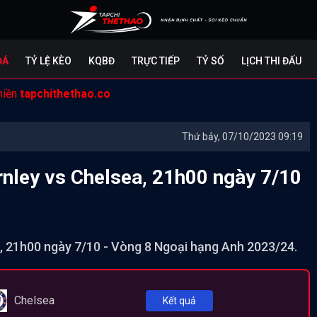
ĐÁ
TỶ LỆ KÈO
KQBĐ
TRỰC TIẾP
TỶ SỐ
LỊCH THI ĐẤU
miền
tapchithethao.co
Thứ bảy, 07/10/2023 09:19
rnley vs Chelsea, 21h00 ngày 7/10
a, 21h00 ngày 7/10 - Vòng 8 Ngoại hạng Anh 2023/24.
Chelsea
Kết quả