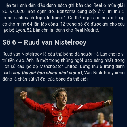
Hiện tại, anh dẫn đầu danh sách ghi bàn cho Real ở mùa giải
2019/2020. Bên cạnh đó, Benzema cũng xếp ở vị trí thứ 5
trong danh sách
top ghi ban c1
. Cụ thể, ngôi sao người Pháp
có cho mình 64 lần lập công. 12 trong số đó được ghi cho câu
lạc bộ Lyon. 52 bàn còn lại dành cho Real Madrid.
Số 6 – Ruud van Nistelrooy
Ruud van Nistelrooy là cầu thủ bóng đá người Hà Lan chơi ở vị
trí tiền đạo. Anh là một trong những ngôi sao sáng nhất trong
lịch sử câu lạc bộ Manchester United. Đứng thứ 6 trong danh
sách
cau thu ghi ban nhieu nhat cup c1
, Van Nistelrooy xứng
đáng là chân sút vĩ đại của bóng đá thế giới.