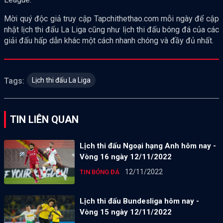
Mời quý độc giả truy cập Tapchithethao.com mỗi ngày để cập
nhật lịch thi đấu La Liga cũng như lịch thi đấu bóng đá của các
giải đấu hấp dẫn khác một cách nhanh chóng và đầy đủ nhất.
Lịch thi đấu La Liga
Tags:
TIN LIÊN QUAN
Lịch thi đấu Ngoại hạng Anh hôm nay -
Vòng 16 ngày 12/11/2022
12/11/2022
TIN BÓNG ĐÁ
Lịch thi đấu Bundesliga hôm nay -
Vòng 15 ngày 12/11/2022