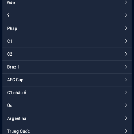
Đức
Ý
Pháp
C1
C2
Brazil
AFC Cup
C1 châu Á
Úc
Argentina
Trung Quốc