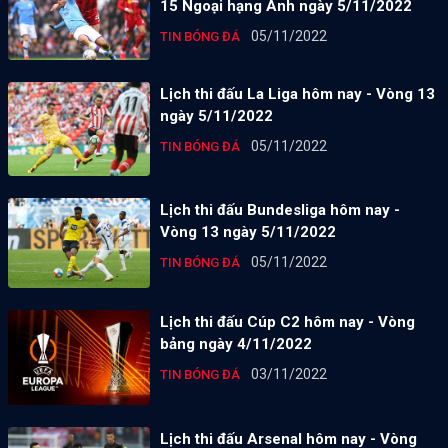
15 Ngoại hạng Anh ngày 5/11/2022
05/11/2022
TIN BÓNG ĐÁ
Lịch thi đấu La Liga hôm nay - Vòng 13
ngày 5/11/2022
05/11/2022
TIN BÓNG ĐÁ
Lịch thi đấu Bundesliga hôm nay -
Vòng 13 ngày 5/11/2022
05/11/2022
TIN BÓNG ĐÁ
Lịch thi đấu Cúp C2 hôm nay - Vòng
bảng ngày 4/11/2022
03/11/2022
TIN BÓNG ĐÁ
Lịch thi đấu Arsenal hôm nay - Vòng