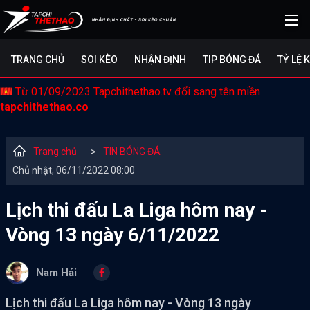
TRANG CHỦ
SOI KÈO
NHẬN ĐỊNH
TIP BÓNG ĐÁ
TỶ LỆ 
Từ 01/09/2023 Tapchithethao.tv đổi sang tên miền
tapchithethao.co
Trang chủ
>
TIN BÓNG ĐÁ
Chủ nhật, 06/11/2022 08:00
Lịch thi đấu La Liga hôm nay -
Vòng 13 ngày 6/11/2022
Nam Hải
Lịch thi đấu La Liga hôm nay - Vòng 13 ngày