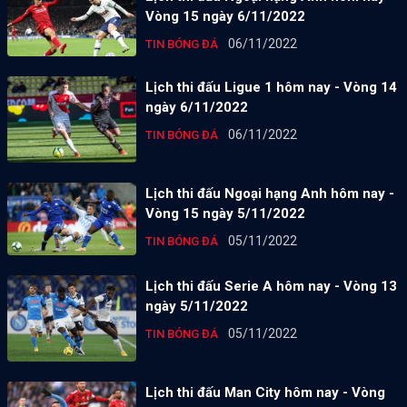
Vòng 15 ngày 6/11/2022
06/11/2022
TIN BÓNG ĐÁ
Lịch thi đấu Ligue 1 hôm nay - Vòng 14
ngày 6/11/2022
06/11/2022
TIN BÓNG ĐÁ
Lịch thi đấu Ngoại hạng Anh hôm nay -
Vòng 15 ngày 5/11/2022
05/11/2022
TIN BÓNG ĐÁ
Lịch thi đấu Serie A hôm nay - Vòng 13
ngày 5/11/2022
05/11/2022
TIN BÓNG ĐÁ
Lịch thi đấu Man City hôm nay - Vòng