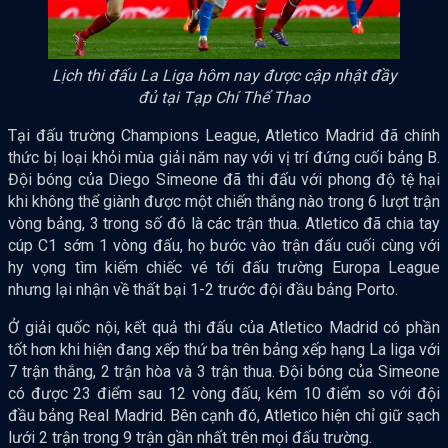
Lịch thi đấu La Liga hôm nay được cập nhật đầy
đủ tại Tạp Chí Thể Thao
Tại đấu trường Champions League, Atletico Madrid đã chính
thức bị loại khỏi mùa giải năm nay với vị trí đứng cuối bảng B.
Đội bóng của Diego Simeone đã thi đấu với phong độ tệ hại
khi không thể giành được một chiến thắng nào trong 6 lượt trận
vòng bảng, 3 trong số đó là các trận thua. Atletico đã chia tay
cúp C1 sớm 1 vòng đấu, họ bước vào trận đấu cuối cùng với
hy vọng tìm kiếm chiếc vé tới đấu trường Europa League
nhưng lại nhận về thất bại 1-2 trước đội đầu bảng Porto.
Ở giải quốc nội, kết quả thi đấu của Atletico Madrid có phần
tốt hơn khi hiện đang xếp thứ ba trên bảng xếp hạng La liga với
7 trận thắng, 2 trận hòa và 3 trận thua. Đội bóng của Simeone
có được 23 điểm sau 12 vòng đấu, kém 10 điểm so với đội
đầu bảng Real Madrid. Bên cạnh đó, Atletico hiện chỉ giữ sạch
lưới 2 trận trong 9 trận gần nhất trên mọi đấu trường.