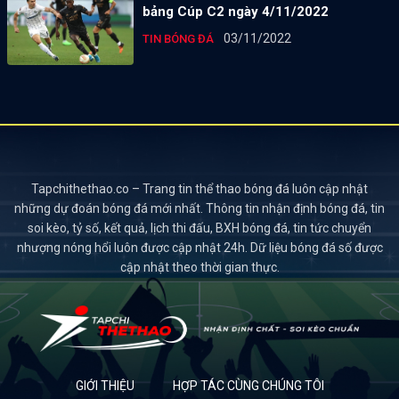
bảng Cúp C2 ngày 4/11/2022
03/11/2022
TIN BÓNG ĐÁ
Tapchithethao.co – Trang tin thể thao bóng đá luôn cập nhật
những dự đoán bóng đá mới nhất. Thông tin nhận định bóng đá, tin
soi kèo, tỷ số, kết quả, lịch thi đấu, BXH bóng đá, tin tức chuyển
nhượng nóng hổi luôn được cập nhật 24h. Dữ liệu bóng đá số được
cập nhật theo thời gian thực.
GIỚI THIỆU
HỢP TÁC CÙNG CHÚNG TÔI