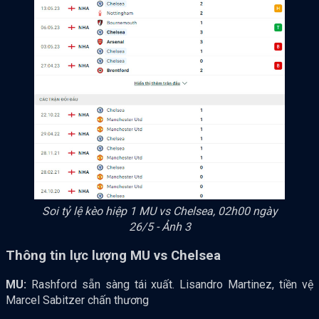
Soi tỷ lệ kèo hiệp 1 MU vs Chelsea, 02h00 ngày
26/5 - Ảnh 3
Thông tin lực lượng MU vs Chelsea
MU:
Rashford sẵn sàng tái xuất. Lisandro Martinez, tiền vệ
Marcel Sabitzer chấn thương