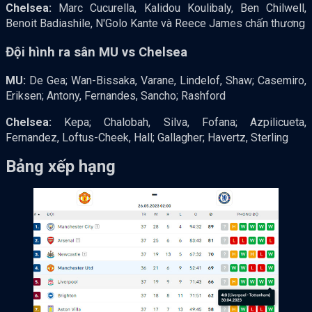
Chelsea:
Marc Cucurella, Kalidou Koulibaly, Ben Chilwell,
Benoit Badiashile, N'Golo Kante và Reece James chấn thương
Đội hình ra sân MU vs Chelsea
MU:
De Gea; Wan-Bissaka, Varane, Lindelof, Shaw; Casemiro,
Eriksen; Antony, Fernandes, Sancho; Rashford
Chelsea:
Kepa; Chalobah, Silva, Fofana; Azpilicueta,
Fernandez, Loftus-Cheek, Hall; Gallagher; Havertz, Sterling
Bảng xếp hạng