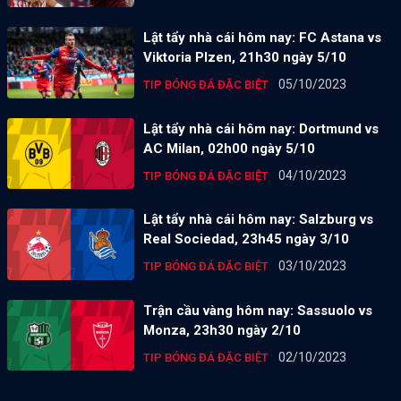
Lật tẩy nhà cái hôm nay: FC Astana vs
Viktoria Plzen, 21h30 ngày 5/10
05/10/2023
TIP BÓNG ĐÁ ĐẶC BIỆT
Lật tẩy nhà cái hôm nay: Dortmund vs
AC Milan, 02h00 ngày 5/10
04/10/2023
TIP BÓNG ĐÁ ĐẶC BIỆT
Lật tẩy nhà cái hôm nay: Salzburg vs
Real Sociedad, 23h45 ngày 3/10
03/10/2023
TIP BÓNG ĐÁ ĐẶC BIỆT
Trận cầu vàng hôm nay: Sassuolo vs
Monza, 23h30 ngày 2/10
02/10/2023
TIP BÓNG ĐÁ ĐẶC BIỆT