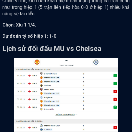
Chính vì thế, kịch bản khan hiếm bàn thắng trong cả trận cũng
như trong hiệp 1 (5 trận liên tiếp hòa 0-0 ở hiệp 1) nhiều khả
năng sẽ tái diễn.
Chọn: Xỉu 1 1/4.
Dự đoán tỷ số hiệp 1: 1-0
Lịch sử đối đấu MU vs Chelsea