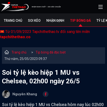
TRANG CHỦ
SOI KÈO
NHẬN ĐỊNH
TIP BÓNG ĐÁ
TỶ LỆ 
Từ 01/09/2023 Tapchithethao.tv đổi sang tên miền
tapchithethao.co
Trang chủ
>
Tip bóng đá đặc biệt
Thứ năm, 25/05/2023 09:37
Soi tỷ lệ kèo hiệp 1 MU vs
Chelsea, 02h00 ngày 26/5
Nguyên Khang
Soi tỷ lệ kèo hiệp 1 MU vs Chelsea hôm nay lúc 02h00