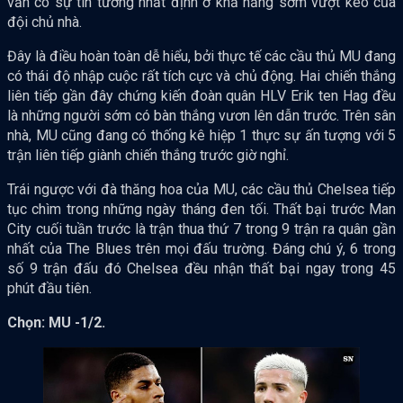
vẫn có sự tin tưởng nhất định ở khả năng sớm vượt kèo của
đội chủ nhà.
Đây là điều hoàn toàn dễ hiểu, bởi thực tế các cầu thủ MU đang
có thái độ nhập cuộc rất tích cực và chủ động. Hai chiến thắng
liên tiếp gần đây chứng kiến đoàn quân HLV Erik ten Hag đều
là những người sớm có bàn thắng vươn lên dẫn trước. Trên sân
nhà, MU cũng đang có thống kê hiệp 1 thực sự ấn tượng với 5
trận liên tiếp giành chiến thắng trước giờ nghỉ.
Trái ngược với đà thăng hoa của MU, các cầu thủ Chelsea tiếp
tục chìm trong những ngày tháng đen tối. Thất bại trước Man
City cuối tuần trước là trận thua thứ 7 trong 9 trận ra quân gần
nhất của The Blues trên mọi đấu trường. Đáng chú ý, 6 trong
số 9 trận đấu đó Chelsea đều nhận thất bại ngay trong 45
phút đầu tiên.
Chọn: MU -1/2.