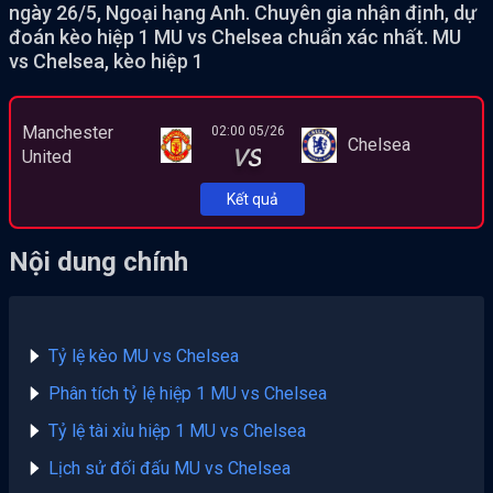
ngày 26/5, Ngoại hạng Anh. Chuyên gia nhận định, dự
đoán kèo hiệp 1 MU vs Chelsea chuẩn xác nhất. MU
vs Chelsea, kèo hiệp 1
Manchester
02:00 05/26
Chelsea
VS
United
Kết quả
Nội dung chính
Tỷ lệ kèo MU vs Chelsea
Phân tích tỷ lệ hiệp 1 MU vs Chelsea
Tỷ lệ tài xỉu hiệp 1 MU vs Chelsea
Lịch sử đối đấu MU vs Chelsea