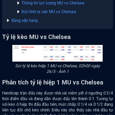
Thông tin lực lượng MU vs Chelsea
Đội hình ra sân MU vs Chelsea
Bảng xếp hạng
Tỷ lệ kèo MU vs Chelsea
Soi tỷ lệ kèo hiệp 1 MU vs Chelsea, 02h00 ngày
26/5 - Ảnh 1
Phân tích tỷ lệ hiệp 1 MU vs Chelsea
Handicap trận đấu này được nhà cái niêm yết ở ngưỡng 0:3/4
thời điểm đầu và đang dần được đẩy lên thành 0:1. Tương tự
với kèo ở hiệp thi đấu đầu tiên, mức chấp 0:1/4 và 0:1/2 đang
liên tục đổi chỗ kèo chính. Điều này cho thấy các nhà đầu tư