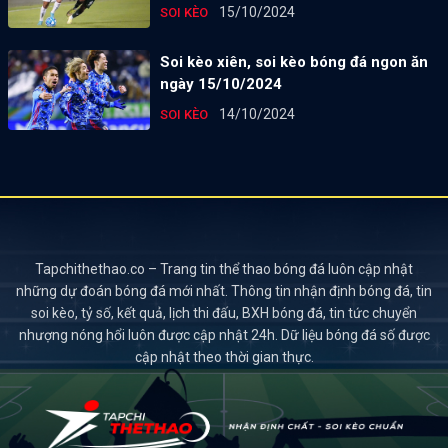
15/10/2024
SOI KÈO
Soi kèo xiên, soi kèo bóng đá ngon ăn
ngày 15/10/2024
14/10/2024
SOI KÈO
Tapchithethao.co – Trang tin thể thao bóng đá luôn cập nhật
những dự đoán bóng đá mới nhất. Thông tin nhận định bóng đá, tin
soi kèo, tỷ số, kết quả, lịch thi đấu, BXH bóng đá, tin tức chuyển
nhượng nóng hổi luôn được cập nhật 24h. Dữ liệu bóng đá số được
cập nhật theo thời gian thực.