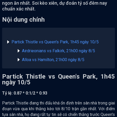
ngon ăn nhất. Soi kèo xiên, dự đoán tỷ số đêm nay
chuẩn xác nhất.
Nội dung chính
Partick Thistle vs Queen's Park, 1h45 ngày 10/5
Airdrieonians vs Falkirk, 21h00 ngày 8/5
Alloa vs Hamilton, 21h00 ngày 8/5
Partick Thistle vs Queen's Park, 1h45
ngày 10/5
Tỷ lệ: 0.87 * 0:1/2 * 0.93
Partick Thistle đang thi đấu khá ổn định trên sân nhà trong giai
đoạn vừa qua khi thắng kèo tới 8/10 trận gần nhất. Với điểm
tựa sân nhà, họ đang rất tự tin sẽ có chiến thắng trước Queen's