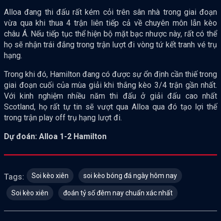
Alloa đang thi đấu rất kém cỏi trên sân nhà trong giai đoạn
vừa qua khi thua 4 trận liên tiếp cả về chuyên môn lẫn kèo
châu Á. Nếu tiếp tục thể hiện bộ mặt bạc nhược này, rất có thể
họ sẽ nhận trái đắng trong trận lượt đi vòng tứ kết tranh vé trụ
hạng.
Trong khi đó, Hamilton đang có được sự ổn định cần thiế trong
giai đoạn cuối của mùa giải khi thắng kèo 3/4 trận gần nhất.
Với kinh nghiệm nhiều năm thi đấu ở giải đấu cao nhất
Scotland, họ rất tự tin sẽ vượt qua Alloa qua đó tạo lợi thế
trong trận play off trụ hạng lượt đi.
Dự đoán: Alloa 1-2 Hamilton
Soi kèo xiên
soi kèo bóng đá ngày hôm nay
Tags:
Soi kèo xiên
đoán tỷ số đêm nay chuẩn xác nhất