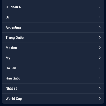
C1 châu Á
Úc
Argentina
Trung Quốc
Mexico
Mỹ
Hà Lan
Hàn Quốc
Nhật Bản
World Cup