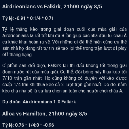
Airdrieonians vs Falkirk, 21h00 ngày 8/5
Tỷ lệ: -0.91 * 0:1/4 * 0.71
Tỷ lệ thắng kèo trong giai đoạn cuối của mùa giải của
Airdrieonians là rất tốt khi đã 8 lần giúp các nhà đầu tư châu Á
ca khúc khải hoàn ra về. Với những gì đã thể hiện cùng ưu thế
sân nhà họ đang rất tự tin sẽ tạo lợi thế trong trận lượt đi play
off thăng hạng.
Ở phần sân đối diện, Falkirk lại thi đấu không tốt trong giai
đoạn nước rút của mùa giải. Cụ thể, đội bóng này thua kèo tới
7/10 trận gần nhất. Họ cũng không có duyên với kèo được
chấp 1/4 trái khi thua kèo cả 2 lượt trận gần nhất. Do đó, nằm
kèo chủ nhà sẽ là sự lựa chọn an toàn cho người chơi châu Á.
Dự đoán: Airdrieonians 1-0 Falkirk
Alloa vs Hamilton, 21h00 ngày 8/5
Tỷ lệ: 0.76 * 1/4:0 * -0.96