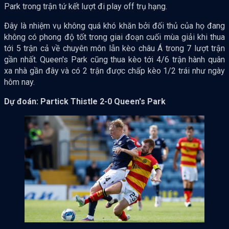
Park trong trận tứ kết lượt đi play off trụ hạng.
Đây là nhiệm vụ không quá khó khăn bởi đối thủ của họ đang
không có phong độ tốt trong giai đoạn cuối mùa giải khi thua
tới 5 trận cả về chuyên môn lẫn kèo châu Á trong 7 lượt trận
gần nhất. Queen's Park cũng thua kèo tới 4/6 trận hành quân
xa nhà gần đây và có 2 trận được chấp kèo 1/2 trái như ngày
hôm nay.
Dự đoán: Partick Thistle 2-0 Queen's Park