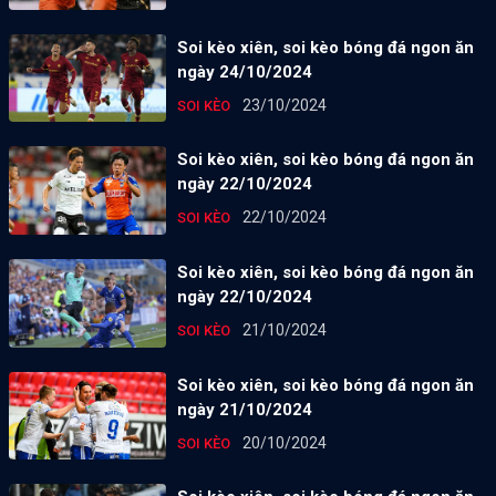
Soi kèo xiên, soi kèo bóng đá ngon ăn
ngày 24/10/2024
23/10/2024
SOI KÈO
Soi kèo xiên, soi kèo bóng đá ngon ăn
ngày 22/10/2024
22/10/2024
SOI KÈO
Soi kèo xiên, soi kèo bóng đá ngon ăn
ngày 22/10/2024
21/10/2024
SOI KÈO
Soi kèo xiên, soi kèo bóng đá ngon ăn
ngày 21/10/2024
20/10/2024
SOI KÈO