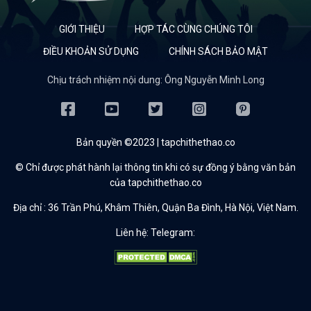
GIỚI THIỆU
HỢP TÁC CÙNG CHÚNG TÔI
ĐIỀU KHOẢN SỬ DỤNG
CHÍNH SÁCH BẢO MẬT
Chịu trách nhiệm nội dung: Ông Nguyễn Minh Long
Bản quyền ©2023 | tapchithethao.co
© Chỉ được phát hành lại thông tin khi có sự đồng ý bằng văn bản
của tapchithethao.co
Địa chỉ :
36 Trần Phú, Khâm Thiên, Quận Ba Đình, Hà Nội, Việt Nam.
Liên hệ: Telegram: