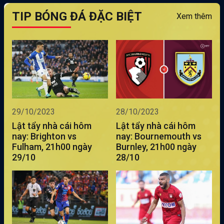
TIP BÓNG ĐÁ ĐẶC BIỆT
Xem thêm
29/10/2023
28/10/2023
Lật tẩy nhà cái hôm
Lật tẩy nhà cái hôm
nay: Brighton vs
nay: Bournemouth vs
Fulham, 21h00 ngày
Burnley, 21h00 ngày
29/10
28/10