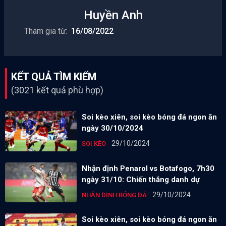
Huyền Anh
Tham gia từ:
16/08/2022
KẾT QUẢ TÌM KIẾM
(3021 kết quả phù hợp)
Soi kèo xiên, soi kèo bóng đá ngon ăn
ngày 30/10/2024
29/10/2024
SOI KÈO
Nhận định Penarol vs Botafogo, 7h30
ngày 31/10: Chiến thắng danh dự
29/10/2024
NHẬN ĐỊNH BÓNG ĐÁ
Soi kèo xiên, soi kèo bóng đá ngon ăn