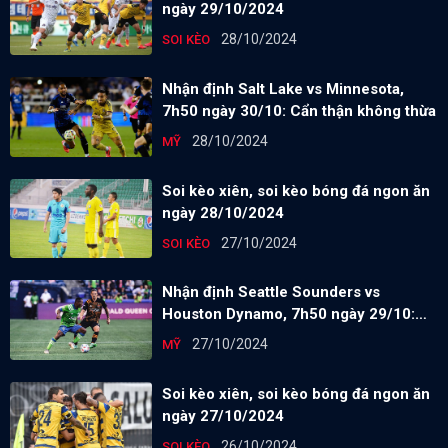
ngày 29/10/2024
28/10/2024
SOI KÈO
Nhận định Salt Lake vs Minnesota,
7h50 ngày 30/10: Cẩn thận không thừa
28/10/2024
MỸ
Soi kèo xiên, soi kèo bóng đá ngon ăn
ngày 28/10/2024
27/10/2024
SOI KÈO
Nhận định Seattle Sounders vs
Houston Dynamo, 7h50 ngày 29/10:
Điểm tựa sân nhà
27/10/2024
MỸ
Soi kèo xiên, soi kèo bóng đá ngon ăn
ngày 27/10/2024
26/10/2024
SOI KÈO