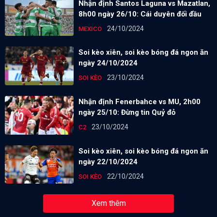
Nhận định Santos Laguna vs Mazatlan,
8h00 ngày 26/10: Cái duyên đối đầu
24/10/2024
MEXICO
Soi kèo xiên, soi kèo bóng đá ngon ăn
ngày 24/10/2024
23/10/2024
SOI KÈO
Nhận định Fenerbahce vs MU, 2h00
ngày 25/10: Đừng tin Quỷ đỏ
23/10/2024
C2
Soi kèo xiên, soi kèo bóng đá ngon ăn
ngày 22/10/2024
22/10/2024
SOI KÈO
Xem thêm