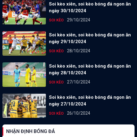
Soi kèo xiên, soi kèo bóng đá ngon ăn
ngày 30/10/2024
29/10/2024
SOI KÈO
Soi kèo xiên, soi kèo bóng đá ngon ăn
ngày 29/10/2024
28/10/2024
SOI KÈO
Soi kèo xiên, soi kèo bóng đá ngon ăn
ngày 28/10/2024
27/10/2024
SOI KÈO
Soi kèo xiên, soi kèo bóng đá ngon ăn
ngày 27/10/2024
26/10/2024
SOI KÈO
NHẬN ĐỊNH BÓNG ĐÁ