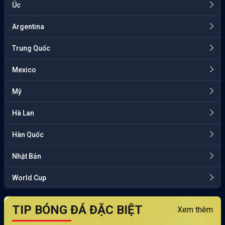
Úc
Argentina
Trung Quốc
Mexico
Mỹ
Hà Lan
Hàn Quốc
Nhật Bản
World Cup
TIP BÓNG ĐÁ ĐẶC BIỆT
Xem thêm