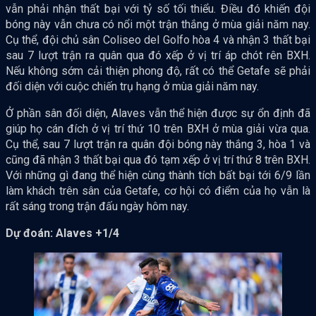
vẫn phải nhận thất bại với tỷ số tối thiểu. Điều đó khiến đội
bóng này vẫn chưa có nổi một trận thắng ở mùa giải năm nay.
Cụ thể, đội chủ sân Coliseo del Golfo hòa 4 và nhận 3 thất bại
sau 7 lượt trận ra quân qua đó xếp ở vị trí áp chót rên BXH.
Nếu không sớm cải thiện phong độ, rất có thể Getafe sẽ phải
đối diện với cuộc chiến trụ hạng ở mùa giải năm nay.
Ở phần sân đối diện, Alaves vẫn thể hiện được sự ổn định đã
giúp họ cán đích ở vị trí thứ 10 trên BXH ở mùa giải vừa qua.
Cụ thể, sau 7 lượt trận ra quân đội bóng này thắng 3, hòa 1 và
cũng đã nhận 3 thất bại qua đó tạm xếp ở vị trí thứ 8 trên BXH.
Với những gì đang thể hiện cùng thành tích bất bại tới 6/9 lần
làm khách trên sân của Getafe, cơ hội có điểm của họ vẫn là
rất sáng trong trận đấu ngày hôm nay.
Dự đoán: Alaves +1/4