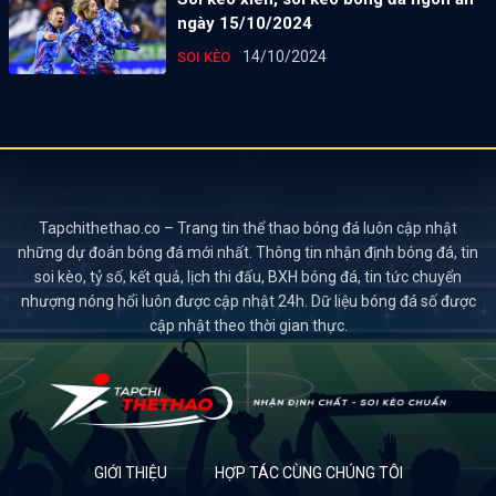
ngày 15/10/2024
14/10/2024
SOI KÈO
Tapchithethao.co – Trang tin thể thao bóng đá luôn cập nhật
những dự đoán bóng đá mới nhất. Thông tin nhận định bóng đá, tin
soi kèo, tỷ số, kết quả, lịch thi đấu, BXH bóng đá, tin tức chuyển
nhượng nóng hổi luôn được cập nhật 24h. Dữ liệu bóng đá số được
cập nhật theo thời gian thực.
GIỚI THIỆU
HỢP TÁC CÙNG CHÚNG TÔI