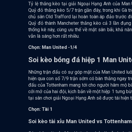
Tỷ lệ thắng kèo tại giải Ngoại Hạng Anh của Man 
Quỷ đỏ thắng kèo 5/7 trận gần đây, trong khi Gà trố
chủ sân Old Trafford lại hoàn toàn áp đảo trước đ
Quỷ đỏ thành Mancheter thắng kèo cả 3 lần đụng đ
thống kê này, cùng ưu thế về mặt sân bãi, khả n
vẫn là sáng hơn rất nhiều.
Chọn: Man United -1/4
Soi kèo bóng đá hiệp 1 Man Uni
Những trận đấu có sự góp mặt của Man United luôn
hiện qua con số 7/9 trận sớm có bàn thắng ngay tro
đấu của Tottenham mang tới cho người hâm mộ bữa 
cởi mở của hai đội, kịch bản về một hiệp 1 tưng 
tại sân chơi giải Ngoại Hạng Anh sẽ được tái hiện 
Chọn: Tài 1
Soi kèo tài xỉu Man United vs Tottenham