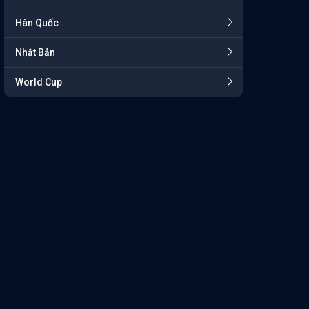
Hàn Quốc
Nhật Bản
World Cup