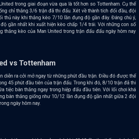
United trong giai đoạn vừa qua là tốt hơn so Tottenham. Cụ thể
ng chỉ thắng 3/6 trận đã thi đấu. Xét về thành tích đối đầu, đội
ối thủ này khi thắng kèo 7/10 lần đụng độ gần đây. Đáng chú ý,
ộ gần nhất khi xuất hiện kèo chấp 1/4 trái. Với những con số
ăng thắng kèo của Man United trong trận đấu đấu ngày hôm nay
ted vs Tottenham
 diễn ra cởi mở ngay từ những phút đầu trận. Điều đó được thể
ng 45 phút đầu tiên của trận đấu. Trong khi đó, 8/10 trận đã thi
tiệc bàn thắng ngay trong hiệp đấu đầu tiên. Với lối chơi khá
bừng bàn thắng giống như 10/12 lần đụng độ gần nhất giữa 2 đội
trong ngày hôm nay.