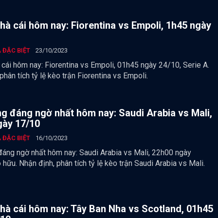
nhà cái hôm nay: Fiorentina vs Empoli, 1h45 ngày
Á ĐẶC BIỆT
23/10/2023
 cái hôm nay: Fiorentina vs Empoli, 01h45 ngày 24/10, Serie A.
phân tích tỷ lệ kèo trận Fiorentina vs Empoli.
g đáng ngờ nhất hôm nay: Saudi Arabia vs Mali,
gày 17/10
Á ĐẶC BIỆT
16/10/2023
đáng ngờ nhất hôm nay: Saudi Arabia vs Mali, 22h00 ngày
 hữu. Nhận định, phân tích tỷ lệ kèo trận Saudi Arabia vs Mali.
nhà cái hôm nay: Tây Ban Nha vs Scotland, 01h45