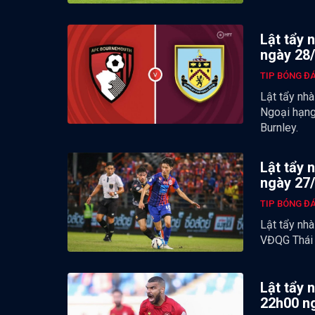
Lật tẩy 
ngày 28
TIP BÓNG Đ
Lật tẩy nh
Ngoại hạng
Burnley.
Lật tẩy 
ngày 27
TIP BÓNG Đ
Lật tẩy nh
VĐQG Thái
Lật tẩy 
22h00 n