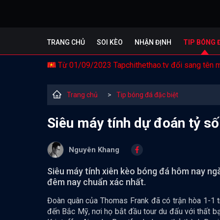
TRANG CHỦ
SOI KÈO
NHẬN ĐỊNH
TIP BÓNG 
Từ 01/09/2023 Tapchithethao.tv đổi sang tên 
Trang chủ
>
Tip bóng đá đặc biệt
Siêu máy tính dự đoán tỷ số
Nguyên Khang
Siêu máy tính xiên kèo bóng đá hôm nay ngà
đêm nay chuẩn xác nhất.
Đoàn quân của Thomas Frank đã có trận hòa 1-1 
đến Bắc Mỹ, nơi họ bắt đầu tour du đấu với thất 