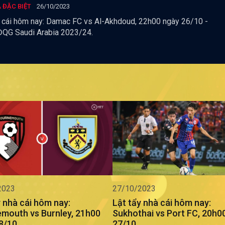
Á ĐẶC BIỆT
26/10/2023
à cái hôm nay: Damac FC vs Al-Akhdoud, 22h00 ngày 26/10 -
QG Saudi Arabia 2023/24.
2023
27/10/2023
y nhà cái hôm nay:
Lật tẩy nhà cái hôm nay:
mouth vs Burnley, 21h00
Sukhothai vs Port FC, 20h0
8/10
27/10