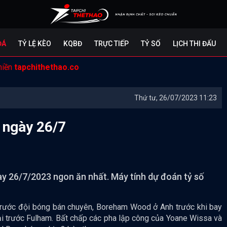
ĐÁ
TỶ LỆ KÈO
KQBĐ
TRỰC TIẾP
TỶ SỐ
LỊCH THI ĐẤU
miền
tapchithethao.co
Thứ tư, 26/07/2023 11:23
 ngày 26/7
y 26/7/2023 ngon ăn nhất. Máy tính dự đoán tỷ số
trước đội bóng bán chuyên, Boreham Wood ở Anh trước khi bay
bại trước Fulham. Bất chấp các pha lập công của Yoane Wissa và