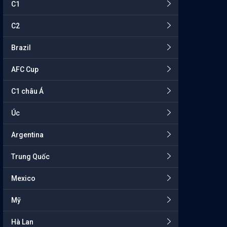
C1
C2
Brazil
AFC Cup
C1 châu Á
Úc
Argentina
Trung Quốc
Mexico
Mỹ
Hà Lan