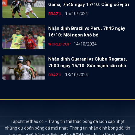
Gama, 7h45 ngày 17/10: Củng cố vị trí
15/10/2024
BRAZIL
Nhận định Brazil vs Peru, 7h45 ngày
16/10: Mồi ngon khó bỏ
14/10/2024
WORLD CUP
Nhận định Guarani vs Clube Regatas,
7h00 ngày 15/10: Sức mạnh sân nhà
13/10/2024
BRAZIL
Tapchithethao.co – Trang tin thể thao bóng đá luôn cập nhật
những dự đoán bóng đá mới nhất. Thông tin nhận định bóng đá, tin
soi kèo, tỷ số, kết quả, lịch thi đấu, BXH bóng đá, tin tức chuyển