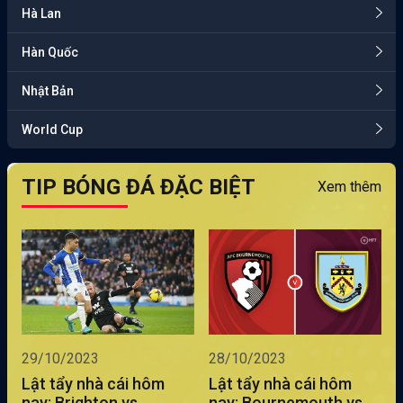
Hà Lan
Hàn Quốc
Nhật Bản
World Cup
TIP BÓNG ĐÁ ĐẶC BIỆT
Xem thêm
29/10/2023
28/10/2023
Lật tẩy nhà cái hôm
Lật tẩy nhà cái hôm
nay: Brighton vs
nay: Bournemouth vs