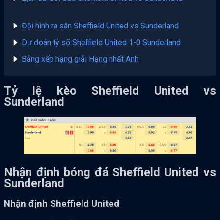
Đội hình ra sân Sheffield United vs Sunderland
Dự đoán tỷ số Sheffield United 1-0 Sunderland
Bảng xếp hạng giải Hạng nhất Anh
Tỷ lệ kèo Sheffield United vs
Sunderland
Nhận định bóng đá Sheffield United vs
Sunderland
Nhận định Sheffield United