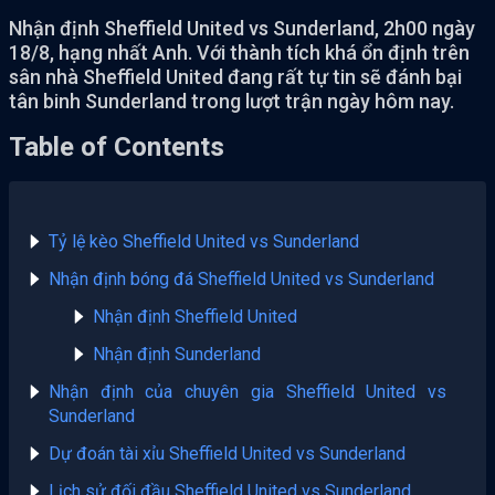
Nhận định Sheffield United vs Sunderland, 2h00 ngày
18/8, hạng nhất Anh. Với thành tích khá ổn định trên
sân nhà Sheffield United đang rất tự tin sẽ đánh bại
tân binh Sunderland trong lượt trận ngày hôm nay.
Table of Contents
Tỷ lệ kèo Sheffield United vs Sunderland
Nhận định bóng đá Sheffield United vs Sunderland
Nhận định Sheffield United
Nhận định Sunderland
Nhận định của chuyên gia Sheffield United vs
Sunderland
Dự đoán tài xỉu Sheffield United vs Sunderland
Lịch sử đối đầu Sheffield United vs Sunderland