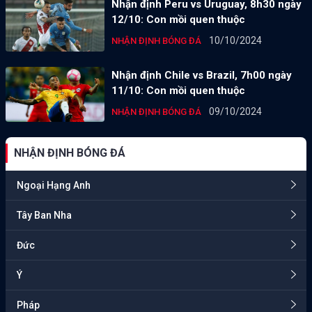
Nhận định Peru vs Uruguay, 8h30 ngày
12/10: Con mồi quen thuộc
10/10/2024
NHẬN ĐỊNH BÓNG ĐÁ
Nhận định Chile vs Brazil, 7h00 ngày
11/10: Con mồi quen thuộc
09/10/2024
NHẬN ĐỊNH BÓNG ĐÁ
NHẬN ĐỊNH BÓNG ĐÁ
Ngoại Hạng Anh
Tây Ban Nha
Đức
Ý
Pháp