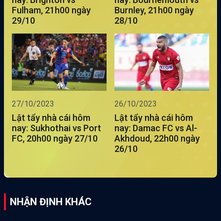
Fulham, 21h00 ngày
Burnley, 21h00 ngày
29/10
28/10
27/10/2023
26/10/2023
Lật tẩy nhà cái hôm
Lật tẩy nhà cái hôm
nay: Sukhothai vs Port
nay: Damac FC vs Al-
FC, 20h00 ngày 27/10
Akhdoud, 22h00 ngày
26/10
NHẬN ĐỊNH KHÁC