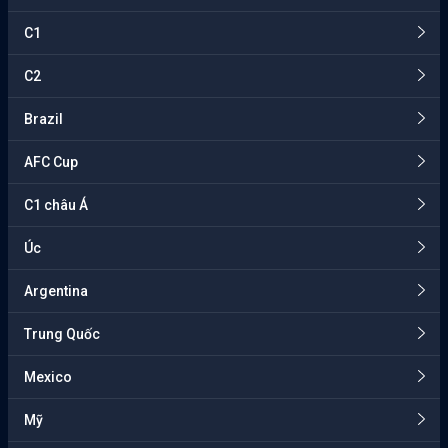
C1
C2
Brazil
AFC Cup
C1 châu Á
Úc
Argentina
Trung Quốc
Mexico
Mỹ