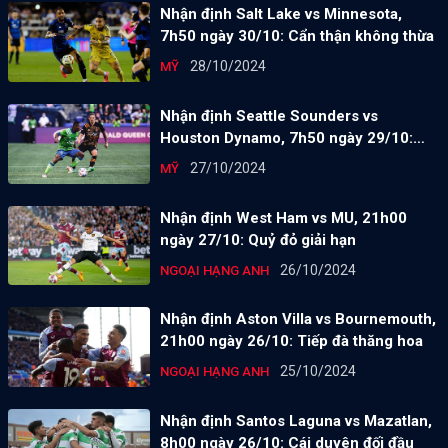
Nhận định Salt Lake vs Minnesota,
7h50 ngày 30/10: Cẩn thận không thừa
28/10/2024
MỸ
Nhận định Seattle Sounders vs
Houston Dynamo, 7h50 ngày 29/10:
Điểm tựa sân nhà
27/10/2024
MỸ
Nhận định West Ham vs MU, 21h00
ngày 27/10: Quỷ đỏ giải hạn
26/10/2024
NGOẠI HẠNG ANH
Nhận định Aston Villa vs Bournemouth,
21h00 ngày 26/10: Tiếp đà thăng hoa
25/10/2024
NGOẠI HẠNG ANH
Nhận định Santos Laguna vs Mazatlan,
8h00 ngày 26/10: Cái duyên đối đầu