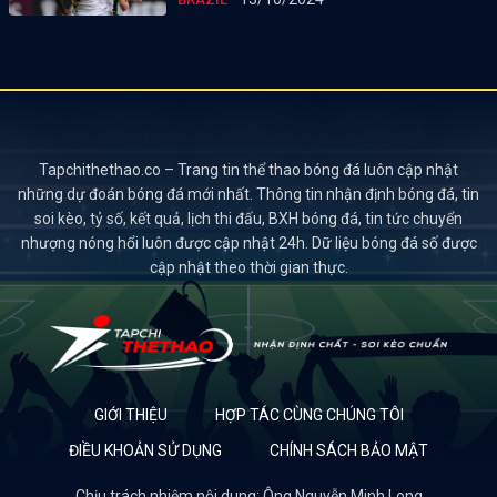
Tapchithethao.co – Trang tin thể thao bóng đá luôn cập nhật
những dự đoán bóng đá mới nhất. Thông tin nhận định bóng đá, tin
soi kèo, tỷ số, kết quả, lịch thi đấu, BXH bóng đá, tin tức chuyển
nhượng nóng hổi luôn được cập nhật 24h. Dữ liệu bóng đá số được
cập nhật theo thời gian thực.
GIỚI THIỆU
HỢP TÁC CÙNG CHÚNG TÔI
ĐIỀU KHOẢN SỬ DỤNG
CHÍNH SÁCH BẢO MẬT
Chịu trách nhiệm nội dung: Ông Nguyễn Minh Long