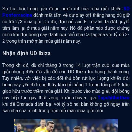
Sự hụt hơi trong giai đoạn nước rút của mùa giải khiến
SD
Ponferradina
đánh mất tấm vé dự play off thăng hạng dù giữ
nó tới 2/3 mùa giải. Do đó, đội chủ sân El Toralín đã đặt quyết
tâm làm lại ở mùa giải năm nay. Nó đã phần nào được chứng
minh khi đội bóng này đánh bại chủ nhà Cartagena với tỷ số 3-
2 trong trận mở màn mùa giải năm nay.
Nhận định UD Ibiza
Trong khi đó, dù chỉ thắng 3 trong 14 lượt trận cuối của mùa
giải nhưng điều đó vẫn đủ cho UD Ibiza trụ hạng thành công.
Tuy nhiên, với việc bị các đối thủ bòn rút lực lượng khiến đội
bóng này yếu đi trông thấy khi chỉ thắng 1 trong tổng số 5 trận
giao hữu trước thềm mùa giải. Khi bước vào mùa giải, đội bóng
này tiếp tục gây thất vọng trước chuyên gia
Tapchithethao
khi để Granada đánh bại với tỷ số hai bàn không gỡ ngay trên
sân nhà của mình trong trận mở màn mùa giải mới