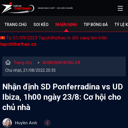
TRANG CHỦ
SOI KÈO
NHẬN ĐỊNH
TIP BÓNG ĐÁ
TỶ LỆ 
Từ 01/09/2023 Tapchithethao.tv đổi sang tên miền
tapchithethao.co
Trang chủ
>
NHẬN ĐỊNH BÓNG ĐÁ
Chủ nhật, 21/08/2022 20:35
Nhận định SD Ponferradina vs UD
Ibiza, 1h00 ngày 23/8: Cơ hội cho
chủ nhà
Huyền Anh