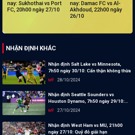
nay: Sukhothai vs Port
nay: Damac FC vs Al-
FC, 20h00 ngày 27/10
Akhdoud, 22h00 ngày
26/10
NHẬN ĐỊNH KHÁC
Nhận định Salt Lake vs Minnesota,
7h50 ngày 30/10: Cẩn thận không thừa
28/10/2024
MỸ
Nhận định Seattle Sounders vs
Houston Dynamo, 7h50 ngày 29/10:
Điểm tựa sân nhà
27/10/2024
MỸ
Nhận định West Ham vs MU, 21h00
ngày 27/10: Quỷ đỏ giải hạn