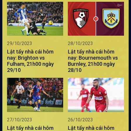
29/10/2023
28/10/2023
Lật tẩy nhà cái hôm
Lật tẩy nhà cái hôm
nay: Brighton vs
nay: Bournemouth vs
Fulham, 21h00 ngày
Burnley, 21h00 ngày
29/10
28/10
27/10/2023
26/10/2023
Lật tẩy nhà cái hôm
Lật tẩy nhà cái hôm