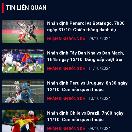
TIN LIÊN QUAN
Nhận định Penarol vs Botafogo, 7h30
ngày 31/10: Chiến thắng danh dự
29/10/2024
NHẬN ĐỊNH BÓNG ĐÁ
Nhận định Tây Ban Nha vs Đan Mạch,
1h45 ngày 13/10: Đẳng cấp vượt trội
11/10/2024
NHẬN ĐỊNH BÓNG ĐÁ
Nhận định Peru vs Uruguay, 8h30 ngày
12/10: Con mồi quen thuộc
10/10/2024
NHẬN ĐỊNH BÓNG ĐÁ
Nhận định Chile vs Brazil, 7h00 ngày
11/10: Con mồi quen thuộc
09/10/2024
NHẬN ĐỊNH BÓNG ĐÁ