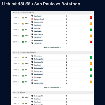
Lịch sử đối đầu Sao Paulo vs Botafogo