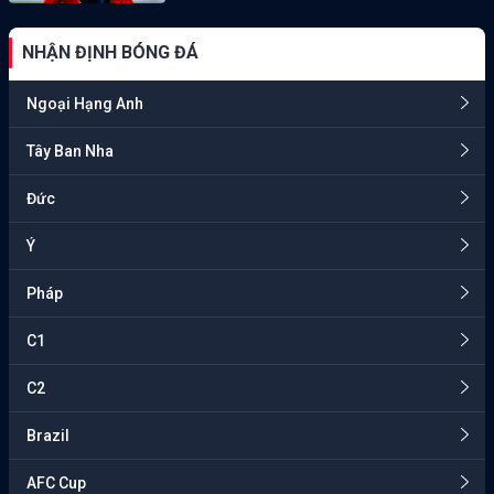
NHẬN ĐỊNH BÓNG ĐÁ
Ngoại Hạng Anh
Tây Ban Nha
Đức
Ý
Pháp
C1
C2
Brazil
AFC Cup