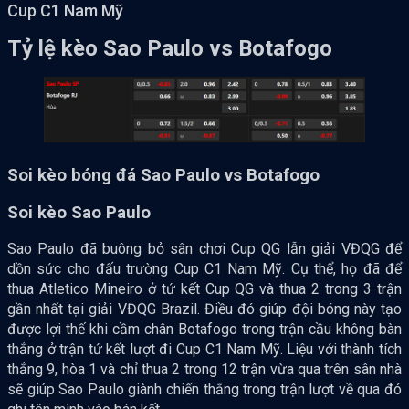
Cup C1 Nam Mỹ
Tỷ lệ kèo Sao Paulo vs Botafogo
Soi kèo bóng đá Sao Paulo vs Botafogo
Soi kèo Sao Paulo
Sao Paulo đã buông bỏ sân chơi Cup QG lẫn giải VĐQG để
dồn sức cho đấu trường Cup C1 Nam Mỹ. Cụ thể, họ đã để
thua Atletico Mineiro ở tứ kết Cup QG và thua 2 trong 3 trận
gần nhất tại giải VĐQG Brazil. Điều đó giúp đội bóng này tạo
được lợi thế khi cầm chân Botafogo trong trận cầu không bàn
thắng ở trận tứ kết lượt đi Cup C1 Nam Mỹ. Liệu với thành tích
thắng 9, hòa 1 và chỉ thua 2 trong 12 trận vừa qua trên sân nhà
sẽ giúp Sao Paulo giành chiến thắng trong trận lượt về qua đó