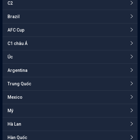
C2
Brazil
AFC Cup
C1 châu Á
Úc
Argentina
Trung Quốc
Mexico
Mỹ
Hà Lan
Hàn Quốc