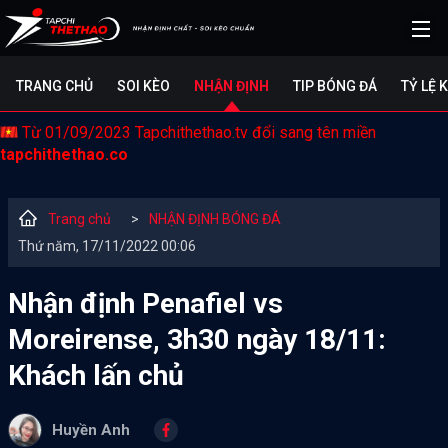
TRANG CHỦ
SOI KÈO
NHẬN ĐỊNH
TIP BÓNG ĐÁ
TỶ LỆ 
Từ 01/09/2023 Tapchithethao.tv đổi sang tên miền
tapchithethao.co
Trang chủ
>
NHẬN ĐỊNH BÓNG ĐÁ
Thứ năm, 17/11/2022 00:06
Nhận định Penafiel vs
Moreirense, 3h30 ngày 18/11:
Khách lấn chủ
Huyền Anh