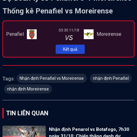
Thống kê Penafiel vs Moreirense
03:30 11/18
Penafiel
Moreirense
VS
Kết quả
Nhận định Penafiel vs Moreirense
nhận định Penafiel
Tags:
nhận định Moreirense
TIN LIÊN QUAN
Nhận định Penarol vs Botafogo, 7h30
ngày 31/10: Chiến thắng danh dự