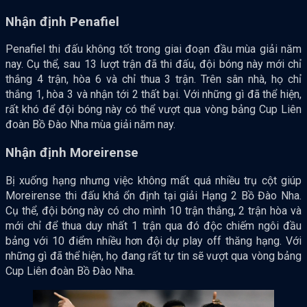
Nhận định Penafiel
Penafiel thi đấu không tốt trong giai đoạn đầu mùa giải năm
nay. Cụ thể, sau 13 lượt trận đã thi đấu, đội bóng này mới chỉ
thắng 4 trận, hòa 6 và chỉ thua 3 trận. Trên sân nhà, họ chỉ
thắng 1, hòa 3 và nhận tới 2 thất bại. Với những gì đã thể hiện,
rất khó để đội bóng này có thể vượt qua vòng bảng Cup Liên
đoàn Bồ Đào Nha mùa giải năm nay.
Nhận định Moreirense
Bị xuống hạng nhưng việc không mất quá nhiều trụ cột giúp
Moreirense thi đấu khá ổn định tại giải Hạng 2 Bồ Đào Nha.
Cụ thể, đội bóng này có cho mình 10 trận thắng, 2 trận hòa và
mới chỉ để thua duy nhất 1 trận qua đó độc chiếm ngôi đầu
bảng với 10 điểm nhiều hơn đội dự play off thăng hạng. Với
những gì đã thể hiện, họ đang rất tự tin sẽ vượt qua vòng bảng
Cup Liên đoàn Bồ Đào Nha.