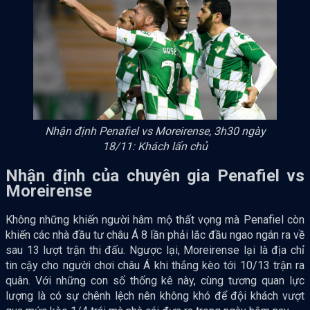
Nhận định Penafiel vs Moreirense, 3h30 ngày
18/11: Khách lấn chủ
Nhận định của chuyên gia Penafiel vs
Moreirense
Không những khiến người hâm mộ thất vọng mà Penafiel còn
khiến các nhà đầu tư châu Á 8 lần phải lắc đầu ngao ngán ra về
sau 13 lượt trận thi đấu. Ngược lại, Moreirense lại là địa chỉ
tin cậy cho người chơi châu Á khi thắng kèo tới 10/13 trận ra
quân. Với những con số thống kê này, cùng tương quan lực
lượng là có sự chênh lệch nên không khó để đội khách vượt