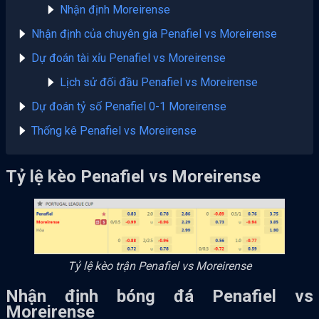
Nhận định Moreirense
Nhận định của chuyên gia Penafiel vs Moreirense
Dự đoán tài xỉu Penafiel vs Moreirense
Lịch sử đối đầu Penafiel vs Moreirense
Dự đoán tỷ số Penafiel 0-1 Moreirense
Thống kê Penafiel vs Moreirense
Tỷ lệ kèo Penafiel vs Moreirense
Tỷ lệ kèo trận Penafiel vs Moreirense
Nhận định bóng đá Penafiel vs
Moreirense