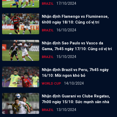
17/10/2024
BRAZIL
Nhận định Flamengo vs Fluminense,
6h00 ngày 18/10: Củng cố vị trí
16/10/2024
BRAZIL
Nhận định Sao Paulo vs Vasco da
Gama, 7h45 ngày 17/10: Củng cố vị trí
15/10/2024
BRAZIL
Nhận định Brazil vs Peru, 7h45 ngày
16/10: Mồi ngon khó bỏ
14/10/2024
WORLD CUP
Nhận định Guarani vs Clube Regatas,
7h00 ngày 15/10: Sức mạnh sân nhà
13/10/2024
BRAZIL