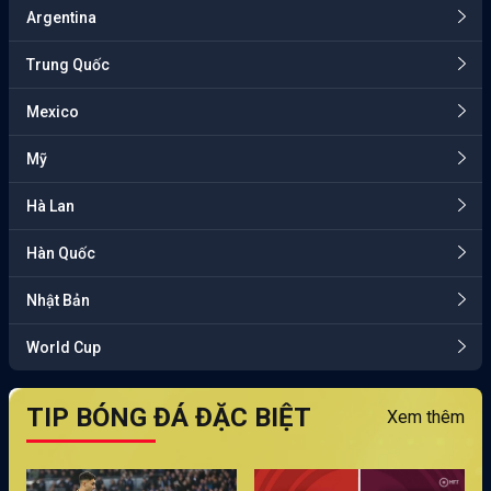
Argentina
Trung Quốc
Mexico
Mỹ
Hà Lan
Hàn Quốc
Nhật Bản
World Cup
TIP BÓNG ĐÁ ĐẶC BIỆT
Xem thêm