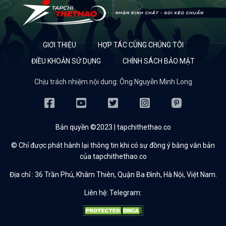
GIỚI THIỆU
HỢP TÁC CÙNG CHÚNG TÔI
ĐIỀU KHOẢN SỬ DỤNG
CHÍNH SÁCH BẢO MẬT
Chịu trách nhiệm nội dung: Ông Nguyễn Minh Long
Bản quyền ©2023 | tapchithethao.co
© Chỉ được phát hành lại thông tin khi có sự đồng ý bằng văn bản
của tapchithethao.co
Địa chỉ :
36 Trần Phú, Khâm Thiên, Quận Ba Đình, Hà Nội, Việt Nam.
Liên hệ: Telegram: