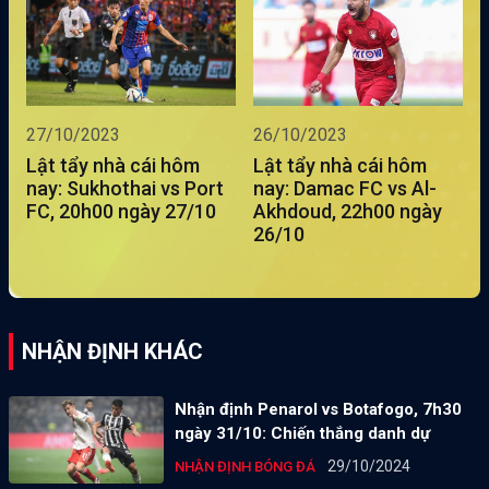
27/10/2023
26/10/2023
Lật tẩy nhà cái hôm
Lật tẩy nhà cái hôm
nay: Sukhothai vs Port
nay: Damac FC vs Al-
FC, 20h00 ngày 27/10
Akhdoud, 22h00 ngày
26/10
NHẬN ĐỊNH KHÁC
Nhận định Penarol vs Botafogo, 7h30
ngày 31/10: Chiến thắng danh dự
29/10/2024
NHẬN ĐỊNH BÓNG ĐÁ