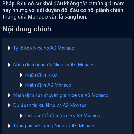
Pháp. Đều có sự khởi đầu không tốt ơ mùa giải năm
nay nhưng với cái duyên đối đầu cơ hội giành chiến
thắng của Monaco vẫn là sáng hơn.
Nội dung chính
Tỷ lệ kèo Nice vs AS Monaco
Nhận định bóng đá Nice vs AS Monaco
Nhận định Nice
Nhận định AS Monaco
Nhận định của chuyên gia Nice vs AS Monaco
Dự đoán tài xỉu Nice vs AS Monaco
Lịch sử đối đầu Nice vs AS Monaco
Thông tin lực lượng Nice vs AS Monaco