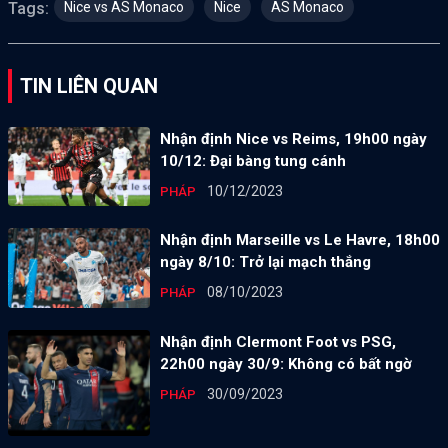
Nice vs AS Monaco
Nice
AS Monaco
Tags:
TIN LIÊN QUAN
Nhận định Nice vs Reims, 19h00 ngày
10/12: Đại bàng tung cánh
10/12/2023
PHÁP
Nhận định Marseille vs Le Havre, 18h00
ngày 8/10: Trở lại mạch thắng
08/10/2023
PHÁP
Nhận định Clermont Foot vs PSG,
22h00 ngày 30/9: Không có bất ngờ
30/09/2023
PHÁP