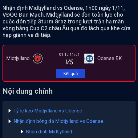
Nhận định Midtjylland vs Odense, 1h00 ngày 1/11,
VĐQG Đan Mạch. Midtjylland sẽ dồn toàn lực cho
cuộc đón tiếp Sturm Graz trong lượt trận hạ màn
vòng bảng Cup C2 châu Âu qua đó lách qua khe cửa
hẹp giành vé đi tiếp.
01:15 11/01
Midtjylland
Odense BK
VS
Kết quả
Nội dung chính
Tỷ lệ kèo Midtjylland vs Odense
Nhận định bóng đá Midtjylland vs Odense
Nhận định Midtjylland