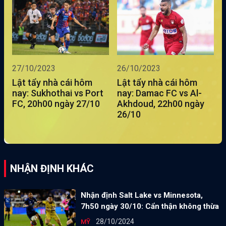
27/10/2023
26/10/2023
Lật tẩy nhà cái hôm
Lật tẩy nhà cái hôm
nay: Sukhothai vs Port
nay: Damac FC vs Al-
FC, 20h00 ngày 27/10
Akhdoud, 22h00 ngày
26/10
NHẬN ĐỊNH KHÁC
Nhận định Salt Lake vs Minnesota,
7h50 ngày 30/10: Cẩn thận không thừa
28/10/2024
MỸ