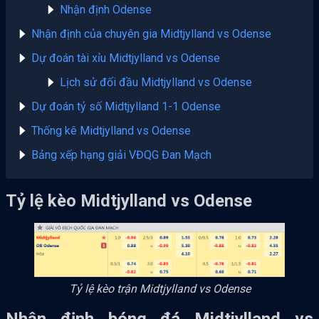
Nhận định Odense
Nhận định của chuyên gia Midtjylland vs Odense
Dự đoán tài xỉu Midtjylland vs Odense
Lịch sử đối đầu Midtjylland vs Odense
Dự đoán tỷ số Midtjylland 1-1 Odense
Thống kê Midtjylland vs Odense
Bảng xếp hạng giải VĐQG Đan Mạch
Tỷ lệ kèo Midtjylland vs Odense
Tỷ lệ kèo trận Midtjylland vs Odense