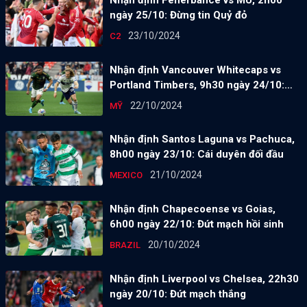
ngày 25/10: Đừng tin Quỷ đỏ
23/10/2024
C2
Nhận định Vancouver Whitecaps vs
Portland Timbers, 9h30 ngày 24/10:
Chưa thoát khủng hoảng
22/10/2024
MỸ
Nhận định Santos Laguna vs Pachuca,
8h00 ngày 23/10: Cái duyên đối đầu
21/10/2024
MEXICO
Nhận định Chapecoense vs Goias,
6h00 ngày 22/10: Đứt mạch hồi sinh
20/10/2024
BRAZIL
Nhận định Liverpool vs Chelsea, 22h30
ngày 20/10: Đứt mạch thắng