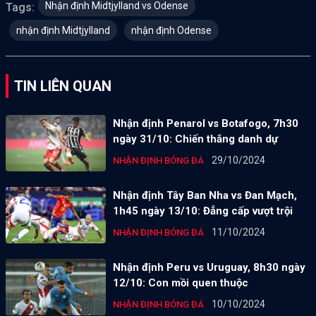
Nhận định Midtjylland vs Odense
Tags:
nhận định Midtjylland
nhận định Odense
TIN LIÊN QUAN
Nhận định Penarol vs Botafogo, 7h30
ngày 31/10: Chiến thắng danh dự
29/10/2024
NHẬN ĐỊNH BÓNG ĐÁ
Nhận định Tây Ban Nha vs Đan Mạch,
1h45 ngày 13/10: Đẳng cấp vượt trội
11/10/2024
NHẬN ĐỊNH BÓNG ĐÁ
Nhận định Peru vs Uruguay, 8h30 ngày
12/10: Con mồi quen thuộc
10/10/2024
NHẬN ĐỊNH BÓNG ĐÁ