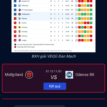
BXH giải VĐQG Đan Mạch
01:15 11/01
Midtjylland
Odense BK
VS
Kết quả