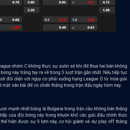
ague nhóm C không thực sự suôn sẻ khi để thua hai bàn không
bóng này trắng tay ra về trong 5 lượt trận gần nhất. Nếu tiếp tục
ọ sẽ đối diện với nguy cơ phải xuống hạng League D từ mùa giải
ề mặt sân bãi để có chiến thắng trong trận đấu ngày hôm nay.
ược mạnh nhất bảng là Bulgaria trong trận cầu không bàn thắng
n tiếp của đội bóng này trong khuôn khổ các giải đấu chính thức
 thể hiện được sự lì lợm này, cơ hội giành vé dự play off thăng