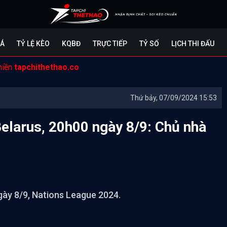
ĐÁ
TỶ LỆ KÈO
KQBĐ
TRỰC TIẾP
TỶ SỐ
LỊCH THI ĐẤU
miền
tapchithethao.co
Thứ bảy, 07/09/2024 15:53
elarus, 20h00 ngày 8/9: Chủ nhà
ày 8/9, Nations League 2024.