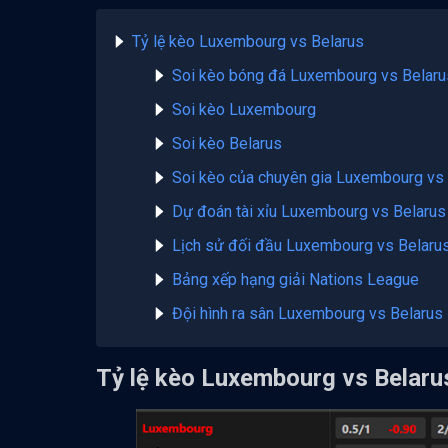
Tỷ lệ kèo Luxembourg vs Belarus
Soi kèo bóng đá Luxembourg vs Belaru
Soi kèo Luxembourg
Soi kèo Belarus
Soi kèo của chuyên gia Luxembourg vs
Dự đoán tài xỉu Luxembourg vs Belarus
Lịch sử đối đầu Luxembourg vs Belaru
Bảng xếp hạng giải Nations League
Đội hình ra sân Luxembourg vs Belarus
Tỷ lệ kèo Luxembourg vs Belaru