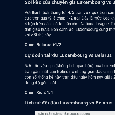
Soi kèo của chuyên gia Luxembourg vs 
Với thành tích thắng tới 4/5 trận vừa qua trên s
cửa trên qua tỷ lệ chấp 1/2 trái. Đây là mức kèo k
4 trận trên sân nhà tại sân chơi Nations League. Tr
tính giao hữu). Bên cạnh đó, Luxembourg cũng mới c
với đối thủ này.
Chọn: Belarus +1/2
Dự đoán tài xỉu Luxembourg vs Belarus
5/6 trận vừa qua (không tính giao hữu) của Luxemb
trận gần nhất của Belarus ở những giải đấu chính 
con số thống kê này, trận đấu ngày hôm nay giữa 
đụng độ gần nhất.
Chọn: Xỉu 2 1/4
Lịch sử đối đầu Luxembourg vs Belarus