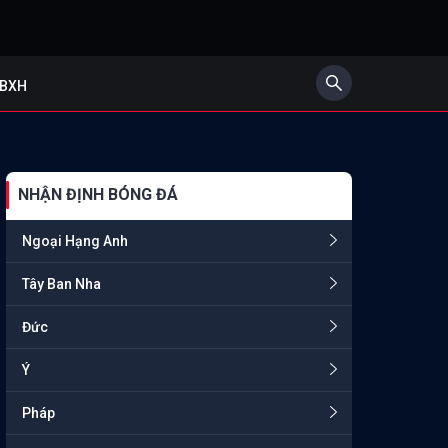
BXH
NHẬN ĐỊNH BÓNG ĐÁ
Ngoại Hạng Anh
Tây Ban Nha
Đức
Ý
Pháp