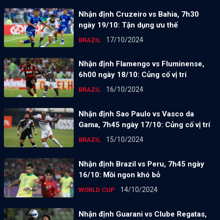
Nhận định Cruzeiro vs Bahia, 7h30
ngày 19/10: Tận dụng ưu thế
17/10/2024
BRAZIL
Nhận định Flamengo vs Fluminense,
6h00 ngày 18/10: Củng cố vị trí
16/10/2024
BRAZIL
Nhận định Sao Paulo vs Vasco da
Gama, 7h45 ngày 17/10: Củng cố vị trí
15/10/2024
BRAZIL
Nhận định Brazil vs Peru, 7h45 ngày
16/10: Mồi ngon khó bỏ
14/10/2024
WORLD CUP
Nhận định Guarani vs Clube Regatas,