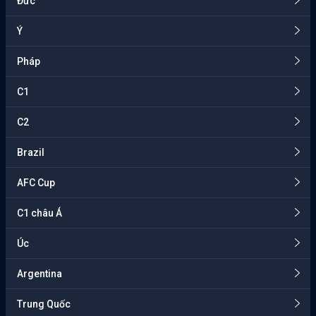
Đức
Ý
Pháp
C1
C2
Brazil
AFC Cup
C1 châu Á
Úc
Argentina
Trung Quốc