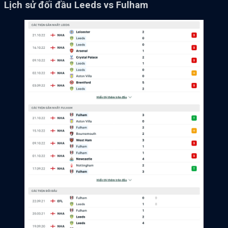
Lịch sử đối đầu Leeds vs Fulham