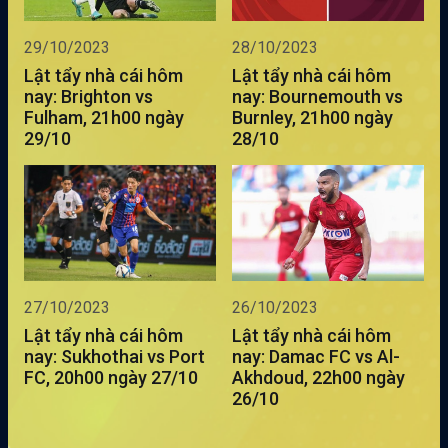
29/10/2023
28/10/2023
Lật tẩy nhà cái hôm
Lật tẩy nhà cái hôm
nay: Brighton vs
nay: Bournemouth vs
Fulham, 21h00 ngày
Burnley, 21h00 ngày
29/10
28/10
27/10/2023
26/10/2023
Lật tẩy nhà cái hôm
Lật tẩy nhà cái hôm
nay: Sukhothai vs Port
nay: Damac FC vs Al-
FC, 20h00 ngày 27/10
Akhdoud, 22h00 ngày
26/10