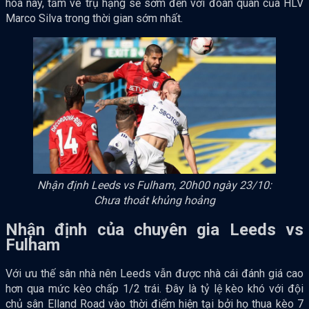
hoa này, tấm vé trụ hạng sẽ sớm đến với đoàn quân của HLV
Marco Silva trong thời gian sớm nhất.
Nhận định Leeds vs Fulham, 20h00 ngày 23/10:
Chưa thoát khủng hoảng
Nhận định của chuyên gia Leeds vs
Fulham
Với ưu thế sân nhà nên Leeds vẫn được nhà cái đánh giá cao
hơn qua mức kèo chấp 1/2 trái. Đây là tỷ lệ kèo khó với đội
chủ sân Elland Road vào thời điểm hiện tại bởi họ thua kèo 7