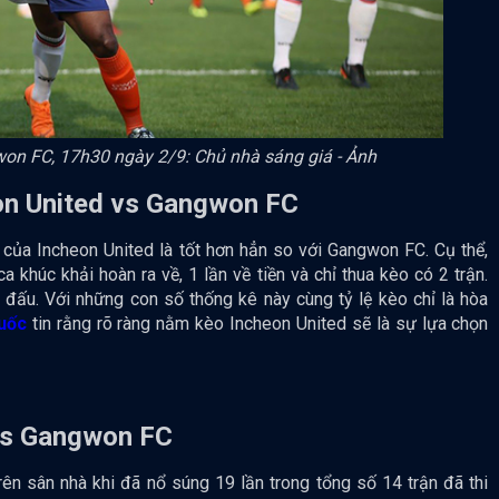
on FC, 17h30 ngày 2/9: Chủ nhà sáng giá - Ảnh
eon United vs Gangwon FC
i của Incheon United là tốt hơn hẳn so với Gangwon FC. Cụ thể,
 khúc khải hoàn ra về, 1 lần về tiền và chỉ thua kèo có 2 trận.
i đấu. Với những con số thống kê này cùng tỷ lệ kèo chỉ là hòa
uốc
tin rằng rõ ràng nằm kèo Incheon United sẽ là sự lựa chọn
 vs Gangwon FC
rên sân nhà khi đã nổ súng 19 lần trong tổng số 14 trận đã thi