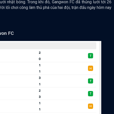
lưới nhặt bóng. Trong khi đó, Gangwon FC đã thủng lưới tới 26
Với lối chơi công làm thủ phá của hai đội, trận đấu ngày hôm nay
gwon FC