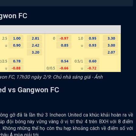
angwon FC
on FC, 17h30 ngày 2/9: Chủ nhà sáng giá - Ảnh
ted vs Gangwon FC
ông gỡ đã là lần thứ 3 Incheon United ca khúc khải hoàn ra về
úp đội bóng này vững vàng ở vị trí thứ 4 trên BXH với 8 điểm
g. Không những thế họ còn thu hẹp khoảng cách về điểm số với
hâu Á mùa giải tới.