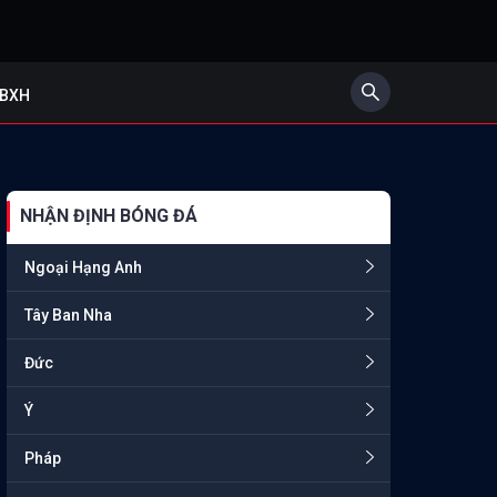
BXH
NHẬN ĐỊNH BÓNG ĐÁ
Ngoại Hạng Anh
Tây Ban Nha
Đức
Ý
Pháp