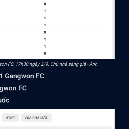
on FC, 17h30 ngày 2/9: Chủ nhà sáng giá - Ảnh
2-1 Gangwon FC
angwon FC
uốc