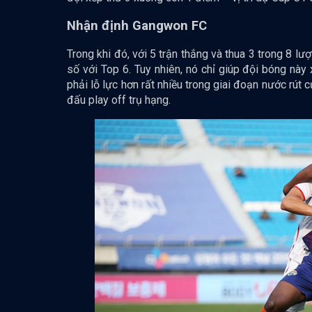
Nhận định Gangwon FC
Trong khi đó, với 5 trận thắng và thua 3 trong 8 
số với Top 6. Tuy nhiên, nó chỉ giúp đội bóng này
phải lỗ lực hơn rất nhiều trong giai đoạn nước rút 
đấu play off trụ hạng.