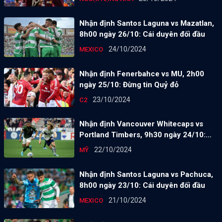
Nhận định Santos Laguna vs Mazatlan,
8h00 ngày 26/10: Cái duyên đối đầu
24/10/2024
MEXICO
Nhận định Fenerbahce vs MU, 2h00
ngày 25/10: Đừng tin Quỷ đỏ
23/10/2024
C2
Nhận định Vancouver Whitecaps vs
Portland Timbers, 9h30 ngày 24/10:
Chưa thoát khủng hoảng
22/10/2024
MỸ
Nhận định Santos Laguna vs Pachuca,
8h00 ngày 23/10: Cái duyên đối đầu
21/10/2024
MEXICO