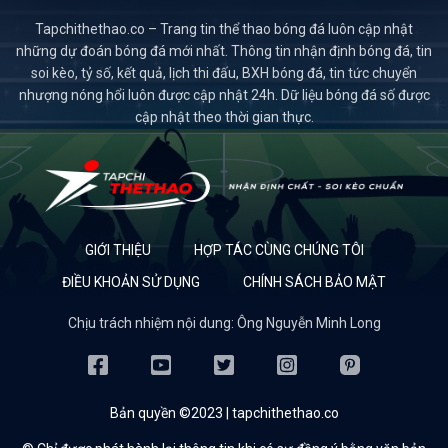
Tapchithethao.co – Trang tin thể thao bóng đá luôn cập nhật
những dự đoán bóng đá mới nhất. Thông tin nhận định bóng đá, tin
soi kèo, tỷ số, kết quả, lịch thi đấu, BXH bóng đá, tin tức chuyển
nhượng nóng hổi luôn được cập nhật 24h. Dữ liệu bóng đá số được
cập nhật theo thời gian thực.
GIỚI THIỆU
HỢP TÁC CÙNG CHÚNG TÔI
ĐIỀU KHOẢN SỬ DỤNG
CHÍNH SÁCH BẢO MẬT
Chịu trách nhiệm nội dung: Ông Nguyễn Minh Long
Bản quyền ©2023 | tapchithethao.co