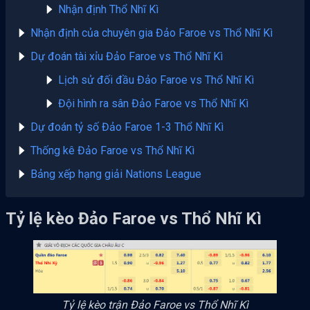
Nhận định Thổ Nhĩ Kì
Nhận định của chuyên gia Đảo Faroe vs Thổ Nhĩ Kì
Dự đoán tài xỉu Đảo Faroe vs Thổ Nhĩ Kì
Lịch sử đối đầu Đảo Faroe vs Thổ Nhĩ Kì
Đội hình ra sân Đảo Faroe vs Thổ Nhĩ Kì
Dự đoán tỷ số Đảo Faroe 1-3 Thổ Nhĩ Kì
Thống kê Đảo Faroe vs Thổ Nhĩ Kì
Bảng xếp hạng giải Nations League
Tỷ lệ kèo Đảo Faroe vs Thổ Nhĩ Kì
Tỷ lệ kèo trận Đảo Faroe vs Thổ Nhĩ Kì