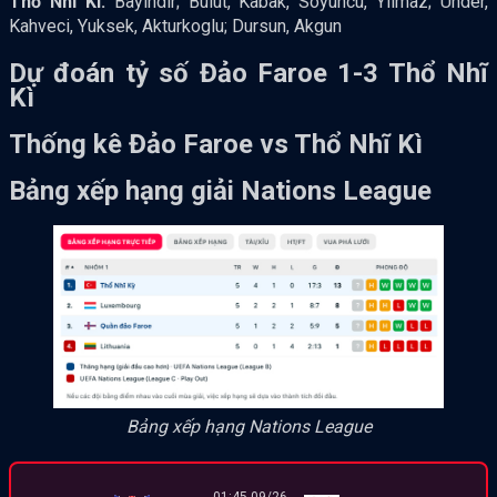
Thổ Nhĩ Kì:
Bayindir; Bulut, Kabak, Soyuncu, Yilmaz; Under,
Kahveci, Yuksek, Akturkoglu; Dursun, Akgun
Dự đoán tỷ số Đảo Faroe 1-3 Thổ Nhĩ
Kì
Thống kê Đảo Faroe vs Thổ Nhĩ Kì
Bảng xếp hạng giải Nations League
Bảng xếp hạng Nations League