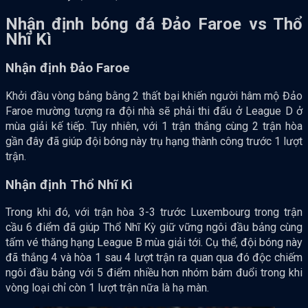
Nhận định bóng đá Đảo Faroe vs Thổ
Nhĩ Kì
Nhận định Đảo Faroe
Khởi đầu vòng bảng bằng 2 thất bại khiến người hâm mộ Đảo
Faroe mường tượng ra đội nhà sẽ phải thi đấu ở League D ở
mùa giải kế tiếp. Tuy nhiên, với 1 trận thắng cùng 2 trận hòa
gần đây đã giúp đội bóng này trụ hạng thành công trước 1 lượt
trận.
Nhận định Thổ Nhĩ Kì
Trong khi đó, với trận hòa 3-3 trước Luxembourg trong trận
cầu 6 điểm đã giúp Thổ Nhĩ Kỳ giữ vững ngôi đầu bảng cùng
tấm vé thăng hạng League B mùa giải tới. Cụ thể, đội bóng này
đã thắng 4 và hòa 1 sau 4 lượt trận ra quan qua đó độc chiếm
ngôi đầu bảng với 5 điểm nhiều hơn nhóm bám đuổi trong khi
vòng loại chỉ còn 1 lượt trận nữa là hạ màn.