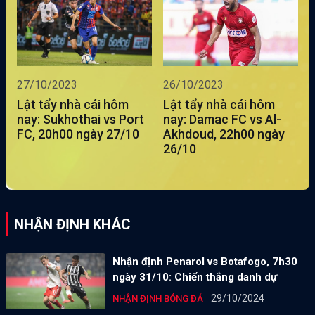
27/10/2023
26/10/2023
Lật tẩy nhà cái hôm
Lật tẩy nhà cái hôm
nay: Sukhothai vs Port
nay: Damac FC vs Al-
FC, 20h00 ngày 27/10
Akhdoud, 22h00 ngày
26/10
NHẬN ĐỊNH KHÁC
Nhận định Penarol vs Botafogo, 7h30
ngày 31/10: Chiến thắng danh dự
29/10/2024
NHẬN ĐỊNH BÓNG ĐÁ