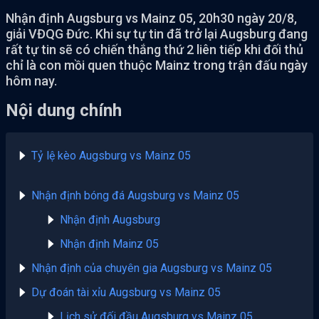
Nhận định Augsburg vs Mainz 05, 20h30 ngày 20/8,
giải VĐQG Đức. Khi sự tự tin đã trở lại Augsburg đang
rất tự tin sẽ có chiến thắng thứ 2 liên tiếp khi đối thủ
chỉ là con mồi quen thuộc Mainz trong trận đấu ngày
hôm nay.
Nội dung chính
Tỷ lệ kèo Augsburg vs Mainz 05
Nhận định bóng đá Augsburg vs Mainz 05
Nhận định Augsburg
Nhận định Mainz 05
Nhận định của chuyên gia Augsburg vs Mainz 05
Dự đoán tài xỉu Augsburg vs Mainz 05
Lịch sử đối đầu Augsburg vs Mainz 05