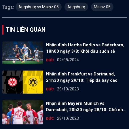
Augsburg vs Mainz 05
Augsburg
Mainz 05
Tags:
TIN LIÊN QUAN
Nhận định Hertha Berlin vs Paderborn,
18h00 ngày 3/8: Khởi đầu suôn sẻ
02/08/2024
ĐỨC
Nhận định Frankfurt vs Dortmund,
21h30 ngày 29/10: Tiếp đà bay cao
29/10/2023
ĐỨC
Nhận định Bayern Munich vs
Darmstadt, 20h30 ngày 28/10: Chủ nhà
khó vượt kèo
28/10/2023
ĐỨC