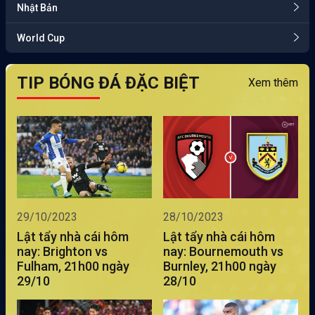
Nhật Bản
World Cup
TIP BÓNG ĐÁ ĐẶC BIỆT
Xem thêm
29/10/2023
28/10/2023
Lật tẩy nhà cái hôm
Lật tẩy nhà cái hôm
nay: Brighton vs
nay: Bournemouth vs
Fulham, 21h00 ngày
Burnley, 21h00 ngày
29/10
28/10