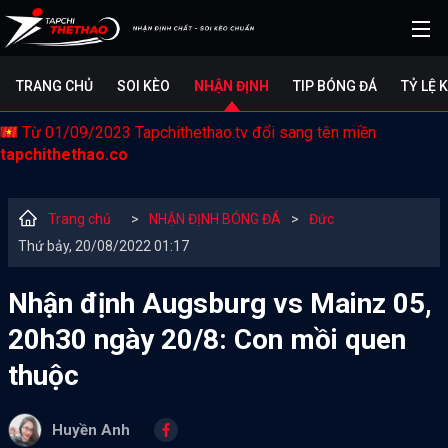
TRANG CHỦ
SOI KÈO
NHẬN ĐỊNH
TIP BÓNG ĐÁ
TỶ LỆ 
Từ 01/09/2023 Tapchithethao.tv đổi sang tên miền
tapchithethao.co
Trang chủ
>
NHẬN ĐỊNH BÓNG ĐÁ
>
Đức
Thứ bảy, 20/08/2022 01:17
Nhận định Augsburg vs Mainz 05,
20h30 ngày 20/8: Con mồi quen
thuộc
Huyền Anh