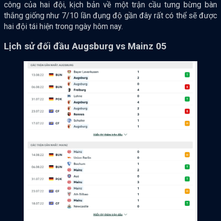
công của hai đội, kịch bản về một trận cầu tưng bừng bàn
thắng giống như 7/10 lần đụng độ gần đây rất có thể sẽ được
hai đội tái hiện trong ngày hôm nay.
Lịch sử đối đầu Augsburg vs Mainz 05