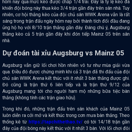
hôm nay qua mức kèo được chấp 1/4 trái. Đây là tỷ lệ kèo đã
khiến đội bóng này thua kèo 3/4 trận gần đây trên sân nhà. Tuy
nhiên, cơ hội thắng kèo của đội chủ sân WWK Arena vẫn là rất
sáng trong trận đấu ngày hôm nay bởi thành tích đối đầu đang
ủng hộ họ với 8/10 trận thắng gần đây. Đáng chú ý, Augsburg
thắng kèo cả 5 trận gần đây khi đón tiếp Mainz 05 trên sân
nhà.
Dự đoán tài xỉu Augsburg vs Mainz 05
Augsburg vẫn giữ lối chơi hồn nhiên vô tư như mùa giải vừa
qua. Điều đó được chứng minh khi cả 3 trận đã thi đấu của đội
chủ sân WWK Arena kết thúc với ít nhất 3 bàn thắng được ghi.
Đó cũng là trận thứ 6 liên tiếp và là trận thứ 9/12 của
Augsburg mang tới cho người ham mộ những bữa tiệc bàn
thắng (không tính các trận giao hữu).
Trong khi đó, những trận đấu trên sân khách của Mainz 05
luôn diễn ra cởi mở và kết thúc trong cơn mưa bàn thắng. Theo
thống kê từ
https://tapchithethao.tv/
có tới 14/18 trận gần
đây của đội bóng này kết thúc với ít nhất 3 bàn. Với lối chơi đôi