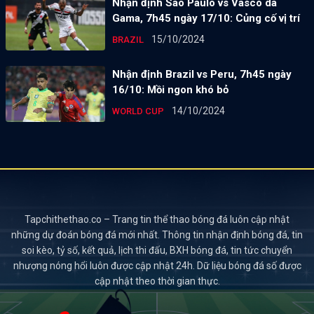
Nhận định Sao Paulo vs Vasco da
Gama, 7h45 ngày 17/10: Củng cố vị trí
15/10/2024
BRAZIL
Nhận định Brazil vs Peru, 7h45 ngày
16/10: Mồi ngon khó bỏ
14/10/2024
WORLD CUP
Tapchithethao.co – Trang tin thể thao bóng đá luôn cập nhật
những dự đoán bóng đá mới nhất. Thông tin nhận định bóng đá, tin
soi kèo, tỷ số, kết quả, lịch thi đấu, BXH bóng đá, tin tức chuyển
nhượng nóng hổi luôn được cập nhật 24h. Dữ liệu bóng đá số được
cập nhật theo thời gian thực.