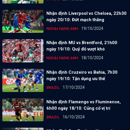
Nhận định Liverpool vs Chelsea, 22h30
ngày 20/10: Đứt mạch thắng
19/10/2024
NGOẠI HẠNG ANH
Nhận định MU vs Brentford, 21h00
ngày 19/10: Quỷ đỏ vượt khó
18/10/2024
NGOẠI HẠNG ANH
Nhận định Cruzeiro vs Bahia, 7h30
ngày 19/10: Tận dụng ưu thế
17/10/2024
BRAZIL
Nhận định Flamengo vs Fluminense,
6h00 ngày 18/10: Củng cố vị trí
16/10/2024
BRAZIL