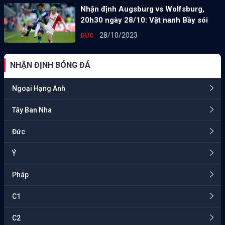
Nhận định Augsburg vs Wolfsburg,
20h30 ngày 28/10: Vặt nanh Bầy sói
28/10/2023
ĐỨC
NHẬN ĐỊNH BÓNG ĐÁ
Ngoại Hạng Anh
Tây Ban Nha
Đức
Ý
Pháp
C1
C2