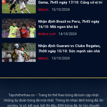
Gama, 7h45 ngày 17/10: Củng cố vị trí
15/10/2024
BRAZIL
Nhận định Brazil vs Peru, 7h45 ngày
16/10: Mồi ngon khó bỏ
14/10/2024
WORLD CUP
Nhận định Guarani vs Clube Regatas,
7h00 ngày 15/10: Sức mạnh sân nhà
13/10/2024
BRAZIL
Tapchithethao.co – Trang tin thể thao bóng đá luôn cập nhật
những dự đoán bóng đá mới nhất. Thông tin nhận định bóng đá, tin
soi kèo, tỷ số, kết quả, lịch thi đấu, BXH bóng đá, tin tức chuyển