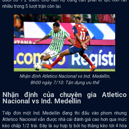
nhiều trong 5 lượt trận còn lại.
Nhận định Atletico Nacional vs Ind. Medellin,
8h00 ngày 7/10: Tận dụng ưu thế
Nhận định của chuyên gia Atletico
Nacional vs Ind. Medellin
Tiếp đón một Ind. Medellin đang thi đấu vào phom nhưng
Atletico Nacional vẫn được nhà cái đánh giá cao hơn qua mức
kèo chấp 1/2 trái. Đây là sự hợp lý bởi họ thắng kèo tới 4 hòa