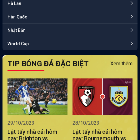
Hà Lan
Hàn Quốc
Nhật Bản
World Cup
TIP BÓNG ĐÁ ĐẶC BIỆT
Xem thêm
29/10/2023
28/10/2023
Lật tẩy nhà cái hôm
Lật tẩy nhà cái hôm
nay: Brighton vs
nay: Bournemouth vs