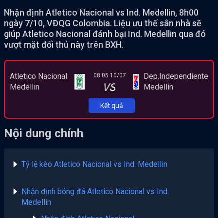
Nhận định Atletico Nacional vs Ind. Medellin, 8h00
ngày 7/10, VĐQG Colombia. Liệu ưu thế sân nhà sẽ
giúp Atletico Nacional đánh bại Ind. Medellin qua đó
vượt mặt đối thủ này trên BXH.
Atletico Nacional
Dep.Independiente
08:05 10/07
VS
Medellin
Medellin
Kết quả
Nội dung chính
Tỷ lệ kèo Atletico Nacional vs Ind. Medellin
Nhận định bóng đá Atletico Nacional vs Ind.
Medellin