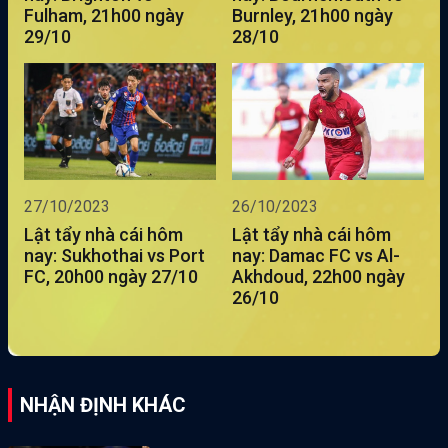
Fulham, 21h00 ngày
Burnley, 21h00 ngày
29/10
28/10
27/10/2023
26/10/2023
Lật tẩy nhà cái hôm
Lật tẩy nhà cái hôm
nay: Sukhothai vs Port
nay: Damac FC vs Al-
FC, 20h00 ngày 27/10
Akhdoud, 22h00 ngày
26/10
NHẬN ĐỊNH KHÁC