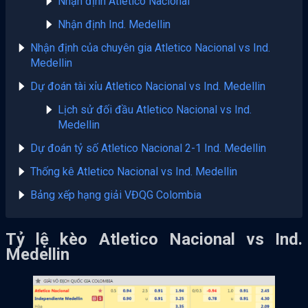
Nhận định Atletico Nacional
Nhận định Ind. Medellin
Nhận định của chuyên gia Atletico Nacional vs Ind.
Medellin
Dự đoán tài xỉu Atletico Nacional vs Ind. Medellin
Lịch sử đối đầu Atletico Nacional vs Ind.
Medellin
Dự đoán tỷ số Atletico Nacional 2-1 Ind. Medellin
Thống kê Atletico Nacional vs Ind. Medellin
Bảng xếp hạng giải VĐQG Colombia
Tỷ lệ kèo Atletico Nacional vs Ind.
Medellin