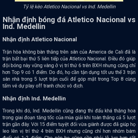
Tỷ lệ kèo Atletico Nacional vs Ind. Medellin
Nhận định bóng đá Atletico Nacional vs
Ind. Medellin
Nhận định Atletico Nacional
Trận hòa không bàn thắng trên sân của America de Cali đã là
trận bất bại thứ 5 liên tiếp của Atletico Nacional. Điều đó giúp
đội bóng này vững vàng ở vị trí thứ 6 trên BXH nhưng cũng chỉ
hơn Top 9 có 1 điểm. Do đó, họ cần tận dụng tốt ưu thế 3 trận
sân nhà trong 5 lượt trận cuối để góp mặt trong Top 8 cùng
tấm vé dự play off tranh chức vô địch.
Nhận định Ind. Medellin
Trong khi đó, Ind. Medellin cũng đang thi đấu khá thăng hoa
trong giai đoạn tăng tốc của mùa giải khi toàn thắng cả 5 lượt
trận gần đây. Với 15 điểm tuyệt đối vừa giành được đã giúp họ
leo lên vị trí thứ 4 trên BXH nhưng cũng chỉ hơn nhóm bám
đuổi có 1-2 điểm. Cho nên họ cũng cần phải lỗ lực hơn rất