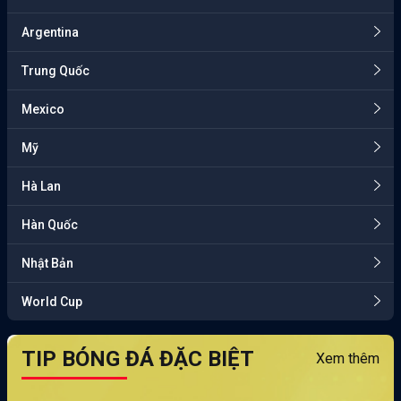
Argentina
Trung Quốc
Mexico
Mỹ
Hà Lan
Hàn Quốc
Nhật Bản
World Cup
TIP BÓNG ĐÁ ĐẶC BIỆT
Xem thêm