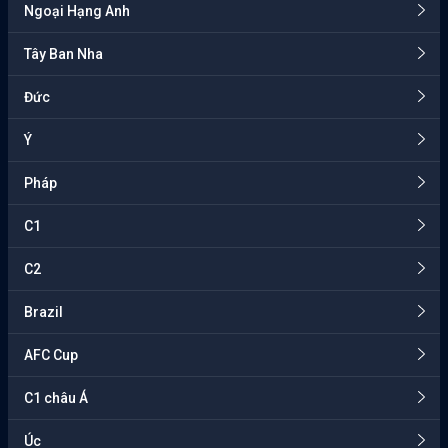
Ngoại Hạng Anh
Tây Ban Nha
Đức
Ý
Pháp
C1
C2
Brazil
AFC Cup
C1 châu Á
Úc