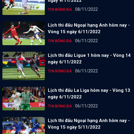
ngày 9/11/2022
08/11/2022
TIN BÓNG ĐÁ
Lịch thi đấu Ngoại hạng Anh hôm nay -
Vòng 15 ngày 6/11/2022
06/11/2022
TIN BÓNG ĐÁ
Lịch thi đấu Ligue 1 hôm nay - Vòng 14
ngày 6/11/2022
06/11/2022
TIN BÓNG ĐÁ
Lịch thi đấu La Liga hôm nay - Vòng 13
ngày 6/11/2022
06/11/2022
TIN BÓNG ĐÁ
Lịch thi đấu Ngoại hạng Anh hôm nay -
Vòng 15 ngày 5/11/2022