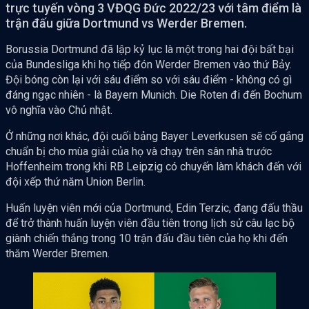
trực tuyến vòng 3 VĐQG Đức 2022/23 với tâm điểm là
trận đấu giữa Dortmund vs Werder Bremen.
Borussia Dortmund đã lập kỷ lục là một trong hai đội bất bại
của Bundesliga khi họ tiếp đón Werder Bremen vào thứ Bảy.
Đội bóng còn lại với sáu điểm so với sáu điểm - không có gì
đáng ngạc nhiên - là Bayern Munich. Die Roten đi đến Bochum
vô nghĩa vào Chủ nhật.
Ở những nơi khác, đội cuối bảng Bayer Leverkusen sẽ cố gắng
chuẩn bị cho mùa giải của họ và chạy trên sân nhà trước
Hoffenheim trong khi RB Leipzig có chuyến làm khách đến với
đội xếp thứ năm Union Berlin.
Huấn luyện viên mới của Dortmund, Edin Terzic, đang đấu thầu
để trở thành huấn luyện viên đầu tiên trong lịch sử câu lạc bộ
giành chiến thắng trong 10 trận đấu đầu tiên của họ khi đến
thăm Werder Bremen.