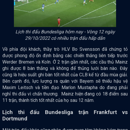
Lịch thi đấu Bundesliga hôm nay - Vòng 12 ngày
29/10/2022 có nhiều trận đấu hấp dẫn
Về phía đội khách, thầy trò HLV Bo Svensson đã chứng tỏ
được phong độ ổn định bằng các chiến thắng liên tiếp trước
Werder Bremen và Koln. Ở 2 trận gần nhất, các cầu thủ Mainz
ghi được 8 bàn thắng và không để thủng lưới bàn nào. Đây
cũng là hiệu suất ghi bàn tốt nhất của CLB kể từ đầu mùa giải.
Bên cạnh đó, lực lượng ra quân với Bayern sẽ thiếu hậu vệ
Maxim Leitsch và tiền đạo Marlon Mustapha do đang phải
nghỉ thi đấu vì chấn thương. Mainz hiện đang có 18 điểm sau
11 trận, thành tích tốt nhất của họ sau 12 năm.
Lịch thi đấu Bundesliga trận Frankfurt vs
Dortmund