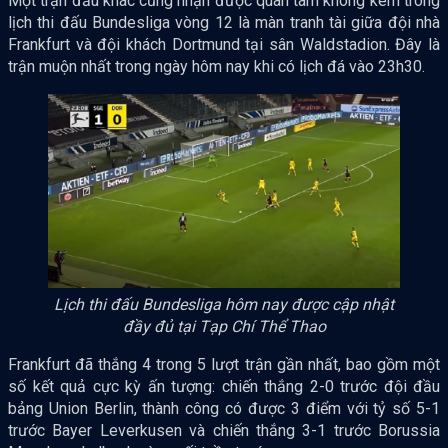
Một trận đấu khác cũng nhận được quan tâm không kém trong
lịch thi đấu Bundesliga vòng 12 là màn tranh tài giữa đội nhà
Frankfurt và đội khách Dortmund tại sân Waldstadion. Đây là
trận muộn nhất trong ngày hôm nay khi có lịch đá vào 23h30.
Lịch thi đấu Bundesliga hôm nay được cập nhật
đầy đủ tại Tạp Chí Thể Thao
Frankfurt đã thắng 4 trong 5 lượt trận gần nhất, bao gồm một
số kết quả cực kỳ ấn tượng: chiến thắng 2-0 trước đội đầu
bảng Union Berlin, thành công có được 3 điểm với tỷ số 5-1
trước Bayer Leverkusen và chiến thắng 3-1 trước Borussia