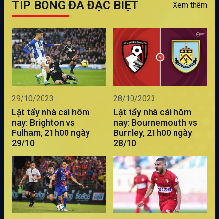
TIP BÓNG ĐÁ ĐẶC BIỆT
Xem thêm
29/10/2023
28/10/2023
Lật tẩy nhà cái hôm
Lật tẩy nhà cái hôm
nay: Brighton vs
nay: Bournemouth vs
Fulham, 21h00 ngày
Burnley, 21h00 ngày
29/10
28/10