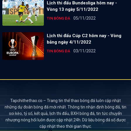
Lịch thi đấu Bundesliga hôm nay -
Vòng 13 ngày 5/11/2022
05/11/2022
TIN BÓNG ĐÁ
Lịch thi đấu Cúp C2 hôm nay - Vòng
bảng ngày 4/11/2022
03/11/2022
TIN BÓNG ĐÁ
Tapchithethao.co – Trang tin thể thao bóng đá luôn cập nhật
những dự đoán bóng đá mới nhất. Thông tin nhận định bóng đá, tin
soi kèo, tỷ số, kết quả, lịch thi đấu, BXH bóng đá, tin tức chuyển
nhượng nóng hổi luôn được cập nhật 24h. Dữ liệu bóng đá số được
cập nhật theo thời gian thực.