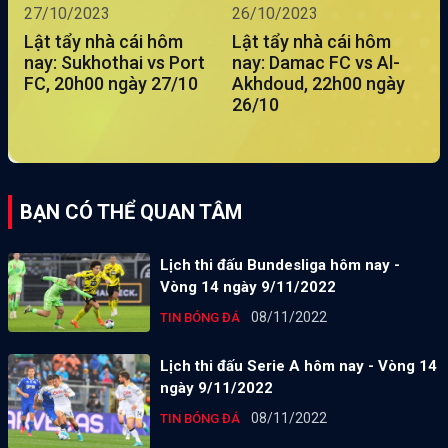
27/10/2023
26/10/2023
Lật tẩy nhà cái hôm
Lật tẩy nhà cái hôm
nay: Sukhothai vs Port
nay: Damac FC vs Al-
FC, 20h00 ngày 27/10
Akhdoud, 22h00 ngày
26/10
BẠN CÓ THỂ QUAN TÂM
Lịch thi đấu Bundesliga hôm nay -
Vòng 14 ngày 9/11/2022
08/11/2022
TIN BÓNG ĐÁ
Lịch thi đấu Serie A hôm nay - Vòng 14
ngày 9/11/2022
08/11/2022
TIN BÓNG ĐÁ