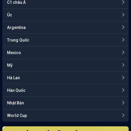
C1 châu Á
Úc
Argentina
Trung Quốc
Mexico
Mỹ
Hà Lan
Hàn Quốc
Nhật Bản
World Cup