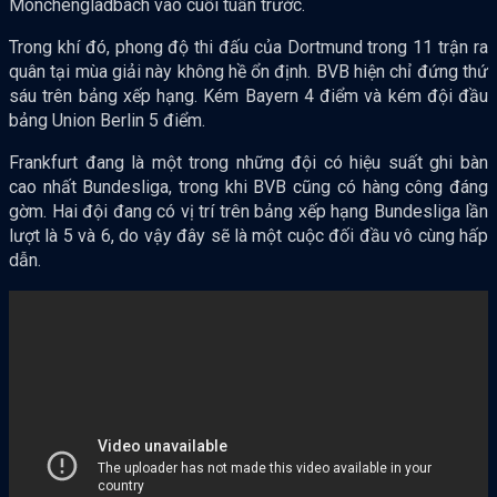
Monchengladbach vào cuối tuần trước.
Trong khí đó, phong độ thi đấu của Dortmund trong 11 trận ra
quân tại mùa giải này không hề ổn định. BVB hiện chỉ đứng thứ
sáu trên bảng xếp hạng. Kém Bayern 4 điểm và kém đội đầu
bảng Union Berlin 5 điểm.
Frankfurt đang là một trong những đội có hiệu suất ghi bàn
cao nhất Bundesliga, trong khi BVB cũng có hàng công đáng
gờm. Hai đội đang có vị trí trên bảng xếp hạng Bundesliga lần
lượt là 5 và 6, do vậy đây sẽ là một cuộc đối đầu vô cùng hấp
dẫn.