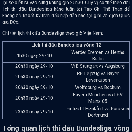
lại sẽ diễn ra vào cùng khung giờ 20h30. Quý vị có thể theo dõi
lịch thi đấu Bundesliga hàng tuần tại Tạp Chí Thể Thao để
không bỏ lỡ bất kỳ trận đấu hấp dẫn nào tại giải vô địch Quốc
gia Đức.
Chi tiết lịch thi đấu Bundesliga theo giờ Việt Nam:
Lịch thi đấu Bundesliga vòng 12
Werder Bremen vs Hertha
1h30 ngày 29/10
Berlin
20h30 ngày 29/10
VfB Stuttgart vs Augsburg
RB Leipzig vs Bayer
20h30 ngày 29/10
Leverkusen
20h30 ngày 29/10
Wolfsburg vs Bochum
Bayern Munchen vs FSV
20h30 ngày 29/10
Mainz 05
Eintracht Frankfurt vs Borussia
23h30 ngày 29/10
Dortmund
Tổng quan lịch thi đấu Bundesliga vòng