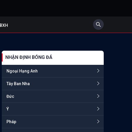
BXH
NHẬN ĐỊNH BÓNG ĐÁ
Ngoại Hạng Anh
Tây Ban Nha
Đức
Ý
Pháp