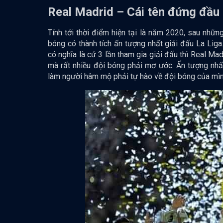
Real Madrid – Cái tên đứng đầu
Tính tới thời điểm hiện tại là năm 2020, sau nhữn
bóng có thành tích ấn tượng nhất giải đấu La Liga.
có nghĩa là cứ 3 lần tham gia giải đấu thì Real M
mà rất nhiều đội bóng phải mơ ước. Ấn tượng nhấ
làm người hâm mộ phải tự hào về đội bóng của mình 