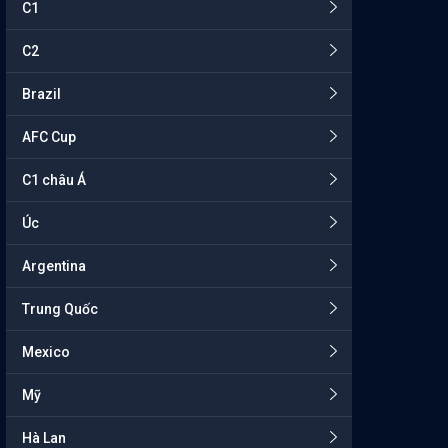
C1
C2
Brazil
AFC Cup
C1 châu Á
Úc
Argentina
Trung Quốc
Mexico
Mỹ
Hà Lan