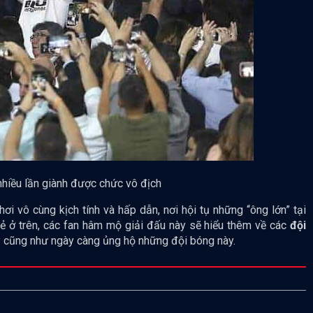
nhiều lần giành được chức vô địch
i vô cùng kịch tính và hấp dẫn, nơi hội tụ những “ông lớn” tại
ẻ ở trên, các fan hâm mộ giải đấu này sẽ hiểu thêm về các
đội
 cũng như ngày càng ủng hộ những đội bóng này.