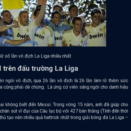
ữ số lần vô địch La Liga nhiều nhất
l trên đấu trường La Liga
lên ngôi vô địch, qua 26 lần vô địch là 26 lần làm rõ thêm sức
a cũng phải dè chừng. Là ứng cử viên sáng ngời cho danh hiệu
ai không biết đến Messi. Trong vòng 15 năm, anh đã giúp cho
chân sút vĩ đại của Câu lạc bộ với 427 bàn thắng (Tính đến thời
hủ tạo nên nhiều quả hattrick nhất trong giải bóng đá La Liga –