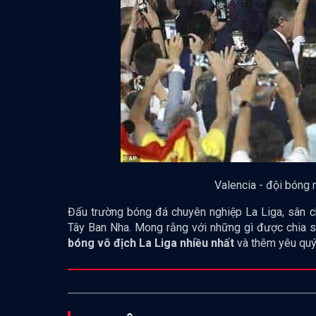
Valencia - đội bóng 
Đấu trường bóng đá chuyên nghiệp La Liga, sân chơ
Tây Ban Nha. Mong rằng với những gì được chia s
bóng vô địch La Liga nhiều nhất
và thêm yêu quý