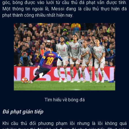
góc, bóng được vào lưới từ cầu thủ đá phạt vẫn được tính.
Một thông tin ngoài lề, Messi đang là cầu thủ thực hiện đá
phạt thành công nhiều nhất hiện nay.
Tìm hiểu về bóng đá
Đá phạt gián tiếp
Khi cầu thủ đối phương phạm lỗi nhưng là lỗi không quá