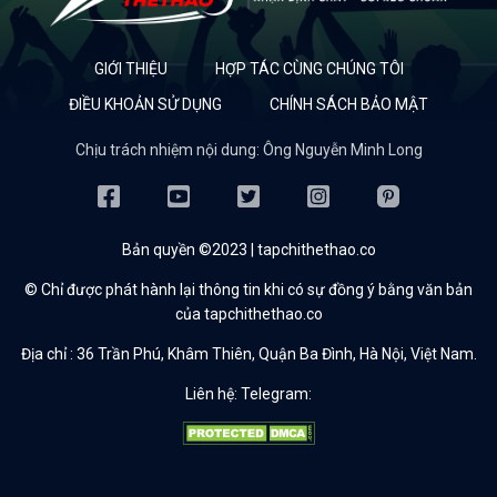
GIỚI THIỆU
HỢP TÁC CÙNG CHÚNG TÔI
ĐIỀU KHOẢN SỬ DỤNG
CHÍNH SÁCH BẢO MẬT
Chịu trách nhiệm nội dung: Ông Nguyễn Minh Long
Bản quyền ©2023 | tapchithethao.co
© Chỉ được phát hành lại thông tin khi có sự đồng ý bằng văn bản
của tapchithethao.co
Địa chỉ :
36 Trần Phú, Khâm Thiên, Quận Ba Đình, Hà Nội, Việt Nam.
Liên hệ: Telegram: