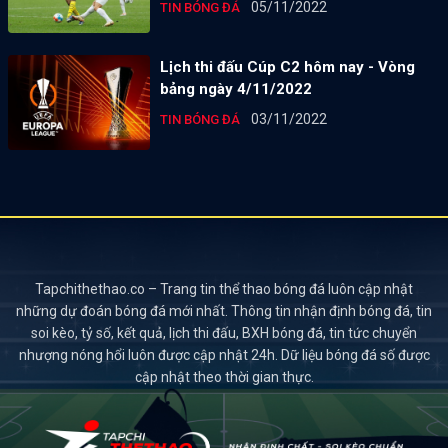
05/11/2022
TIN BÓNG ĐÁ
Lịch thi đấu Cúp C2 hôm nay - Vòng
bảng ngày 4/11/2022
03/11/2022
TIN BÓNG ĐÁ
Tapchithethao.co – Trang tin thể thao bóng đá luôn cập nhật
những dự đoán bóng đá mới nhất. Thông tin nhận định bóng đá, tin
soi kèo, tỷ số, kết quả, lịch thi đấu, BXH bóng đá, tin tức chuyển
nhượng nóng hổi luôn được cập nhật 24h. Dữ liệu bóng đá số được
cập nhật theo thời gian thực.