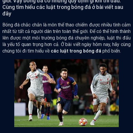
giới. Vậy bóng đá có những quy định gì khi thi đấu.
Cùng tìm hiểu các luật trong bóng đá ở bài viết sau
đây
Bóng đá chắc chắn là môn thể thao chiếm được nhiều tình cảm
nhất từ tất cả người dân trên toàn thế giới. Để có thể hình thành
lên được một môi trường bóng đá chuyên nghiệp, luật thi đấu
là yếu tố quan trọng hơn cả. Ở bài viết ngày hôm nay, hãy cùng
chúng tôi đi tìm hiểu về
các luật trong bóng đá
phổ biến.