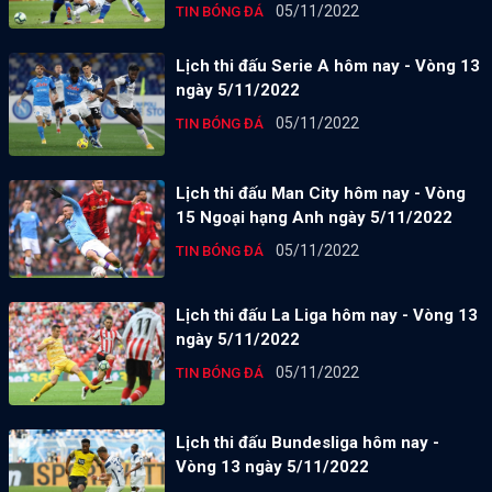
05/11/2022
TIN BÓNG ĐÁ
Lịch thi đấu Serie A hôm nay - Vòng 13
ngày 5/11/2022
05/11/2022
TIN BÓNG ĐÁ
Lịch thi đấu Man City hôm nay - Vòng
15 Ngoại hạng Anh ngày 5/11/2022
05/11/2022
TIN BÓNG ĐÁ
Lịch thi đấu La Liga hôm nay - Vòng 13
ngày 5/11/2022
05/11/2022
TIN BÓNG ĐÁ
Lịch thi đấu Bundesliga hôm nay -
Vòng 13 ngày 5/11/2022