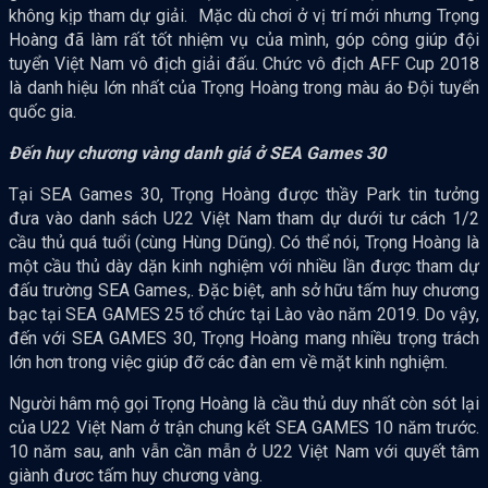
không kịp tham dự giải. Mặc dù chơi ở vị trí mới nhưng Trọng
Hoàng đã làm rất tốt nhiệm vụ của mình, góp công giúp đội
tuyển Việt Nam vô địch giải đấu. Chức vô địch AFF Cup 2018
là danh hiệu lớn nhất của Trọng Hoàng trong màu áo Đội tuyển
quốc gia.
Đến huy chương vàng danh giá ở SEA Games 30
Tại SEA Games 30, Trọng Hoàng được thầy Park tin tưởng
đưa vào danh sách U22 Việt Nam tham dự dưới tư cách 1/2
cầu thủ quá tuổi (cùng Hùng Dũng). Có thể nói, Trọng Hoàng là
một cầu thủ dày dặn kinh nghiệm với nhiều lần được tham dự
đấu trường SEA Games,. Đặc biệt, anh sở hữu tấm huy chương
bạc tại SEA GAMES 25 tổ chức tại Lào vào năm 2019. Do vậy,
đến với SEA GAMES 30, Trọng Hoàng mang nhiều trọng trách
lớn hơn trong việc giúp đỡ các đàn em về mặt kinh nghiệm.
Người hâm mộ gọi Trọng Hoàng là cầu thủ duy nhất còn sót lại
của U22 Việt Nam ở trận chung kết SEA GAMES 10 năm trước.
10 năm sau, anh vẫn cần mẫn ở U22 Việt Nam với quyết tâm
giành đươc tấm huy chương vàng.