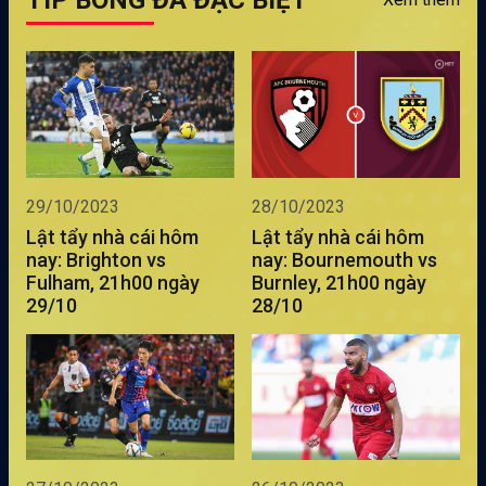
TIP BÓNG ĐÁ ĐẶC BIỆT
29/10/2023
28/10/2023
Lật tẩy nhà cái hôm
Lật tẩy nhà cái hôm
nay: Brighton vs
nay: Bournemouth vs
Fulham, 21h00 ngày
Burnley, 21h00 ngày
29/10
28/10