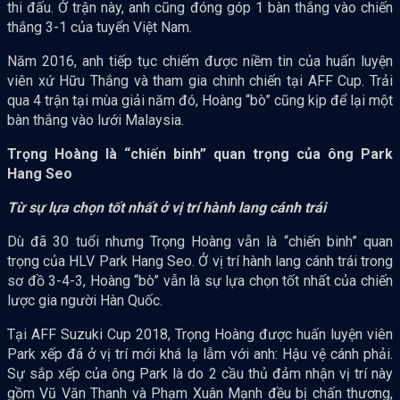
thi đấu. Ở trận này, anh cũng đóng góp 1 bàn thắng vào chiến
thắng 3-1 của tuyển Việt Nam.
Năm 2016, anh tiếp tục chiếm được niềm tin của huấn luyện
viên xứ Hữu Thắng và tham gia chinh chiến tại AFF Cup. Trải
qua 4 trận tại mùa giải năm đó, Hoàng “bò” cũng kịp để lại một
bàn thắng vào lưới Malaysia.
Trọng Hoàng là “chiến binh” quan trọng của ông Park
Hang Seo
Từ sự lựa chọn tốt nhất ở vị trí hành lang cánh trái
Dù đã 30 tuổi nhưng Trọng Hoàng vẫn là “chiến binh” quan
trọng của HLV Park Hang Seo. Ở vị trí hành lang cánh trái trong
sơ đồ 3-4-3, Hoàng “bò” vẫn là sự lựa chọn tốt nhất của chiến
lược gia người Hàn Quốc.
Tại AFF Suzuki Cup 2018, Trọng Hoàng được huấn luyện viên
Park xếp đá ở vị trí mới khá lạ lẫm với anh: Hậu vệ cánh phải.
Sự sắp xếp của ông Park là do 2 cầu thủ đảm nhận vị trí này
gồm Vũ Văn Thanh và Phạm Xuân Mạnh đều bị chấn thương,