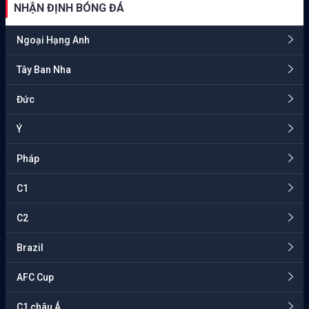
NHẬN ĐỊNH BÓNG ĐÁ
Ngoại Hạng Anh
Tây Ban Nha
Đức
Ý
Pháp
C1
C2
Brazil
AFC Cup
C1 châu Á