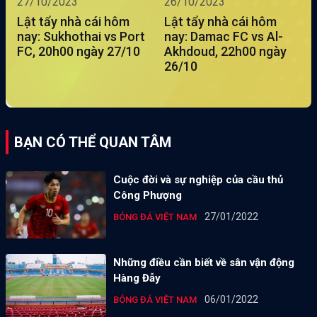
27/10/2023
26/10/2023
Lật tẩy nhà cái hôm
Lật tẩy nhà cái hôm
nay: Sukhothai vs Port
nay: Damac FC vs Al-
FC, 20h00 ngày 27/10
Akhdoud, 22h00 ngày
26/10
BẠN CÓ THỂ QUAN TÂM
Cuộc đời và sự nghiệp của cầu thủ
Công Phượng
27/01/2022
BÓNG ĐÁ VIỆT NAM
Những điều cần biết về sân vận động
Hàng Đẫy
06/01/2022
BÓNG ĐÁ VIỆT NAM