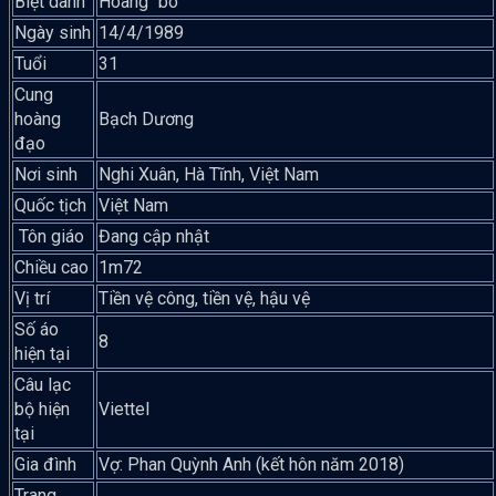
Biệt danh
Hoàng “bò”
Ngày sinh
14/4/1989
Tuổi
31
Cung
hoàng
Bạch Dương
đạo
Nơi sinh
Nghi Xuân, Hà Tĩnh, Việt Nam
Quốc tịch
Việt Nam
Tôn giáo
Đang cập nhật
Chiều cao
1m72
Vị trí
Tiền vệ công, tiền vệ, hậu vệ
Số áo
8
hiện tại
Câu lạc
bộ hiện
Viettel
tại
Gia đình
Vợ: Phan Quỳnh Anh (kết hôn năm 2018)
Trang