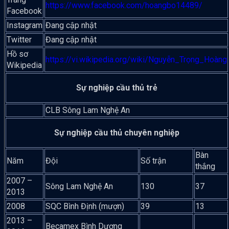
https://www.facebook.com/hoangbo14489/
Facebook
Instagram
Đang cập nhật
Twitter
Đang cập nhật
Hồ sơ
https://vi.wikipedia.org/wiki/Nguyễn_Trọng_Hoàng
Wikipedia
Sự nghiệp cầu thủ trẻ
CLB Sông Lam Nghệ An
Sự nghiệp cầu thủ chuyên nghiệp
Bàn
Năm
Đội
Số trận
thắng
2007 –
Sông Lam Nghệ An
130
37
2013
2008
SQC Bình Định (mượn)
39
13
2013 –
Becamex Bình Dương