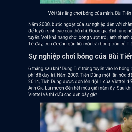
Với tài năng chơi bóng của mình, Bùi Ti
Năm 2008, bước ngoặt của sự nghiệp đến với chàng
để tuyển sinh các cầu thủ nhí. Được gia đình ủng 
tuyển. Với khả năng chơi bóng vượt trội, anh nhanh 
Từ đây, con đường gắn liền với trái bóng tròn củ T
Sự nghiệp chơi bóng của Bùi Tiế
6 tháng sau khi "Dũng Tư" trúng tuyển vào lò bóng 
phí để duy trì. Năm 2009, Tiến Dũng một lần nữa đă
2014, Tiến Dũng được đôn lên đội 1 của Viettel để
Anh Gia Lai mượn đến hết mùa giải năm ấy. Sau khi
Viettel và thi đấu cho đến bây giờ.