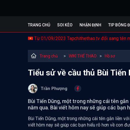
TRANG CHỦ
SOI KÈO
NHẬN ĐỊNH
TIP BÓNG 
Từ 01/09/2023 Tapchithethao.tv đổi sang tên 
Trang chủ
>
WIKI THỂ THAO
>
Hồ sơ
Tiểu sử về cầu thủ Bùi Tiến
Trần Phượng
Bùi Tiến Dũng, một trong những cái tên gắn
năm qua. Bài viết hôm nay sẽ giúp các bạn h
Bùi Tiến Dũng, một trong những cái tên gắn liền v
viết hôm nay sẽ giúp các bạn hiểu rõ hơn về con đ