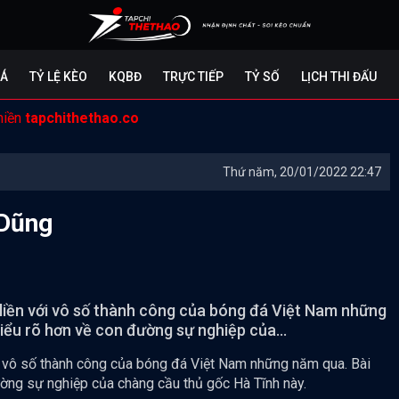
ĐÁ
TỶ LỆ KÈO
KQBĐ
TRỰC TIẾP
TỶ SỐ
LỊCH THI ĐẤU
miền
tapchithethao.co
Thứ năm, 20/01/2022 22:47
 Dũng
 liền với vô số thành công của bóng đá Việt Nam những
iểu rõ hơn về con đường sự nghiệp của...
ới vô số thành công của bóng đá Việt Nam những năm qua. Bài
ường sự nghiệp của chàng cầu thủ gốc Hà Tĩnh này.