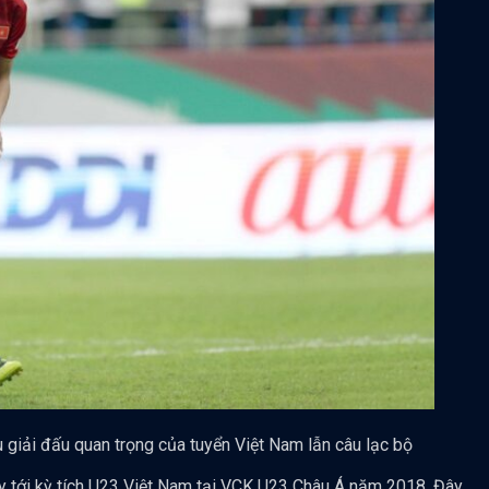
u giải đấu quan trọng của tuyển Việt Nam lẫn câu lạc bộ
ay tới kỳ tích U23 Việt Nam tại VCK U23 Châu Á năm 2018. Đây