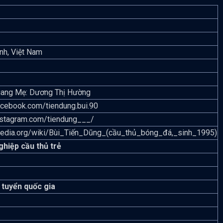
nh, Việt Nam
uang Mẹ: Dương Thị Hường
acebook.com/tiendung.bui.90
nstagram.com/tiendung___/
kipedia.org/wiki/Bùi_Tiến_Dũng_(cầu_thủ_bóng_đá,_sinh_1995)
ghiệp cầu thủ trẻ
 tuyển quốc gia