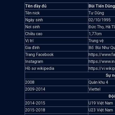
Tên đầy đủ
Bùi Tiến Dũng
Tên nick
Tư Dũng
Ngày sinh
02/10/1995
Nơi sinh
Đức Thọ, Hà Tĩ
Chiều cao
1,77cm
Vị trí
Trung vệ
Gia đình
Bố: Bùi Như Q
Trang Facebook
https://www.f
Instagram
https://www.i
Hồ sơ wikipedia
https://vi.wi
Sự n
2008
Quân khu 4
2009-2014
Viettel
Đội
2014-2015
U19 Việt Nam
2015-2018
U23 Việt Nam