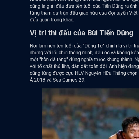
cũng là giải đấu đưa tên tuổi của Tiến Dũng ra án
từng tham dự trận đấu giao hữu của đội tuyển Việt
đấu quan trọng khác.
Vị trí thi đấu của Bùi Tiến Dũng
Nơi làm nên tên tuổi của "Dũng Tư" chính là vị trí 
nhưng với lối chơi thông minh, đầu óc và không kém
một "hòn đá tảng" đúng nghĩa trước khung thành. N
với tố chất thủ lĩnh, dẫn dắt toàn đội. Anh hiện đa
cũng từng được cựu HLV Nguyễn Hữu Thắng chọn l
Á 2018 và Sea Games 29.