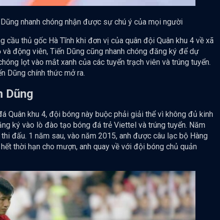
ến Dũng nhanh chóng nhận được sự chú ý của mọi người
 cầu thủ gốc Hà Tĩnh khi đơn vị của quân đội Quân khu 4 về xã
hộ và động viên, Tiến Dũng cũng nhanh chóng đăng ký để dự
chóng lọt vào mắt xanh của các tuyển trạch viên và trúng tuyển.
iến Dũng chính thức mở ra.
n Dũng
đá Quân khu 4, đội bóng này buộc phải giải thể vì không đủ kinh
ng ký vào lò đào tạo bóng đá trẻ Viettel và trúng tuyển. Năm
 thi đấu. 1 năm sau, vào năm 2015, anh được câu lạc bộ Hàng
 hết thời hạn cho mượn, anh quay về với đội bóng chủ quản