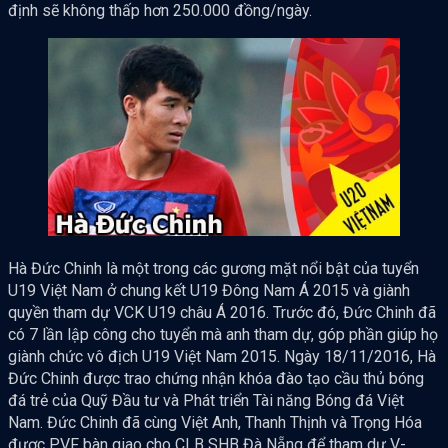
định sẽ không thấp hơn 250.000 đồng/ngày.
Hà Đức Chinh là một trong các gương mặt nổi bật của tuyển
U19 Việt Nam ở chung kết U19 Đông Nam Á 2015 và giành
quyền tham dự VCK U19 châu Á 2016. Trước đó, Đức Chinh đã
có 7 lần lập công cho tuyển mà anh tham dự, góp phần giúp họ
giành chức vô địch U19 Việt Nam 2015. Ngày 18/11/2016, Hà
Đức Chinh được trao chứng nhận khóa đào tạo cầu thủ bóng
đá trẻ của Quỹ Đầu tư và Phát triển Tài năng Bóng đá Việt
Nam. Đức Chinh đã cùng Việt Anh, Thanh Thịnh và Trọng Hóa
được PVF bàn giao cho CLB SHB Đà Nẵng để tham dự V-