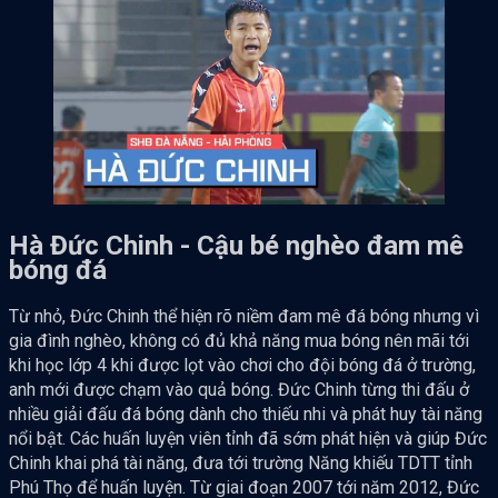
Hà Đức Chinh - Cậu bé nghèo đam mê
bóng đá
Từ nhỏ, Đức Chinh thể hiện rõ niềm đam mê đá bóng nhưng vì
gia đình nghèo, không có đủ khả năng mua bóng nên mãi tới
khi học lớp 4 khi được lọt vào chơi cho đội bóng đá ở trường,
anh mới được chạm vào quả bóng. Đức Chinh từng thi đấu ở
nhiều giải đấu đá bóng dành cho thiếu nhi và phát huy tài năng
nổi bật. Các huấn luyện viên tỉnh đã sớm phát hiện và giúp Đức
Chinh khai phá tài năng, đưa tới trường Năng khiếu TDTT tỉnh
Phú Thọ để huấn luyện. Từ giai đoạn 2007 tới năm 2012, Đức