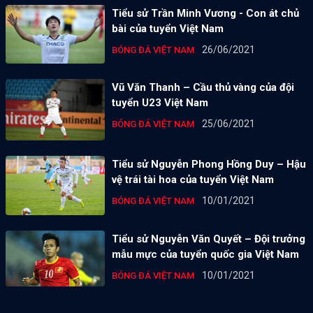
Tiểu sử Trần Minh Vương - Con át chủ
bài của tuyển Việt Nam
26/06/2021
BÓNG ĐÁ VIỆT NAM
Vũ Văn Thanh – Cầu thủ vàng của đội
tuyển U23 Việt Nam
25/06/2021
BÓNG ĐÁ VIỆT NAM
Tiểu sử Nguyễn Phong Hồng Duy – Hậu
vệ trái tài hoa của tuyển Việt Nam
10/01/2021
BÓNG ĐÁ VIỆT NAM
Tiểu sử Nguyễn Văn Quyết – Đội trưởng
mẫu mực của tuyển quốc gia Việt Nam
10/01/2021
BÓNG ĐÁ VIỆT NAM