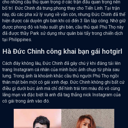
cho những cầu thủ quan trọng ở các trận đấu quan trọng nên
bố trí Đức Chinh đá trung phong thay cho Tiến Linh. Tại trận
này, dù các pha xử lý vụng về vẫn còn, nhưng Đức Chinh đã thể
hiện được cái duyên ghi bàn khi có đến 3 lần lập công. Nhờ giữ
được phong độ và hiệu suất ghi bàn, cầu thủ quê Phú Thọ này
đã được thầy Park sử dụng như quân bài tẩy trong chiến dịch
tại Philippines.
Hà Đức Chinh công khai bạn gái hotgirl
Cách đây không lâu, Đức Chinh đã gây chú ý khi đăng tải lên
trang Instagram cá nhân của mình bức ảnh chụp từ phía sau
lưng. Trong ảnh là khoảnh khắc cầu thủ người Phú Thọ ngồi
thân mật bên một cô gái xinh đẹp. Đức Chinh không ghi bất cứ
điều gì dưới bức ảnh mà chỉ để hình trái tim màu đỏ vô cùng
lãng mạn và đặc biệt là anh đã tag thẳng nick Instagram của
cô gái trong ảnh vào đó.