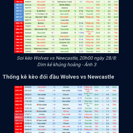
Soi kèo Wolves vs Newcastle, 20h00 ngày 28/8:
Dìm kẻ khủng hoảng - Ảnh 3
Thống kê kèo đối đầu Wolves vs Newcastle