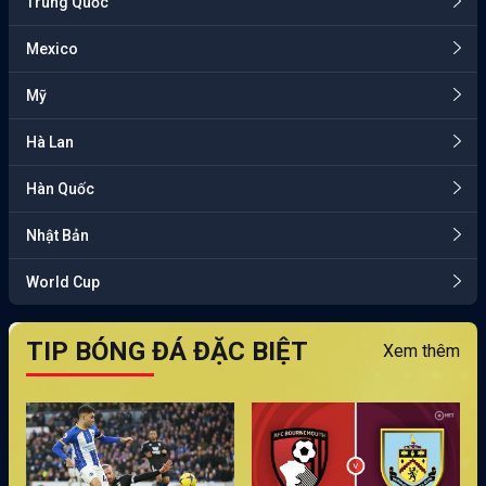
Trung Quốc
Mexico
Mỹ
Hà Lan
Hàn Quốc
Nhật Bản
World Cup
TIP BÓNG ĐÁ ĐẶC BIỆT
Xem thêm