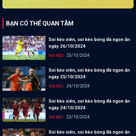
BẠN CÓ THỂ QUAN TÂM
Soi kèo xiên, soi kèo bóng đá ngon ăn
ngày 26/10/2024
25/10/2024
SOI KÈO
Soi kèo xiên, soi kèo bóng đá ngon ăn
ngày 25/10/2024
24/10/2024
SOI KÈO
Soi kèo xiên, soi kèo bóng đá ngon ăn
ngày 24/10/2024
23/10/2024
SOI KÈO
Soi kèo xiên, soi kèo bóng đá ngon ăn