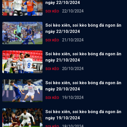
ngày 22/10/2024
22/10/2024
SOI KÈO
Soi kèo xiên, soi kèo bóng đá ngon ăn
ngày 22/10/2024
21/10/2024
SOI KÈO
Soi kèo xiên, soi kèo bóng đá ngon ăn
ngày 21/10/2024
20/10/2024
SOI KÈO
Soi kèo xiên, soi kèo bóng đá ngon ăn
ngày 20/10/2024
19/10/2024
SOI KÈO
Soi kèo xiên, soi kèo bóng đá ngon ăn
ngày 19/10/2024
18/10/2024
SOI KÈO