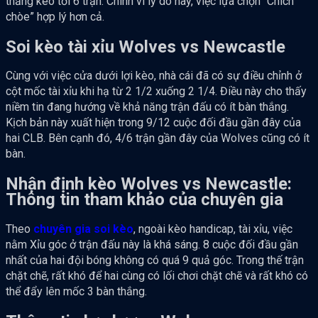
thắng kèo tới 6 trận. Chính vì lý do này, việc lựa chọn “Chích
chòe” hợp lý hơn cả.
Soi kèo tài xỉu Wolves vs Newcastle
Cùng với việc cửa dưới lợi kèo, nhà cái đã có sự điều chỉnh ở
cột mốc tài xỉu khi hạ từ 2 1/2 xuống 2 1/4. Điều này cho thấy
niềm tin đang hướng về khả năng trận đấu có ít bàn thắng.
Kịch bản này xuất hiện trong 9/12 cuộc đối đầu gần đây của
hai CLB. Bên cạnh đó, 4/6 trận gần đây của Wolves cũng có ít
bàn.
Nhận định kèo Wolves vs Newcastle:
Thông tin tham khảo của chuyên gia
Theo
chuyên gia soi kèo
, ngoài kèo handicap, tài xỉu, việc
nằm Xỉu góc ở trận đấu này là khá sáng. 8 cuộc đối đầu gần
nhất của hai đội bóng không có quá 9 quả góc. Trong thế trận
chặt chẽ, rất khó để hai cùng có lối chơi chặt chẽ và rất khó có
thể đẩy lên mốc 3 bàn thắng.