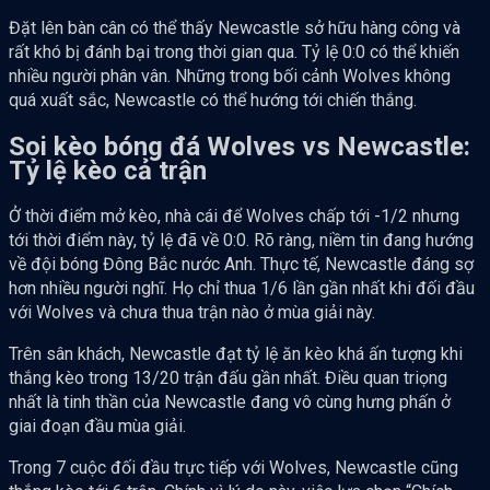
Đặt lên bàn cân có thể thấy Newcastle sở hữu hàng công và
rất khó bị đánh bại trong thời gian qua. Tỷ lệ 0:0 có thể khiến
nhiều người phân vân. Những trong bối cảnh Wolves không
quá xuất sắc, Newcastle có thể hướng tới chiến thắng.
Soi kèo bóng đá Wolves vs Newcastle:
Tỷ lệ kèo cả trận
Ở thời điểm mở kèo, nhà cái để Wolves chấp tới -1/2 nhưng
tới thời điểm này, tỷ lệ đã về 0:0. Rõ ràng, niềm tin đang hướng
về đội bóng Đông Bắc nước Anh. Thực tế, Newcastle đáng sợ
hơn nhiều người nghĩ. Họ chỉ thua 1/6 lần gần nhất khi đối đầu
với Wolves và chưa thua trận nào ở mùa giải này.
Trên sân khách, Newcastle đạt tỷ lệ ăn kèo khá ấn tượng khi
thắng kèo trong 13/20 trận đấu gần nhất. Điều quan triọng
nhất là tinh thần của Newcastle đang vô cùng hưng phấn ở
giai đoạn đầu mùa giải.
Trong 7 cuộc đối đầu trực tiếp với Wolves, Newcastle cũng