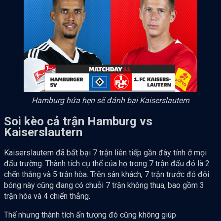
Hamburg hứa hẹn sẽ đánh bại Kaiserslautern
Soi kèo cả trận Hamburg vs
Kaiserslautern
Kaiserslautern đã bất bại 7 trận liên tiếp gần đây tính ở mọi
đấu trường. Thành tích cụ thể của họ trong 7 trận đấu đó là 2
chến thắng và 5 trận hòa. Trên sân khách, 7 trận trước đó đội
bóng này cũng đang có chuỗi 7 trận không thua, bao gồm 3
trận hòa và 4 chiến thắng.
Thế nhưng thành tích ấn tượng đó cũng không giúp