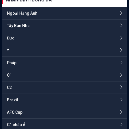
Ngoại Hạng Anh
Tây Ban Nha
Đức
Ý
Pháp
C1
C2
Brazil
AFC Cup
C1 châu Á