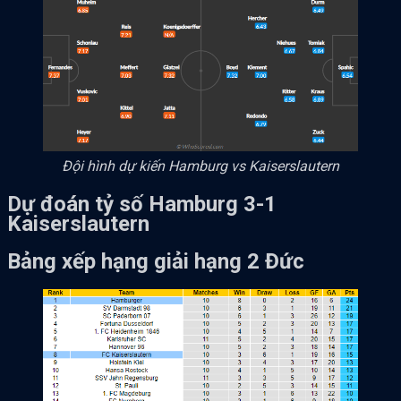
Đội hình dự kiến Hamburg vs Kaiserslautern
Dự đoán tỷ số Hamburg 3-1
Kaiserslautern
Bảng xếp hạng giải hạng 2 Đức