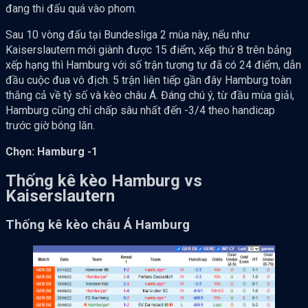
đang thi đấu quá vào phom.
Sau 10 vòng đấu tại Bundesliga 2 mùa này, nếu như
Kaiserslautern mới giành được 15 điểm, xếp thứ 8 trên bảng
xếp hạng thì Hamburg với số trận tương tự đã có 24 điểm, dẫn
đầu cuộc đua vô địch. 5 trận liên tiếp gần đây Hamburg toàn
thắng cả về tỷ số và kèo châu Á. Đáng chú ý, từ đầu mùa giải,
Hamburg cũng chỉ chấp sâu nhất đến -3/4 theo handicap
trước giờ bóng lăn.
Chọn: Hamburg -1
Thống kê kèo Hamburg vs
Kaiserslautern
Thống kê kèo châu Á Hamburg