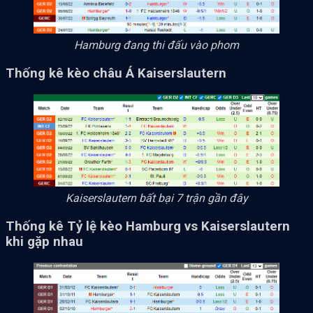
Hamburg đang thi đấu vào phom
Thống kê kèo châu Á Kaiserslautern
Kaiserslautern bất bại 7 trận gần đây
Thống kê Tỷ lệ kèo Hamburg vs Kaiserslautern
khi gặp nhau