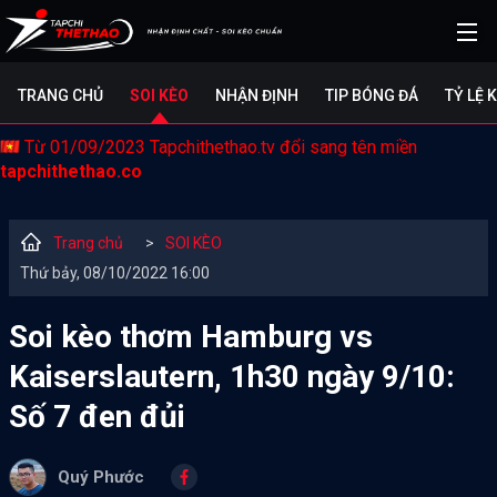
TRANG CHỦ
SOI KÈO
NHẬN ĐỊNH
TIP BÓNG ĐÁ
TỶ LỆ 
Từ 01/09/2023 Tapchithethao.tv đổi sang tên miền
tapchithethao.co
Trang chủ
>
SOI KÈO
Thứ bảy, 08/10/2022 16:00
Soi kèo thơm Hamburg vs
Kaiserslautern, 1h30 ngày 9/10:
Số 7 đen đủi
Quý Phước