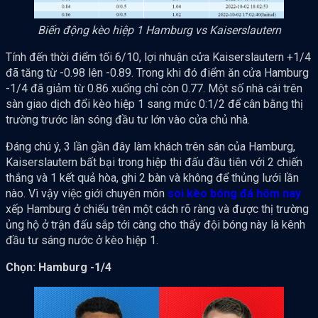
Biến động kèo hiệp 1 Hamburg vs Kaiserslautern
Tính đến thời điểm tối 6/10, lợi nhuận cửa Kaiserslautern +1/4
đã tăng từ -0.98 lên -0.89. Trong khi đó điểm ăn cửa Hamburg
-1/4 đã giảm từ 0.86 xuống chỉ còn 0.77. Một số nhà cái trên
sàn giao dịch đổi kèo hiệp 1 sang mức 0:1/2 để cân bằng thị
trường trước làn sóng đầu tư lớn vào cửa chủ nhà.
Đáng chú ý, 3 lần gần đây làm khách trên sân của Hamburg,
Kaiserslautern bất bại trong hiệp thi đấu đầu tiên với 2 chiến
thắng và 1 kết quả hòa, ghi 2 bàn và không để thủng lưới lần
nào. Vì vậy việc giới chuyên môn
soi kèo bóng đá hôm nay
xếp Hamburg ở chiếu trên một cách rõ ràng và được thị trường
ủng hộ ở trận đấu sắp tới càng cho thấy đội bóng này là kênh
đầu tư sáng nước ở kèo hiệp 1.
Chọn: Hamburg -1/4