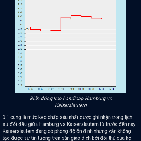
Biến động kèo handicap Hamburg vs
Kaiserslautern
0:1 cũng là mức kèo chấp sâu nhất được ghi nhận trong lịch
sử đối đầu giữa Hamburg vs Kaiserslautern từ trước đến nay.
Kaiserslautern đang có phong độ ổn định nhưng vẫn không
tạo được sự tin tưởng trên sàn giao dịch bởi đối thủ của họ