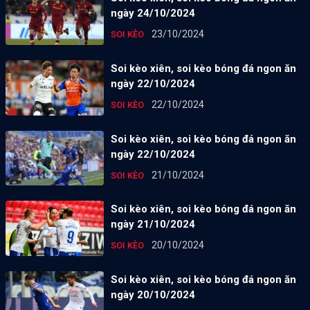
ngày 24/10/2024
23/10/2024
SOI KÈO
Soi kèo xiên, soi kèo bóng đá ngon ăn
ngày 22/10/2024
22/10/2024
SOI KÈO
Soi kèo xiên, soi kèo bóng đá ngon ăn
ngày 22/10/2024
21/10/2024
SOI KÈO
Soi kèo xiên, soi kèo bóng đá ngon ăn
ngày 21/10/2024
20/10/2024
SOI KÈO
Soi kèo xiên, soi kèo bóng đá ngon ăn
ngày 20/10/2024