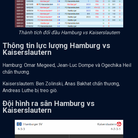
Thành tích đối đầu Hamburg vs Kaiserslautern
Thông tin lực lượng Hamburg vs
Kaiserslautern
Hamburg: Omar Megeed, Jean-Luc Dompe và Ogechika Heil
chấn thương.
Kaiserslautern: Ben Zolinski, Anas Bakhat chấn thương,
Andreas Luthe bị treo giò.
Đội hình ra sân Hamburg vs
Kaiserslautern