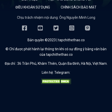
ĐIỀU KHOẢN SỬ DỤNG
CHÍNH SÁCH BẢO MẬT
Chịu trách nhiệm nội dung: Ông Nguyễn Minh Long
Bản quyền ©2023 | tapchithethao.co
© Chỉ được phát hành lại thông tin khi có sự đồng ý bằng văn bản
của tapchithethao.co
Địa chỉ :
36 Trần Phú, Khâm Thiên, Quận Ba Đình, Hà Nội, Việt Nam.
Liên hệ: Telegram: