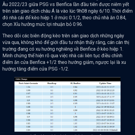
Âu 2022/23 giữa PSG vs Benfica lần đầu tiên được niêm yết
trên sàn giao dịch châu Á là vào lúc 9h08 ngày 6/10. Thời điểm
đó nhà cái để kèo hiệp 1 ở mức 0:1/2, theo chủ nhà ăn 0.84,
chọn Xỉu hưởng mức lợi nhuận bỏ 0.96.
Theo dõi các biên động kèo trên sàn giao dịch những ngày
vừa qua, không khó để giới đầu tư nhận thấy rằng, cán cân thị
trường đang có xu hướng nghiêng về Benfica ở kèo hiệp 1.
Minh chứng thể hiện rõ qua việc nhà cái liên tục điều chỉnh
điểm ăn cửa Benfica +1/2 theo hướng giảm, ngược lại là xu
hướng tăng điểm cửa PSG -1/2.