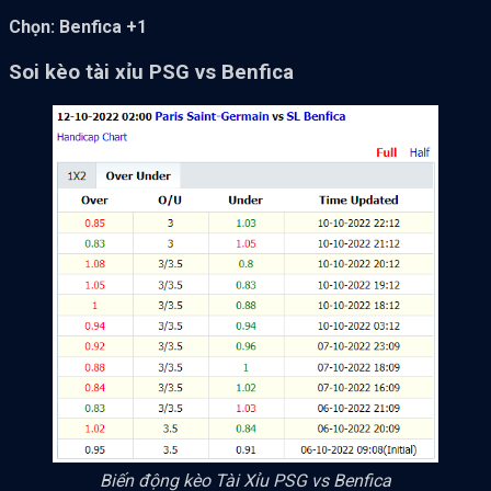
Chọn: Benfica +1
Soi kèo tài xỉu PSG vs Benfica
Biến động kèo Tài Xỉu PSG vs Benfica