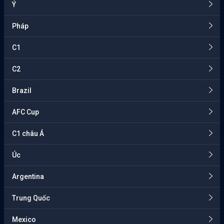
Ý
Pháp
C1
C2
Brazil
AFC Cup
C1 châu Á
Úc
Argentina
Trung Quốc
Mexico