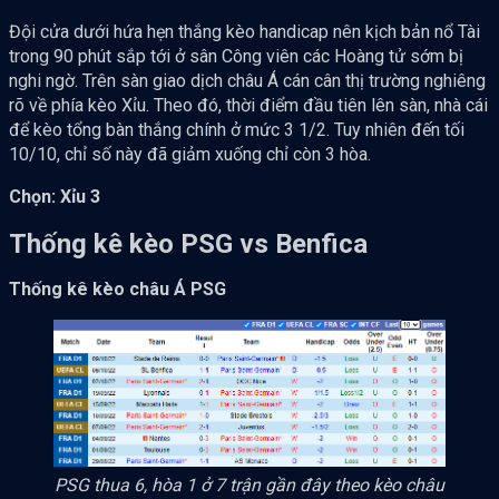
Đội cửa dưới hứa hẹn thắng kèo handicap nên kịch bản nổ Tài
trong 90 phút sắp tới ở sân Công viên các Hoàng tử sớm bị
nghi ngờ. Trên sàn giao dịch châu Á cán cân thị trường nghiêng
rõ về phía kèo Xỉu. Theo đó, thời điểm đầu tiên lên sàn, nhà cái
để kèo tổng bàn thắng chính ở mức 3 1/2. Tuy nhiên đến tối
10/10, chỉ số này đã giảm xuống chỉ còn 3 hòa.
Chọn: Xỉu 3
Thống kê kèo PSG vs Benfica
Thống kê kèo châu Á PSG
PSG thua 6, hòa 1 ở 7 trận gần đây theo kèo châu