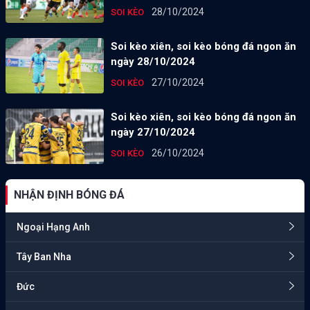
28/10/2024
SOI KÈO
Soi kèo xiên, soi kèo bóng đá ngon ăn
ngày 28/10/2024
27/10/2024
SOI KÈO
Soi kèo xiên, soi kèo bóng đá ngon ăn
ngày 27/10/2024
26/10/2024
SOI KÈO
NHẬN ĐỊNH BÓNG ĐÁ
Ngoại Hạng Anh
Tây Ban Nha
Đức