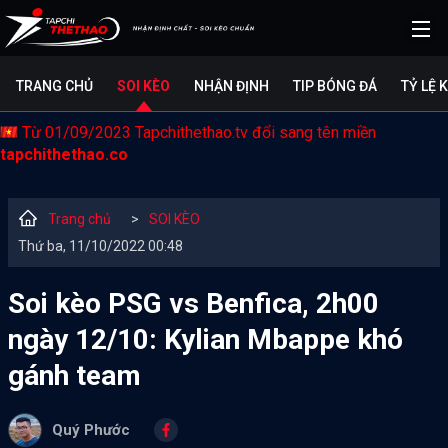
TRANG CHỦ
SOI KÈO
NHẬN ĐỊNH
TIP BÓNG ĐÁ
TỶ LỆ 
Từ 01/09/2023 Tapchithethao.tv đổi sang tên miền
tapchithethao.co
Trang chủ
>
SOI KÈO
Thứ ba, 11/10/2022 00:48
Soi kèo PSG vs Benfica, 2h00
ngày 12/10: Kylian Mbappe khó
gánh team
Quý Phước