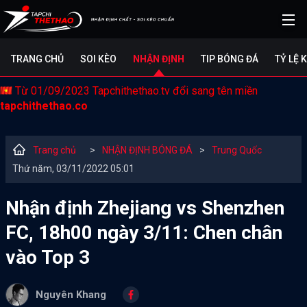
TRANG CHỦ
SOI KÈO
NHẬN ĐỊNH
TIP BÓNG ĐÁ
TỶ LỆ 
Từ 01/09/2023 Tapchithethao.tv đổi sang tên miền
tapchithethao.co
Trang chủ
>
NHẬN ĐỊNH BÓNG ĐÁ
>
Trung Quốc
Thứ năm, 03/11/2022 05:01
Nhận định Zhejiang vs Shenzhen
FC, 18h00 ngày 3/11: Chen chân
vào Top 3
Nguyên Khang