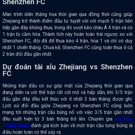
Shenzhen FC
Màn trình diễn thăng hoa thời gian qua đồng thời cũng giúp
Zhejiang trở thành điểm đầu tư tuyệt vời với mạch 5 trận liên
tiếp gần đây không thua, trong đó vượt kèo châu Á 4 trận và có
1 trận bị cầm hòa. Thành tích này hoàn toàn trái ngược so với
Shenzhen FC, đội đã để thua kèo 4 trận, hòa 1 và chỉ có duy
nhất 1 chiến thắng. Chưa kể, Shenzhen FC cũng toàn thua ở cả
2 trận đối đầu gần nhất.
Dự đoán tài xỉu Zhejiang vs Shenzhen
FC
Những trận đấu có sự góp mặt của Zhejiang thời gian qua
đang diễn ra với thế trận rất cởi mở và hấp dẫn, khi 3/5 trận
đấu gần đây đều kết thúc với ít nhất 3 bàn thắng được ghi.
Lịch sử đối đầu giữa Zhejiang vs Shenzhen FC cũng luôn
mang tới những trận cầu bùng nổ với việc 3/5 trận gần nhất
đều xuất hiện từ 3 bàn thắng trở lên. Chuyên gia
soi kèo
Trung Quốc
đánh giá kịch bản về một trận cầu tưng bừng là
điều hoàn toàn có thể xảy ra.